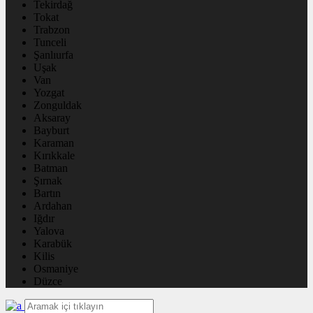
Tekirdağ
Tokat
Trabzon
Tunceli
Şanlıurfa
Uşak
Van
Yozgat
Zonguldak
Aksaray
Bayburt
Karaman
Kırıkkale
Batman
Şırnak
Bartın
Ardahan
Iğdır
Yalova
Karabük
Kilis
Osmaniye
Düzce