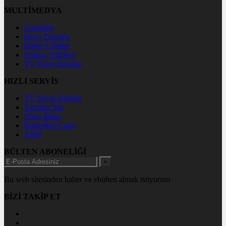
MULTİMEDYA
Gazeteler
Hava Durumu
Haber Gönder
Namaz Vakitleri
TV Yayın Akışları
HIZLI SERVİS
TV Yayın Akışları
Yazarlar Site
Tenis İddaa
Basketbol Canlı
AMP
BÜLTEN ABONELİĞİ
+
Bu web sitesinden haber ve ebülten almak istiyorum
BİZİ TAKİP ET