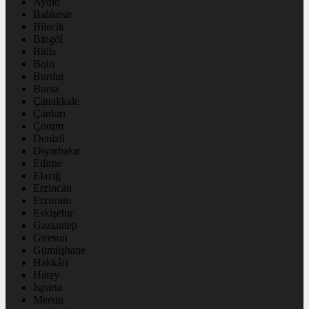
Aydın
Balıkesir
Bilecik
Bingöl
Bitlis
Bolu
Burdur
Bursa
Çanakkale
Çankırı
Çorum
Denizli
Diyarbakır
Edirne
Elazığ
Erzincan
Erzurum
Eskişehir
Gaziantep
Giresun
Gümüşhane
Hakkâri
Hatay
Isparta
Mersin