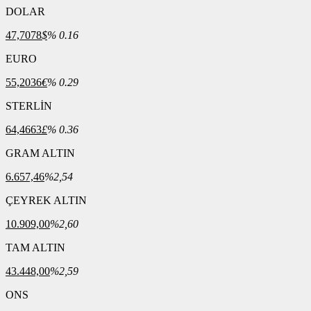
DOLAR
47,7078
$
% 0.16
EURO
55,2036
€
% 0.29
STERLİN
64,4663
£
% 0.36
GRAM ALTIN
6.657,46
%2,54
ÇEYREK ALTIN
10.909,00
%2,60
TAM ALTIN
43.448,00
%2,59
ONS