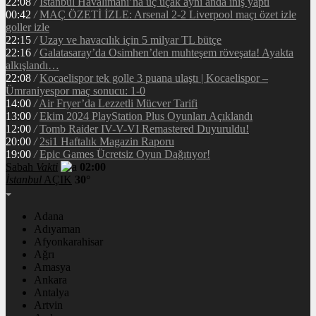
22:08
/
İstanbul Havalimanı’na üç uçak aynı anda iniş yaptı
00:42
/
MAÇ ÖZETİ İZLE: Arsenal 2-2 Liverpool maçı özet izle
goller izle
22:15
/
Uzay ve havacılık için 5 milyar TL bütçe
22:16
/
Galatasaray’da Osimhen’den muhteşem röveşata! Ayakta
alkışlandı…
22:08
/
Kocaelispor tek golle 3 puana ulaştı | Kocaelispor –
Ümraniyespor maç sonucu: 1-0
14:00
/
Air Fryer’da Lezzetli Mücver Tarifi
13:00
/
Ekim 2024 PlayStation Plus Oyunları Açıklandı
12:00
/
Tomb Raider IV-V-VI Remastered Duyuruldu!
20:00
/
2si1 Haftalık Magazin Raporu
19:00
/
Epic Games Ücretsiz Oyun Dağıtıyor!
Sabah
Vakti
02:00
İstanbul
AÇIK
30°
Adana
Adıyaman
Afyonkarahisar
Ağrı
Amasya
Ankara
Antalya
Artvin