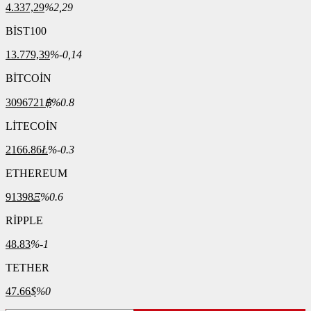
4.337,29
%2,29
BİST100
13.779,39
%-0,14
BİTCOİN
3096721
฿
%0.8
LİTECOİN
2166.86
Ł
%-0.3
ETHEREUM
91398
Ξ
%0.6
RİPPLE
48.83
%-1
TETHER
47.66
$
%0