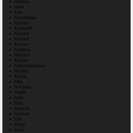
istanbul
izmir
Kars
Kastamonu
Kayseri
Kırklareli
Kırşehir
Kocaeli
Konya
Kütahya
Malatya
Manisa
Kahramanmaraş
Mardin
Muğla
Muş
Nevşehir
Niğde
Ordu
Rize
Sakarya
Samsun
Siirt
Sinop
Sivas