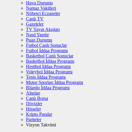
Hava Durumu
Namaz Vakitleri
Nöbetçi Eczaneler
Canlı TV
Gazeteler
TV Yayın Akışları
Nasıl Yapılır
Puan Durumu
Futbol Canlı Sonuçlar
Futbol İddaa Programı
Basketbol Canlı Sonuçlar
Basketbol İddaa Programı
Hentbol İddaa Programı
Voleybol İddaa Programı
Tenis İddaa Programı
Motor Sporları İddaa Programı
Bilardo İddaa Programı
Altınlar
Canlı Borsa
Dövizler
Hisseler
Kripto Paralar
Pariteler
Vizyon Takvimi