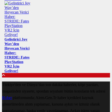
Geliştirici Joy
Way’den
Heyecan Verici
Haber:
STRIDE: Fates
PlayStation
VR2 İçin
Geliyor!
Türkiye'den ve Dünya’dan son dakika haberler, köşe yazıları,
magazinden siyasete, spordan seyahate bütün konuların tek adresi
Haber
platformunda; Alem.Gen.Tr haber içerikleri kaynak
gösterilmeden alıntı yapılamaz, kanuna aykırı ve izinsiz olarak
kopyalanamaz, başka yerde yayınlanamaz. Aykırı işlem yapan