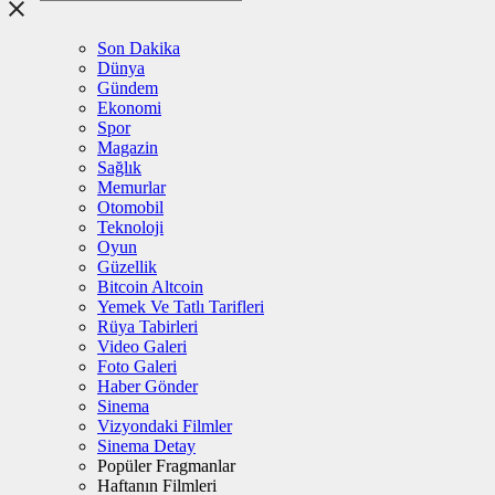
Son Dakika
Dünya
Gündem
Ekonomi
Spor
Magazin
Sağlık
Memurlar
Otomobil
Teknoloji
Oyun
Güzellik
Bitcoin Altcoin
Yemek Ve Tatlı Tarifleri
Rüya Tabirleri
Video Galeri
Foto Galeri
Haber Gönder
Sinema
Vizyondaki Filmler
Sinema Detay
Popüler Fragmanlar
Haftanın Filmleri