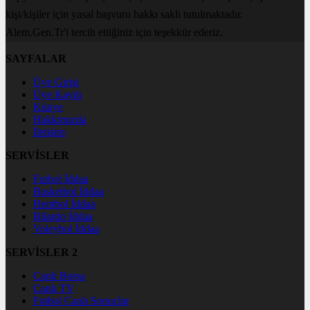
kişi/kişiler için yasal başvuru hakkı saklı tutulmaktadır.
Alem.Gen.Tr'i tercih ettiğiniz için teşekkür ederiz.
SAYFALAR
Üye Girişi
Üye Kaydı
Künye
Hakkımızda
İletişim
SERVİSLER
Futbol İddaa
Basketbol İddaa
Hentbol İddaa
Bilardo İddaa
Voleybol İddaa
SERVİSLER 2
Canlı Borsa
Canlı TV
Futbol Canlı Sonuçlar