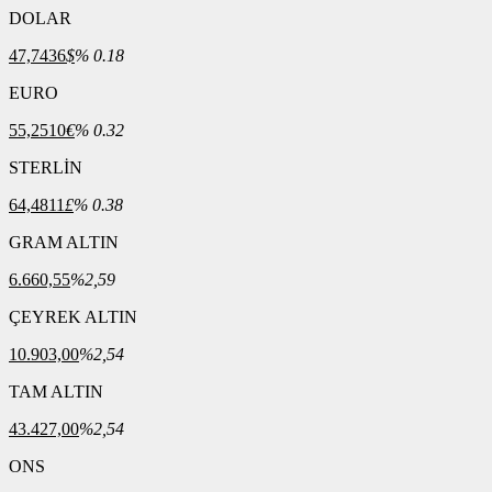
DOLAR
47,7436
$
% 0.18
EURO
55,2510
€
% 0.32
STERLİN
64,4811
£
% 0.38
GRAM ALTIN
6.660,55
%2,59
ÇEYREK ALTIN
10.903,00
%2,54
TAM ALTIN
43.427,00
%2,54
ONS