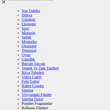
Son Dakika
Dünya
Gündem
Ekonomi
Spor
Magazin
Sağlık
Memurlar
Otomobil
Teknoloji
Oyun
Güzellik
Bitcoin Altcoin
Yemek Ve Tatlı Tarifleri
Rüya Tabirleri
Video Galeri
Foto Galeri
Haber Gönder
Sinema
Vizyondaki Filmler
Sinema Detay
Popüler Fragmanlar
Haftanın Filmleri