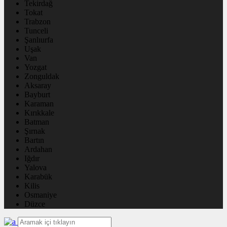
Tekirdağ
Tokat
Trabzon
Tunceli
Şanlıurfa
Uşak
Van
Yozgat
Zonguldak
Aksaray
Bayburt
Karaman
Kırıkkale
Batman
Şırnak
Bartın
Ardahan
Iğdır
Yalova
Karabük
Kilis
Osmaniye
Düzce