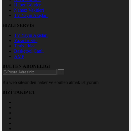
Haber Gönder
Namaz Vakitleri
TV Yayın Akışları
HIZLI SERVİS
TV Yayın Akışları
Yazarlar Site
Tenis İddaa
Basketbol Canlı
AMP
BÜLTEN ABONELİĞİ
+
Bu web sitesinden haber ve ebülten almak istiyorum
BİZİ TAKİP ET