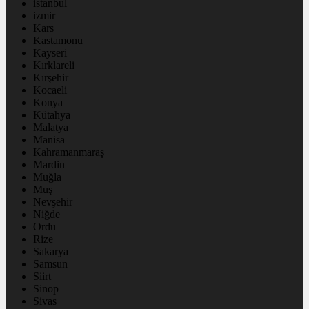
istanbul
izmir
Kars
Kastamonu
Kayseri
Kırklareli
Kırşehir
Kocaeli
Konya
Kütahya
Malatya
Manisa
Kahramanmaraş
Mardin
Muğla
Muş
Nevşehir
Niğde
Ordu
Rize
Sakarya
Samsun
Siirt
Sinop
Sivas