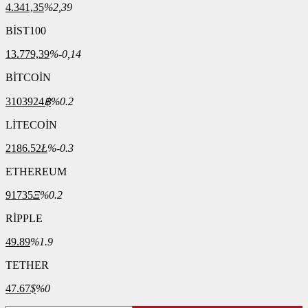
4.341,35
%2,39
BİST100
13.779,39
%-0,14
BİTCOİN
3103924
฿
%0.2
LİTECOİN
2186.52
Ł
%-0.3
ETHEREUM
91735
Ξ
%0.2
RİPPLE
49.89
%1.9
TETHER
47.67
$
%0