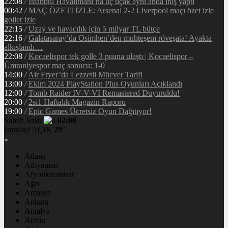
22:08
/
İstanbul Havalimanı’na üç uçak aynı anda iniş yaptı
00:42
/
MAÇ ÖZETİ İZLE: Arsenal 2-2 Liverpool maçı özet izle
goller izle
22:15
/
Uzay ve havacılık için 5 milyar TL bütçe
22:16
/
Galatasaray’da Osimhen’den muhteşem röveşata! Ayakta
alkışlandı…
22:08
/
Kocaelispor tek golle 3 puana ulaştı | Kocaelispor –
Ümraniyespor maç sonucu: 1-0
14:00
/
Air Fryer’da Lezzetli Mücver Tarifi
13:00
/
Ekim 2024 PlayStation Plus Oyunları Açıklandı
12:00
/
Tomb Raider IV-V-VI Remastered Duyuruldu!
20:00
/
2si1 Haftalık Magazin Raporu
19:00
/
Epic Games Ücretsiz Oyun Dağıtıyor!
Sabah
Vakti
02:00
İstanbul
AÇIK
29°
Adana
Adıyaman
Afyonkarahisar
Ağrı
Amasya
Ankara
Antalya
Artvin