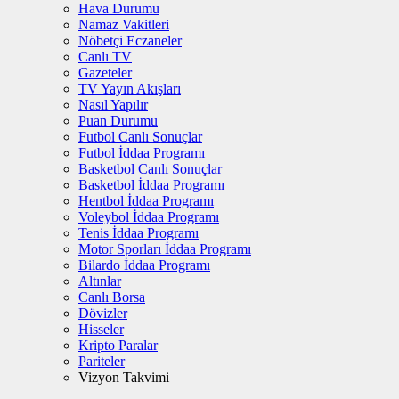
Hava Durumu
Namaz Vakitleri
Nöbetçi Eczaneler
Canlı TV
Gazeteler
TV Yayın Akışları
Nasıl Yapılır
Puan Durumu
Futbol Canlı Sonuçlar
Futbol İddaa Programı
Basketbol Canlı Sonuçlar
Basketbol İddaa Programı
Hentbol İddaa Programı
Voleybol İddaa Programı
Tenis İddaa Programı
Motor Sporları İddaa Programı
Bilardo İddaa Programı
Altınlar
Canlı Borsa
Dövizler
Hisseler
Kripto Paralar
Pariteler
Vizyon Takvimi