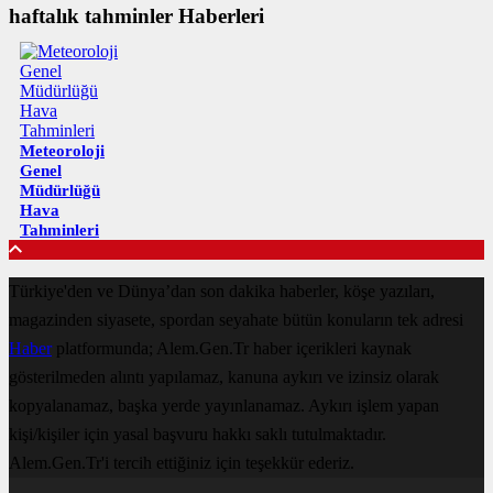
haftalık tahminler Haberleri
Meteoroloji
Genel
Müdürlüğü
Hava
Tahminleri
Türkiye'den ve Dünya’dan son dakika haberler, köşe yazıları,
magazinden siyasete, spordan seyahate bütün konuların tek adresi
Haber
platformunda; Alem.Gen.Tr haber içerikleri kaynak
gösterilmeden alıntı yapılamaz, kanuna aykırı ve izinsiz olarak
kopyalanamaz, başka yerde yayınlanamaz. Aykırı işlem yapan
kişi/kişiler için yasal başvuru hakkı saklı tutulmaktadır.
Alem.Gen.Tr'i tercih ettiğiniz için teşekkür ederiz.