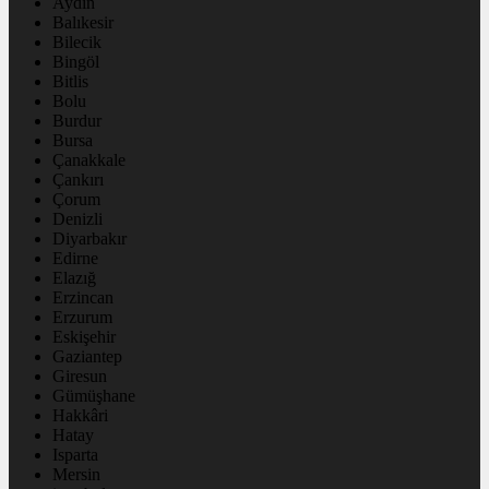
Aydın
Balıkesir
Bilecik
Bingöl
Bitlis
Bolu
Burdur
Bursa
Çanakkale
Çankırı
Çorum
Denizli
Diyarbakır
Edirne
Elazığ
Erzincan
Erzurum
Eskişehir
Gaziantep
Giresun
Gümüşhane
Hakkâri
Hatay
Isparta
Mersin