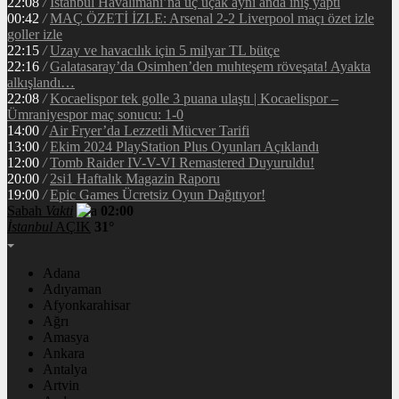
22:08
/
İstanbul Havalimanı’na üç uçak aynı anda iniş yaptı
00:42
/
MAÇ ÖZETİ İZLE: Arsenal 2-2 Liverpool maçı özet izle
goller izle
22:15
/
Uzay ve havacılık için 5 milyar TL bütçe
22:16
/
Galatasaray’da Osimhen’den muhteşem röveşata! Ayakta
alkışlandı…
22:08
/
Kocaelispor tek golle 3 puana ulaştı | Kocaelispor –
Ümraniyespor maç sonucu: 1-0
14:00
/
Air Fryer’da Lezzetli Mücver Tarifi
13:00
/
Ekim 2024 PlayStation Plus Oyunları Açıklandı
12:00
/
Tomb Raider IV-V-VI Remastered Duyuruldu!
20:00
/
2si1 Haftalık Magazin Raporu
19:00
/
Epic Games Ücretsiz Oyun Dağıtıyor!
Sabah
Vakti
02:00
İstanbul
AÇIK
31°
Adana
Adıyaman
Afyonkarahisar
Ağrı
Amasya
Ankara
Antalya
Artvin