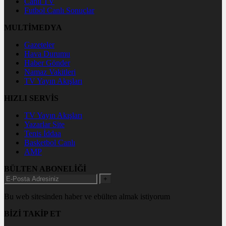
Canlı TV
Futbol Canlı Sonuçlar
MULTİMEDYA
Gazeteler
Hava Durumu
Haber Gönder
Namaz Vakitleri
TV Yayın Akışları
HIZLI SERVİS
TV Yayın Akışları
Yazarlar Site
Tenis İddaa
Basketbol Canlı
AMP
BÜLTEN ABONELİĞİ
+
Bu web sitesinden haber ve ebülten almak istiyorum
BİZİ TAKİP ET