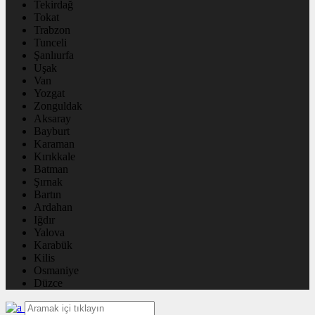
Tekirdağ
Tokat
Trabzon
Tunceli
Şanlıurfa
Uşak
Van
Yozgat
Zonguldak
Aksaray
Bayburt
Karaman
Kırıkkale
Batman
Şırnak
Bartın
Ardahan
Iğdır
Yalova
Karabük
Kilis
Osmaniye
Düzce