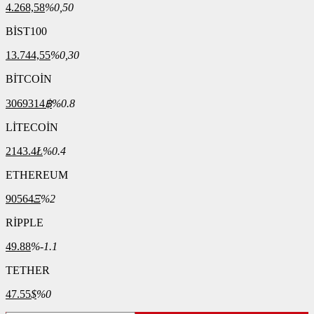
4.268,58
%0,50
BİST100
13.744,55
%0,30
BİTCOİN
3069314
฿
%0.8
LİTECOİN
2143.4
Ł
%0.4
ETHEREUM
90564
Ξ
%2
RİPPLE
49.88
%-1.1
TETHER
47.55
$
%0