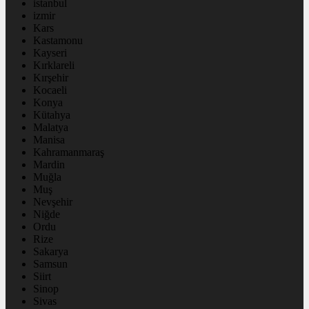
istanbul
izmir
Kars
Kastamonu
Kayseri
Kırklareli
Kırşehir
Kocaeli
Konya
Kütahya
Malatya
Manisa
Kahramanmaraş
Mardin
Muğla
Muş
Nevşehir
Niğde
Ordu
Rize
Sakarya
Samsun
Siirt
Sinop
Sivas