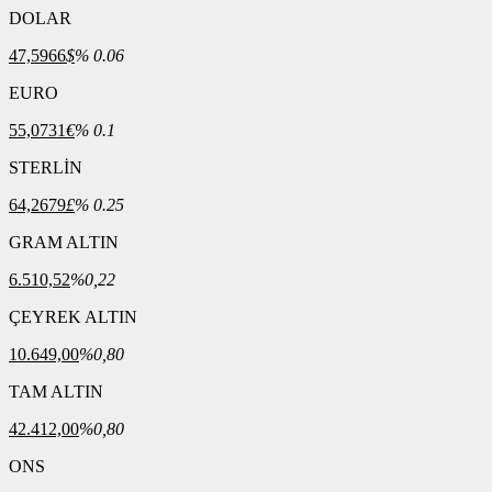
DOLAR
47,5966
$
% 0.06
EURO
55,0731
€
% 0.1
STERLİN
64,2679
£
% 0.25
GRAM ALTIN
6.510,52
%0,22
ÇEYREK ALTIN
10.649,00
%0,80
TAM ALTIN
42.412,00
%0,80
ONS