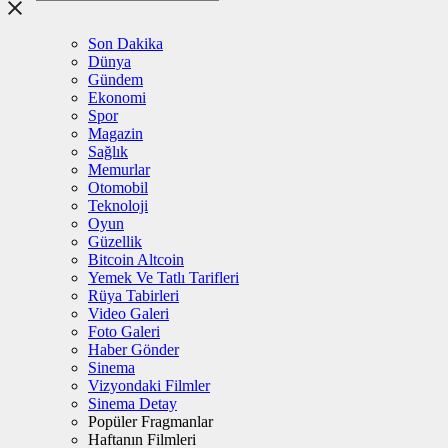
Son Dakika
Dünya
Gündem
Ekonomi
Spor
Magazin
Sağlık
Memurlar
Otomobil
Teknoloji
Oyun
Güzellik
Bitcoin Altcoin
Yemek Ve Tatlı Tarifleri
Rüya Tabirleri
Video Galeri
Foto Galeri
Haber Gönder
Sinema
Vizyondaki Filmler
Sinema Detay
Popüler Fragmanlar
Haftanın Filmleri