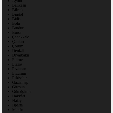
Aydın
Balıkesir
Bilecik
Bingöl
Bitlis
Bolu
Burdur
Bursa
Çanakkale
Çankırı
Çorum
Denizli
Diyarbakır
Edirne
Elazığ
Erzincan
Erzurum
Eskişehir
Gaziantep
Giresun
Gümüşhane
Hakkâri
Hatay
Isparta
Mersin