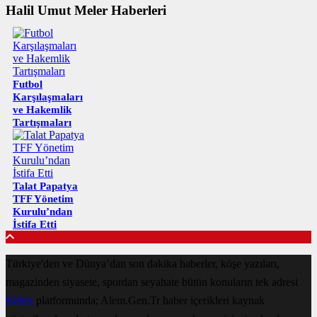
Halil Umut Meler Haberleri
Futbol
Karşılaşmaları
ve Hakemlik
Tartışmaları
Talat Papatya
TFF Yönetim
Kurulu’ndan
İstifa Etti
Türkiye'den ve Dünya’dan son dakika haberler, köşe yazıları,
magazinden siyasete, spordan seyahate bütün konuların tek adresi
Haber
platformunda; Alem.Gen.Tr haber içerikleri kaynak