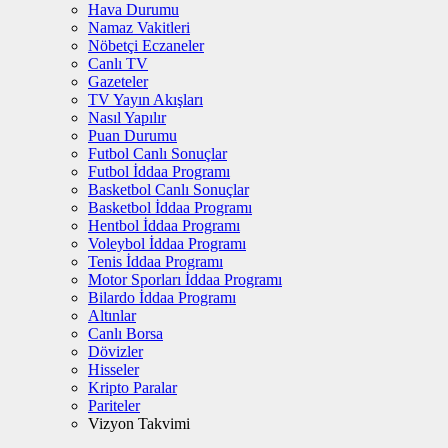
Hava Durumu
Namaz Vakitleri
Nöbetçi Eczaneler
Canlı TV
Gazeteler
TV Yayın Akışları
Nasıl Yapılır
Puan Durumu
Futbol Canlı Sonuçlar
Futbol İddaa Programı
Basketbol Canlı Sonuçlar
Basketbol İddaa Programı
Hentbol İddaa Programı
Voleybol İddaa Programı
Tenis İddaa Programı
Motor Sporları İddaa Programı
Bilardo İddaa Programı
Altınlar
Canlı Borsa
Dövizler
Hisseler
Kripto Paralar
Pariteler
Vizyon Takvimi