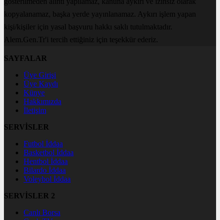
gösterilmeden alıntı yapılamaz, kanuna aykırı ve izinsiz olarak
kopyalanamaz, başka yerde yayınlanamaz. Aykırı işlem yapan
kişi/kişiler için yasal başvuru hakkı saklı tutulmaktadır.
Alem.Gen.Tr'i tercih ettiğiniz için teşekkür ederiz.
SAYFALAR
Üye Girişi
Üye Kaydı
Künye
Hakkımızda
İletişim
SERVİSLER
Futbol İddaa
Basketbol İddaa
Hentbol İddaa
Bilardo İddaa
Voleybol İddaa
SERVİSLER 2
Canlı Borsa