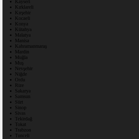
Kayseri
Kırklareli
Kırşehir
Kocaeli
Konya
Kütahya
Malatya
Manisa
Kahramanmaraş
Mardin
Muğla
Muş
Nevşehir
Niğde
Ordu
Rize
Sakarya
Samsun
Siirt
Sinop
Sivas
Tekirdağ
Tokat
Trabzon
Tunceli