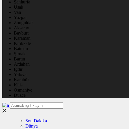
Şanlıurfa
Uşak
Van
Yozgat
Zonguldak
Aksaray
Bayburt
Karaman
Kırıkkale
Batman
Şırnak
Bartın
Ardahan
Iğdır
Yalova
Karabük
Kilis
Osmaniye
Düzce
Son Dakika
Dünya