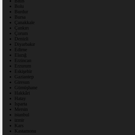
Bitlis
Bolu
Burdur
Bursa
Çanakkale
Çankırı
Çorum
Denizli
Diyarbakır
Edirne
Elazığ
Erzincan
Erzurum
Eskişehir
Gaziantep
Giresun
Gümüşhane
Hakkâri
Hatay
Isparta
Mersin
istanbul
izmir
Kars
Kastamonu