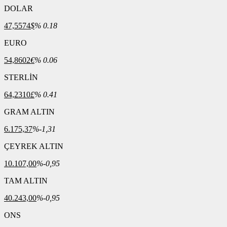
DOLAR
47,5574
$
% 0.18
EURO
54,8602
€
% 0.06
STERLİN
64,2310
£
% 0.41
GRAM ALTIN
6.175,37
%-1,31
ÇEYREK ALTIN
10.107,00
%-0,95
TAM ALTIN
40.243,00
%-0,95
ONS