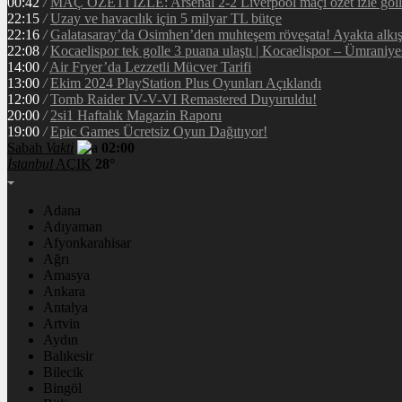
00:42
/
MAÇ ÖZETİ İZLE: Arsenal 2-2 Liverpool maçı özet izle golle
22:15
/
Uzay ve havacılık için 5 milyar TL bütçe
22:16
/
Galatasaray’da Osimhen’den muhteşem röveşata! Ayakta alkı
22:08
/
Kocaelispor tek golle 3 puana ulaştı | Kocaelispor – Ümraniy
14:00
/
Air Fryer’da Lezzetli Mücver Tarifi
13:00
/
Ekim 2024 PlayStation Plus Oyunları Açıklandı
12:00
/
Tomb Raider IV-V-VI Remastered Duyuruldu!
20:00
/
2si1 Haftalık Magazin Raporu
19:00
/
Epic Games Ücretsiz Oyun Dağıtıyor!
Sabah
Vakti
02:00
İstanbul
AÇIK
28°
Adana
Adıyaman
Afyonkarahisar
Ağrı
Amasya
Ankara
Antalya
Artvin
Aydın
Balıkesir
Bilecik
Bingöl