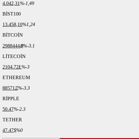
4.042,31
%-1,49
BİST100
13.458,10
%1,24
BİTCOİN
2988444
฿
%-3.1
LİTECOİN
2104.72
Ł
%-3
ETHEREUM
88571
Ξ
%-3.3
RİPPLE
50.47
%-2.3
TETHER
47.47
$
%0