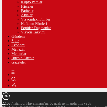
Kripto Paralar
Hisseler
Pariteler
Altınlar
Vizyondaki Filmler
Haftanın Filmleri
Popüler Fragmanlar
Vizyon Takvimi
Gündem
Spor
Ekonomi
Magazin
Memurlar
Bitcoin Altcoin
Gazeteler
22:08
/
İstanbul Havalimanı’na üç uçak aynı anda iniş yaptı