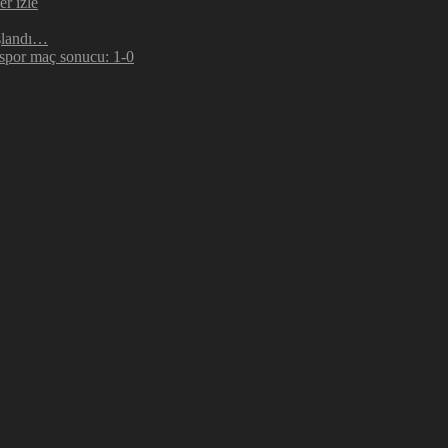
r izle
şlandı…
espor maç sonucu: 1-0