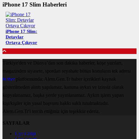
iPhone 17 Slim Haberleri
iPhone 17 Slim:
Detaylar
Ortaya Çıkıyor
Türkiye'den ve Dünya’dan son dakika haberler, köşe yazıları,
magazinden siyasete, spordan seyahate bütün konuların tek adresi
Haber
platformunda; Alem.Gen.Tr haber içerikleri kaynak
gösterilmeden alıntı yapılamaz, kanuna aykırı ve izinsiz olarak
kopyalanamaz, başka yerde yayınlanamaz. Aykırı işlem yapan
kişi/kişiler için yasal başvuru hakkı saklı tutulmaktadır.
Alem.Gen.Tr'i tercih ettiğiniz için teşekkür ederiz.
SAYFALAR
Üye Girişi