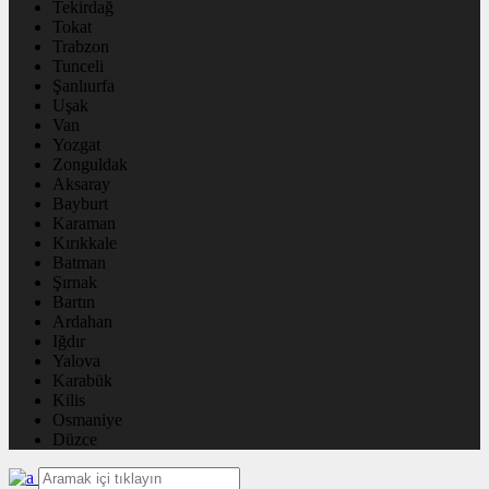
Tekirdağ
Tokat
Trabzon
Tunceli
Şanlıurfa
Uşak
Van
Yozgat
Zonguldak
Aksaray
Bayburt
Karaman
Kırıkkale
Batman
Şırnak
Bartın
Ardahan
Iğdır
Yalova
Karabük
Kilis
Osmaniye
Düzce