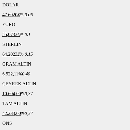
DOLAR
47,6020
$
% 0.06
EURO
55,0733
€
% 0.1
STERLİN
64,2023
£
% 0.15
GRAM ALTIN
6.522,11
%0,40
ÇEYREK ALTIN
10.604,00
%0,37
TAM ALTIN
42.233,00
%0,37
ONS