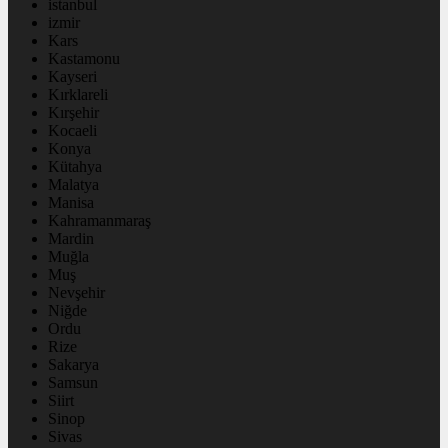
istanbul
izmir
Kars
Kastamonu
Kayseri
Kırklareli
Kırşehir
Kocaeli
Konya
Kütahya
Malatya
Manisa
Kahramanmaraş
Mardin
Muğla
Muş
Nevşehir
Niğde
Ordu
Rize
Sakarya
Samsun
Siirt
Sinop
Sivas