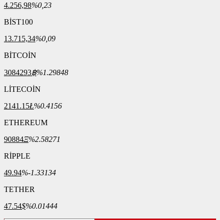
4.256,98
%0,23
BİST100
13.715,34
%0,09
BİTCOİN
3084293
฿
%1.29848
LİTECOİN
2141.15
Ł
%0.4156
ETHEREUM
90884
Ξ
%2.58271
RİPPLE
49.94
%-1.33134
TETHER
47.54
$
%0.01444