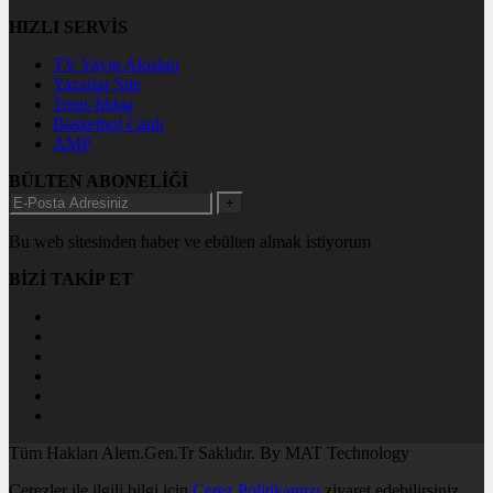
HIZLI SERVİS
TV Yayın Akışları
Yazarlar Site
Tenis İddaa
Basketbol Canlı
AMP
BÜLTEN ABONELİĞİ
+
Bu web sitesinden haber ve ebülten almak istiyorum
BİZİ TAKİP ET
Tüm Hakları Alem.Gen.Tr Saklıdır. By MAT Technology
Çerezler ile ilgili bilgi için
Çerez Politikamızı
ziyaret edebilirsiniz.