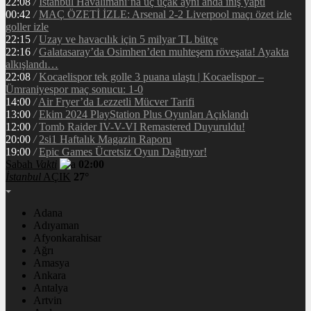
22:08
/
İstanbul Havalimanı’na üç uçak aynı anda iniş yaptı
00:42
/
MAÇ ÖZETİ İZLE: Arsenal 2-2 Liverpool maçı özet izle
goller izle
22:15
/
Uzay ve havacılık için 5 milyar TL bütçe
22:16
/
Galatasaray’da Osimhen’den muhteşem röveşata! Ayakta
alkışlandı…
22:08
/
Kocaelispor tek golle 3 puana ulaştı | Kocaelispor –
Ümraniyespor maç sonucu: 1-0
14:00
/
Air Fryer’da Lezzetli Mücver Tarifi
13:00
/
Ekim 2024 PlayStation Plus Oyunları Açıklandı
12:00
/
Tomb Raider IV-V-VI Remastered Duyuruldu!
20:00
/
2si1 Haftalık Magazin Raporu
19:00
/
Epic Games Ücretsiz Oyun Dağıtıyor!
Sabah
Vakti
02:00
İstanbul
AÇIK
27°
Adana
Adıyaman
Afyonkarahisar
Ağrı
Amasya
Ankara
Antalya
Artvin