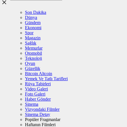
Son Dakika
Dünya
Gündem
Ekonomi
Spor
Magazin
Sağlık
Memurlar
Otomobil
Teknoloji
Oyun
Güzellik
Bitcoin Altcoin
Yemek Ve Tatlı Tarifleri
Rüya Tabirleri
Video Galeri
Foto Galeri
Haber Gönder
Sinema
Vizyondaki Filmler
Sinema Detay
Popüler Fragmanlar
Haftanın Filmleri