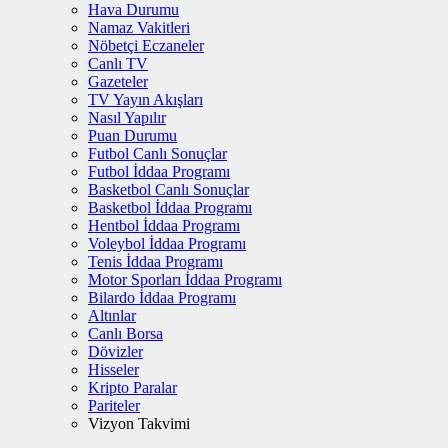
Hava Durumu
Namaz Vakitleri
Nöbetçi Eczaneler
Canlı TV
Gazeteler
TV Yayın Akışları
Nasıl Yapılır
Puan Durumu
Futbol Canlı Sonuçlar
Futbol İddaa Programı
Basketbol Canlı Sonuçlar
Basketbol İddaa Programı
Hentbol İddaa Programı
Voleybol İddaa Programı
Tenis İddaa Programı
Motor Sporları İddaa Programı
Bilardo İddaa Programı
Altınlar
Canlı Borsa
Dövizler
Hisseler
Kripto Paralar
Pariteler
Vizyon Takvimi