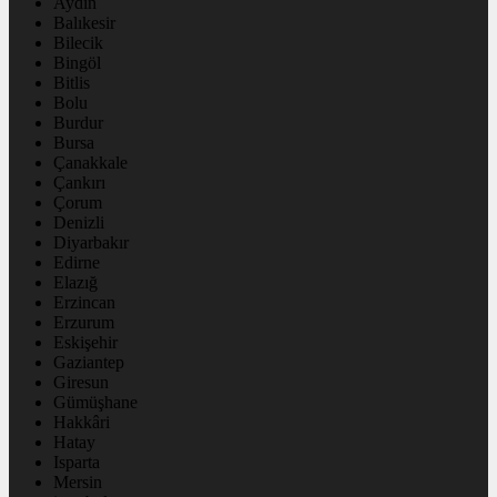
Aydın
Balıkesir
Bilecik
Bingöl
Bitlis
Bolu
Burdur
Bursa
Çanakkale
Çankırı
Çorum
Denizli
Diyarbakır
Edirne
Elazığ
Erzincan
Erzurum
Eskişehir
Gaziantep
Giresun
Gümüşhane
Hakkâri
Hatay
Isparta
Mersin