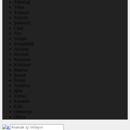
Tekirdağ
Tokat
Trabzon
Tunceli
Şanlıurfa
Uşak
Van
Yozgat
Zonguldak
Aksaray
Bayburt
Karaman
Kırıkkale
Batman
Şırnak
Bartın
Ardahan
Iğdır
Yalova
Karabük
Kilis
Osmaniye
Düzce