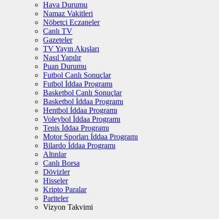
Hava Durumu
Namaz Vakitleri
Nöbetçi Eczaneler
Canlı TV
Gazeteler
TV Yayın Akışları
Nasıl Yapılır
Puan Durumu
Futbol Canlı Sonuçlar
Futbol İddaa Programı
Basketbol Canlı Sonuçlar
Basketbol İddaa Programı
Hentbol İddaa Programı
Voleybol İddaa Programı
Tenis İddaa Programı
Motor Sporları İddaa Programı
Bilardo İddaa Programı
Altınlar
Canlı Borsa
Dövizler
Hisseler
Kripto Paralar
Pariteler
Vizyon Takvimi