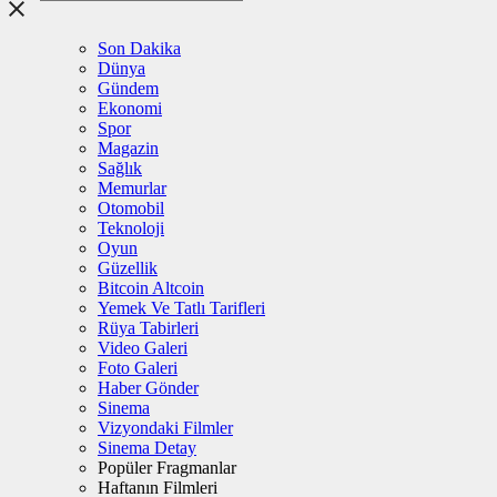
Son Dakika
Dünya
Gündem
Ekonomi
Spor
Magazin
Sağlık
Memurlar
Otomobil
Teknoloji
Oyun
Güzellik
Bitcoin Altcoin
Yemek Ve Tatlı Tarifleri
Rüya Tabirleri
Video Galeri
Foto Galeri
Haber Gönder
Sinema
Vizyondaki Filmler
Sinema Detay
Popüler Fragmanlar
Haftanın Filmleri