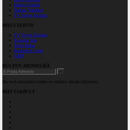
Haber Gönder
Namaz Vakitleri
TV Yayın Akışları
HIZLI SERVİS
TV Yayın Akışları
Yazarlar Site
Tenis İddaa
Basketbol Canlı
AMP
BÜLTEN ABONELİĞİ
+
Bu web sitesinden haber ve ebülten almak istiyorum
BİZİ TAKİP ET