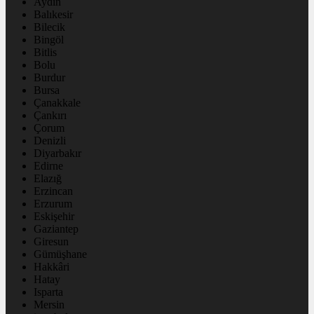
Aydın
Balıkesir
Bilecik
Bingöl
Bitlis
Bolu
Burdur
Bursa
Çanakkale
Çankırı
Çorum
Denizli
Diyarbakır
Edirne
Elazığ
Erzincan
Erzurum
Eskişehir
Gaziantep
Giresun
Gümüşhane
Hakkâri
Hatay
Isparta
Mersin