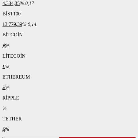
4.334,35
%-0,17
BİST100
13.779,39
%-0,14
BİTCOİN
฿
%
LİTECOİN
Ł
%
ETHEREUM
Ξ
%
RİPPLE
%
TETHER
$
%