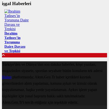
işgal Haberleri
İbrahim
Tatlıses’in
Torununa
Daire Davası
ve Tepkisi
Türkiye'den ve Dünya’dan son dakika haberler, köşe yazıları,
magazinden siyasete, spordan seyahate bütün konuların tek adresi
Haber
platformunda; Alem.Gen.Tr haber içerikleri kaynak
gösterilmeden alıntı yapılamaz, kanuna aykırı ve izinsiz olarak
kopyalanamaz, başka yerde yayınlanamaz. Aykırı işlem yapan
kişi/kişiler için yasal başvuru hakkı saklı tutulmaktadır.
Alem.Gen.Tr'i tercih ettiğiniz için teşekkür ederiz.