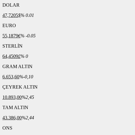
DOLAR
47,7205
$
% 0.01
EURO
55,1879
€
% -0.05
STERLİN
64,4509
£
% 0
GRAM ALTIN
6.653,60
%-0,10
ÇEYREK ALTIN
10.893,00
%2,45
TAM ALTIN
43.386,00
%2,44
ONS