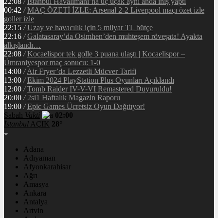
22:08
/
İstanbul Havalimanı’na üç uçak aynı anda iniş yaptı
00:42
/
MAÇ ÖZETİ İZLE: Arsenal 2-2 Liverpool maçı özet izle
goller izle
22:15
/
Uzay ve havacılık için 5 milyar TL bütçe
22:16
/
Galatasaray’da Osimhen’den muhteşem röveşata! Ayakta
alkışlandı…
22:08
/
Kocaelispor tek golle 3 puana ulaştı | Kocaelispor –
Ümraniyespor maç sonucu: 1-0
14:00
/
Air Fryer’da Lezzetli Mücver Tarifi
13:00
/
Ekim 2024 PlayStation Plus Oyunları Açıklandı
12:00
/
Tomb Raider IV-V-VI Remastered Duyuruldu!
20:00
/
2si1 Haftalık Magazin Raporu
19:00
/
Epic Games Ücretsiz Oyun Dağıtıyor!
Sabah
Vakti
02:00
İstanbul
AÇIK
28°
Adana
Adıyaman
Afyonkarahisar
Ağrı
Amasya
Ankara
Antalya
Artvin