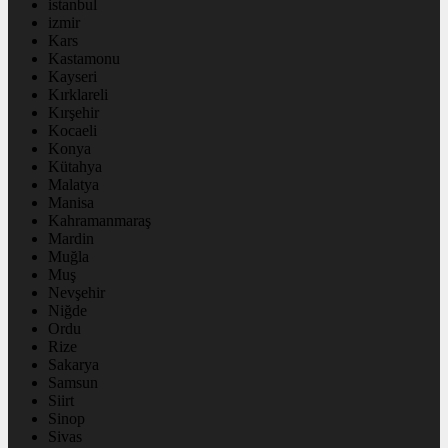
istanbul
izmir
Kars
Kastamonu
Kayseri
Kırklareli
Kırşehir
Kocaeli
Konya
Kütahya
Malatya
Manisa
Kahramanmaraş
Mardin
Muğla
Muş
Nevşehir
Niğde
Ordu
Rize
Sakarya
Samsun
Siirt
Sinop
Sivas