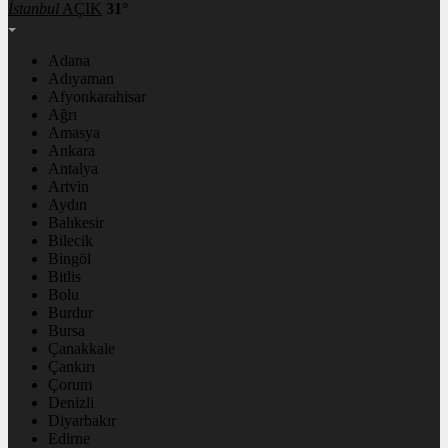
İstanbul
AÇIK
31°
Adana
Adıyaman
Afyonkarahisar
Ağrı
Amasya
Ankara
Antalya
Artvin
Aydın
Balıkesir
Bilecik
Bingöl
Bitlis
Bolu
Burdur
Bursa
Çanakkale
Çankırı
Çorum
Denizli
Diyarbakır
Edirne