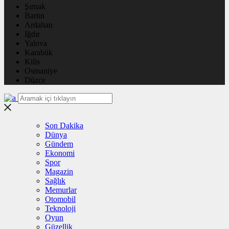
Şırnak
Bartın
Ardahan
Iğdır
Yalova
Karabük
Kilis
Osmaniye
Düzce
Son Dakika
Dünya
Gündem
Ekonomi
Spor
Magazin
Sağlık
Memurlar
Otomobil
Teknoloji
Oyun
Güzellik