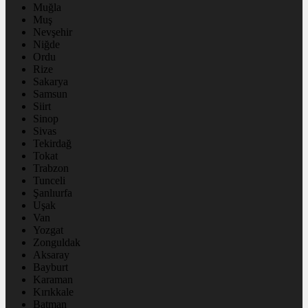
Muğla
Muş
Nevşehir
Niğde
Ordu
Rize
Sakarya
Samsun
Siirt
Sinop
Sivas
Tekirdağ
Tokat
Trabzon
Tunceli
Şanlıurfa
Uşak
Van
Yozgat
Zonguldak
Aksaray
Bayburt
Karaman
Kırıkkale
Batman