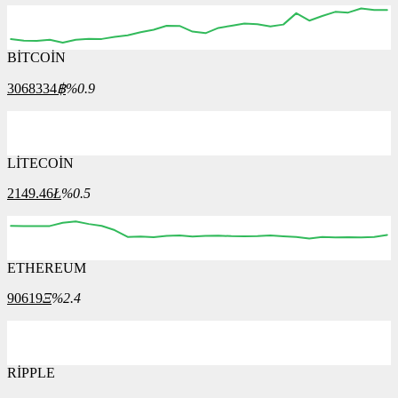
BİTCOİN
3068334
฿
%0.9
LİTECOİN
2149.46
Ł
%0.5
ETHEREUM
90619
Ξ
%2.4
RİPPLE