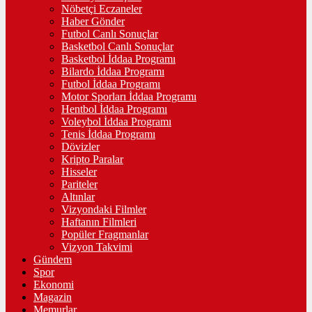
Nöbetçi Eczaneler
Haber Gönder
Futbol Canlı Sonuçlar
Basketbol Canlı Sonuçlar
Basketbol İddaa Programı
Bilardo İddaa Programı
Futbol İddaa Programı
Motor Sporları İddaa Programı
Hentbol İddaa Programı
Voleybol İddaa Programı
Tenis İddaa Programı
Dövizler
Kripto Paralar
Hisseler
Pariteler
Altınlar
Vizyondaki Filmler
Haftanın Filmleri
Popüler Fragmanlar
Vizyon Takvimi
Gündem
Spor
Ekonomi
Magazin
Memurlar