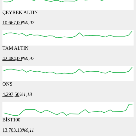
ÇEYREK ALTIN
10.667,00
%0,97
TAM ALTIN
42.484,00
%0,97
ONS
4.297,50
%1,18
BİST100
13.703,13
%0,11