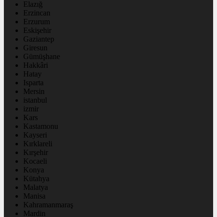
Elazığ
Erzincan
Erzurum
Eskişehir
Gaziantep
Giresun
Gümüşhane
Hakkâri
Hatay
Isparta
Mersin
istanbul
izmir
Kars
Kastamonu
Kayseri
Kırklareli
Kırşehir
Kocaeli
Konya
Kütahya
Malatya
Manisa
Kahramanmaraş
Mardin