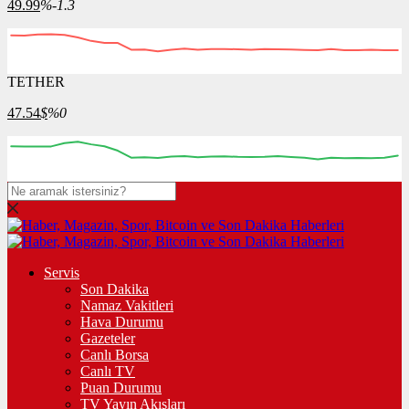
49.99
%-1.3
TETHER
47.54
$
%0
Servis
Son Dakika
Namaz Vakitleri
Hava Durumu
Gazeteler
Canlı Borsa
Canlı TV
Puan Durumu
TV Yayın Akışları