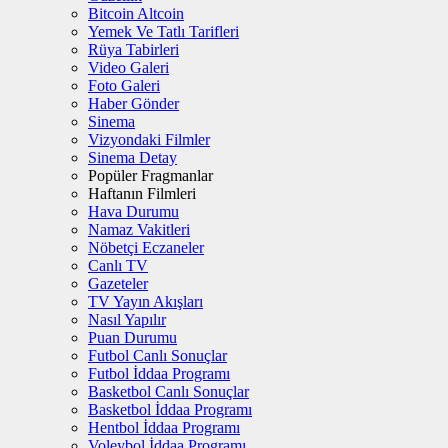
Bitcoin Altcoin
Yemek Ve Tatlı Tarifleri
Rüya Tabirleri
Video Galeri
Foto Galeri
Haber Gönder
Sinema
Vizyondaki Filmler
Sinema Detay
Popüler Fragmanlar
Haftanın Filmleri
Hava Durumu
Namaz Vakitleri
Nöbetçi Eczaneler
Canlı TV
Gazeteler
TV Yayın Akışları
Nasıl Yapılır
Puan Durumu
Futbol Canlı Sonuçlar
Futbol İddaa Programı
Basketbol Canlı Sonuçlar
Basketbol İddaa Programı
Hentbol İddaa Programı
Voleybol İddaa Programı