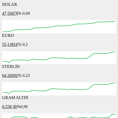
DOLAR
47,5947
$
% 0.04
EURO
55,1381
€
% 0.2
STERLİN
64,2609
£
% 0.23
GRAM ALTIN
6.558,36
%0,96