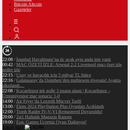
Bitcoin Altcoin
Gazeteler
22:08
/
İstanbul Havalimanı’na üç uçak aynı anda iniş yaptı
00:42
/
MAÇ ÖZETİ İZLE: Arsenal 2-2 Liverpool maçı özet izle
goller izle
22:15
/
Uzay ve havacılık için 5 milyar TL bütçe
22:16
/
Galatasaray’da Osimhen’den muhteşem röveşata! Ayakta
alkışlandı…
22:08
/
Kocaelispor tek golle 3 puana ulaştı | Kocaelispor –
Ümraniyespor maç sonucu: 1-0
14:00
/
Air Fryer’da Lezzetli Mücver Tarifi
13:00
/
Ekim 2024 PlayStation Plus Oyunları Açıklandı
12:00
/
Tomb Raider IV-V-VI Remastered Duyuruldu!
20:00
/
2si1 Haftalık Magazin Raporu
19:00
/
Epic Games Ücretsiz Oyun Dağıtıyor!
Sabah
Vakti
02:00