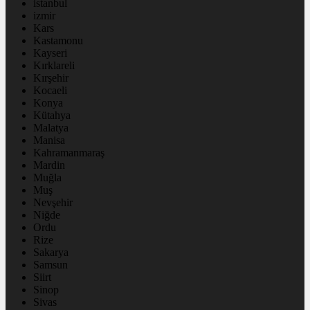
istanbul
izmir
Kars
Kastamonu
Kayseri
Kırklareli
Kırşehir
Kocaeli
Konya
Kütahya
Malatya
Manisa
Kahramanmaraş
Mardin
Muğla
Muş
Nevşehir
Niğde
Ordu
Rize
Sakarya
Samsun
Siirt
Sinop
Sivas