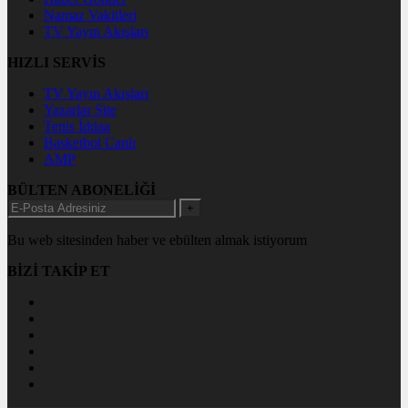
Namaz Vakitleri
TV Yayın Akışları
HIZLI SERVİS
TV Yayın Akışları
Yazarlar Site
Tenis İddaa
Basketbol Canlı
AMP
BÜLTEN ABONELİĞİ
+
Bu web sitesinden haber ve ebülten almak istiyorum
BİZİ TAKİP ET