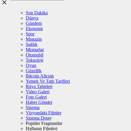
Son Dakika
Dünya
Gündem
Ekonomi
Spor
Magazin
Sağlık
Memurlar
Otomobil
Teknoloji
Oyun
Güzellik
Bitcoin Altcoin
Yemek Ve Tatlı Tarifleri
Rüya Tabirleri
Video Galeri
Foto Galeri
Haber Gönder
Sinema
Vizyondaki Filmler
Sinema Detay
Popüler Fragmanlar
Haftanın Filmleri