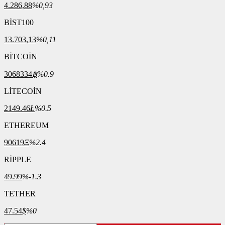
4.286,88
%0,93
BİST100
13.703,13
%0,11
BİTCOİN
3068334
฿
%0.9
LİTECOİN
2149.46
Ł
%0.5
ETHEREUM
90619
Ξ
%2.4
RİPPLE
49.99
%-1.3
TETHER
47.54
$
%0