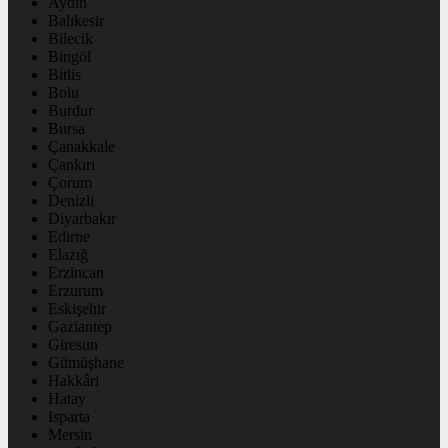
Aydın
Balıkesir
Bilecik
Bingöl
Bitlis
Bolu
Burdur
Bursa
Çanakkale
Çankırı
Çorum
Denizli
Diyarbakır
Edirne
Elazığ
Erzincan
Erzurum
Eskişehir
Gaziantep
Giresun
Gümüşhane
Hakkâri
Hatay
Isparta
Mersin