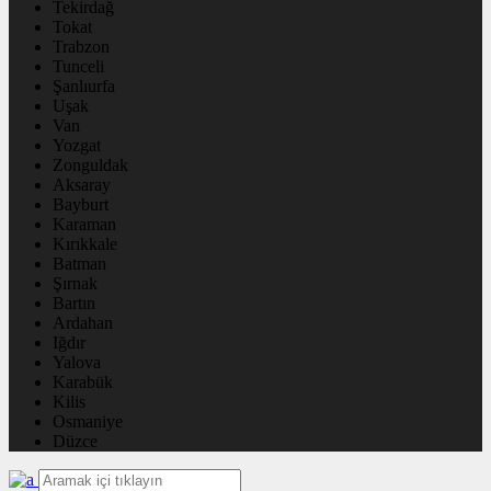
Tekirdağ
Tokat
Trabzon
Tunceli
Şanlıurfa
Uşak
Van
Yozgat
Zonguldak
Aksaray
Bayburt
Karaman
Kırıkkale
Batman
Şırnak
Bartın
Ardahan
Iğdır
Yalova
Karabük
Kilis
Osmaniye
Düzce