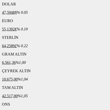
DOLAR
47,5948
$
% 0.05
EURO
55,1392
€
% 0.19
STERLİN
64,2589
£
% 0.22
GRAM ALTIN
6.561,36
%1,00
ÇEYREK ALTIN
10.675,00
%1,04
TAM ALTIN
42.517,00
%1,05
ONS