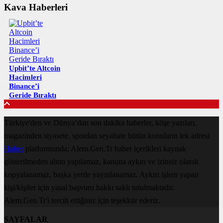
Kava Haberleri
Upbit’te Altcoin
Hacimleri
Binance’i
Geride Bıraktı
Türkiye'den ve Dünya’dan son dakika haberler, köşe yazıları,
magazinden siyasete, spordan seyahate bütün konuların tek adresi
Haber
platformunda; Alem.Gen.Tr haber içerikleri kaynak
gösterilmeden alıntı yapılamaz, kanuna aykırı ve izinsiz olarak
kopyalanamaz, başka yerde yayınlanamaz. Aykırı işlem yapan
kişi/kişiler için yasal başvuru hakkı saklı tutulmaktadır.
Alem.Gen.Tr'i tercih ettiğiniz için teşekkür ederiz.
SAYFALAR