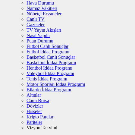
Hava Durumu
Namaz Vakitleri
Nöbetçi Eczaneler
Canlı TV
Gazeteler
TV Yayın Akışları
Nasıl Yapılır
Puan Durumu
Futbol Canlı Sonuçlar
Futbol İddaa Programı
Basketbol Canlı Sonuçlar
Basketbol İddaa Programı
Hentbol İddaa Programı
Voleybol İddaa Programı
Tenis İddaa Programı
Motor Sporları İddaa Programı
Bilardo İddaa Programı
Altınlar
Canlı Borsa
Dövizler
Hisseler
Kripto Paralar
Pariteler
Vizyon Takvimi