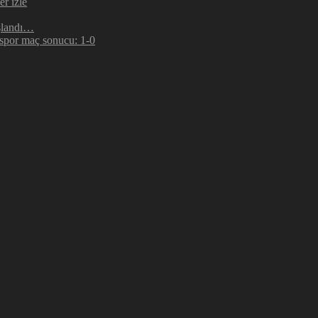
r izle
şlandı…
espor maç sonucu: 1-0