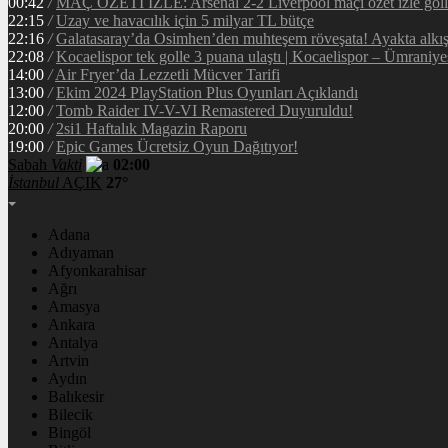
00:42
/
MAÇ ÖZETİ İZLE: Arsenal 2-2 Liverpool maçı özet izle golle
22:15
/
Uzay ve havacılık için 5 milyar TL bütçe
22:16
/
Galatasaray’da Osimhen’den muhteşem röveşata! Ayakta alkı
22:08
/
Kocaelispor tek golle 3 puana ulaştı | Kocaelispor – Ümraniy
14:00
/
Air Fryer’da Lezzetli Mücver Tarifi
13:00
/
Ekim 2024 PlayStation Plus Oyunları Açıklandı
12:00
/
Tomb Raider IV-V-VI Remastered Duyuruldu!
20:00
/
2si1 Haftalık Magazin Raporu
19:00
/
Epic Games Ücretsiz Oyun Dağıtıyor!
Sabah
Vakti
02:00
İstanbul
AÇIK
27°
Adana
Adıyaman
Afyonkarahisar
Ağrı
Amasya
Ankara
Antalya
Artvin
Aydın
Balıkesir
Bilecik
Bingöl