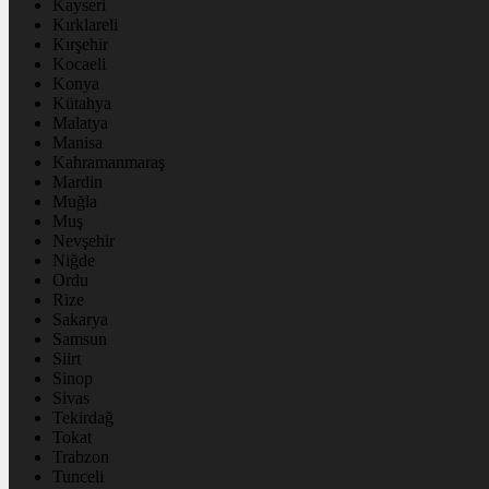
Kayseri
Kırklareli
Kırşehir
Kocaeli
Konya
Kütahya
Malatya
Manisa
Kahramanmaraş
Mardin
Muğla
Muş
Nevşehir
Niğde
Ordu
Rize
Sakarya
Samsun
Siirt
Sinop
Sivas
Tekirdağ
Tokat
Trabzon
Tunceli