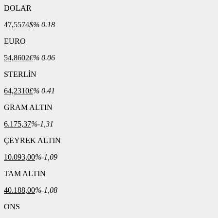
DOLAR
47,5574
$
% 0.18
EURO
54,8602
€
% 0.06
STERLİN
64,2310
£
% 0.41
GRAM ALTIN
6.175,37
%-1,31
ÇEYREK ALTIN
10.093,00
%-1,09
TAM ALTIN
40.188,00
%-1,08
ONS