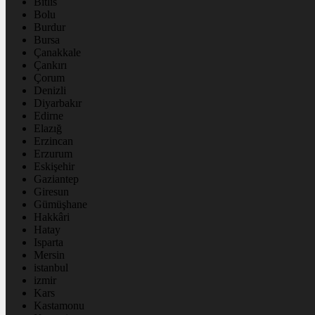
Bitlis
Bolu
Burdur
Bursa
Çanakkale
Çankırı
Çorum
Denizli
Diyarbakır
Edirne
Elazığ
Erzincan
Erzurum
Eskişehir
Gaziantep
Giresun
Gümüşhane
Hakkâri
Hatay
Isparta
Mersin
istanbul
izmir
Kars
Kastamonu