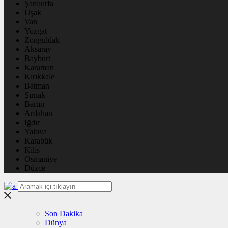
Şanlıurfa
Uşak
Van
Yozgat
Zonguldak
Aksaray
Bayburt
Karaman
Kırıkkale
Batman
Şırnak
Bartın
Ardahan
Iğdır
Yalova
Karabük
Kilis
Osmaniye
Düzce
Son Dakika
Dünya