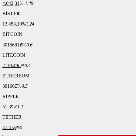
4.042,31
%-1,49
BİST100
13.458,10
%1,24
BİTCOİN
3015681
฿
%0.6
LİTECOİN
2119.49
Ł
%0.4
ETHEREUM
89166
Ξ
%0.5
RİPPLE
51.39
%1.1
TETHER
47.47
$
%0