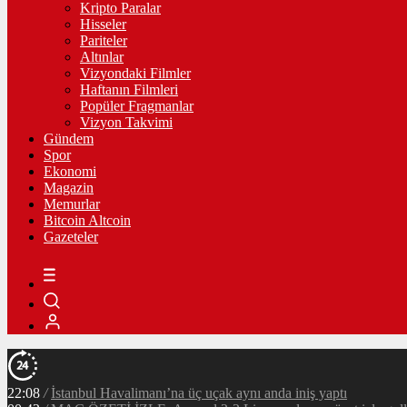
Kripto Paralar
Hisseler
Pariteler
Altınlar
Vizyondaki Filmler
Haftanın Filmleri
Popüler Fragmanlar
Vizyon Takvimi
Gündem
Spor
Ekonomi
Magazin
Memurlar
Bitcoin Altcoin
Gazeteler
22:08
/
İstanbul Havalimanı’na üç uçak aynı anda iniş yaptı