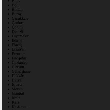
Bitlis
Bolu
Burdur
Bursa
Çanakkale
Çankırı
Çorum
Denizli
Diyarbakır
Edirne
Elazığ
Erzincan
Erzurum
Eskişehir
Gaziantep
Giresun
Gümüşhane
Hakkâri
Hatay
Isparta
Mersin
istanbul
izmir
Kars
Kastamonu