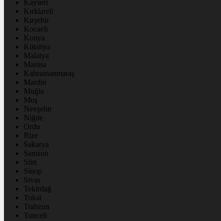
Kayseri
Kırklareli
Kırşehir
Kocaeli
Konya
Kütahya
Malatya
Manisa
Kahramanmaraş
Mardin
Muğla
Muş
Nevşehir
Niğde
Ordu
Rize
Sakarya
Samsun
Siirt
Sinop
Sivas
Tekirdağ
Tokat
Trabzon
Tunceli