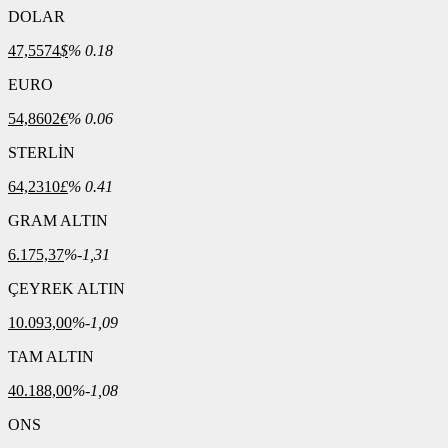
DOLAR
47,5574
$
% 0.18
EURO
54,8602
€
% 0.06
STERLİN
64,2310
£
% 0.41
GRAM ALTIN
6.175,37
%-1,31
ÇEYREK ALTIN
10.093,00
%-1,09
TAM ALTIN
40.188,00
%-1,08
ONS