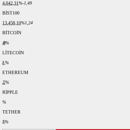
4.042,31
%-1,49
BİST100
13.458,10
%1,24
BİTCOİN
฿
%
LİTECOİN
Ł
%
ETHEREUM
Ξ
%
RİPPLE
%
TETHER
$
%