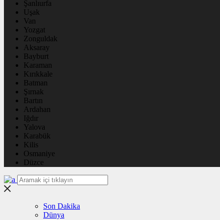
Şanlıurfa
Uşak
Van
Yozgat
Zonguldak
Aksaray
Bayburt
Karaman
Kırıkkale
Batman
Şırnak
Bartın
Ardahan
Iğdır
Yalova
Karabük
Kilis
Osmaniye
Düzce
Son Dakika
Dünya