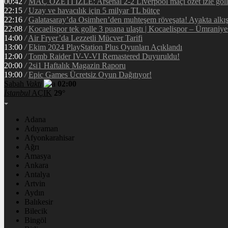
00:42
/
MAÇ ÖZETİ İZLE: Arsenal 2-2 Liverpool maçı özet izle golle
22:15
/
Uzay ve havacılık için 5 milyar TL bütçe
22:16
/
Galatasaray’da Osimhen’den muhteşem röveşata! Ayakta alkı
22:08
/
Kocaelispor tek golle 3 puana ulaştı | Kocaelispor – Ümraniy
14:00
/
Air Fryer’da Lezzetli Mücver Tarifi
13:00
/
Ekim 2024 PlayStation Plus Oyunları Açıklandı
12:00
/
Tomb Raider IV-V-VI Remastered Duyuruldu!
20:00
/
2si1 Haftalık Magazin Raporu
19:00
/
Epic Games Ücretsiz Oyun Dağıtıyor!
Sabah
Vakti
02:00
İstanbul
AÇIK
29°
Adana
Adıyaman
Afyonkarahisar
Ağrı
Amasya
Ankara
Antalya
Artvin
Aydın
Balıkesir
Bilecik
Bingöl