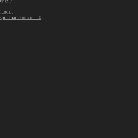
r izle
şlandı…
espor maç sonucu: 1-0