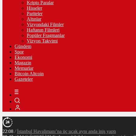
Kripto Paralar
Hisseler
Pariteler
Altınlar
Vizyondaki Filmler
Haftanın Filmleri
Popüler Fragmanlar
Vizyon Takvimi
Gündem
Spor
Ekonomi
Magazin
Memurlar
Bitcoin Altcoin
Gazeteler
22:08
/
İstanbul Havalimanı’na üç uçak aynı anda iniş yaptı