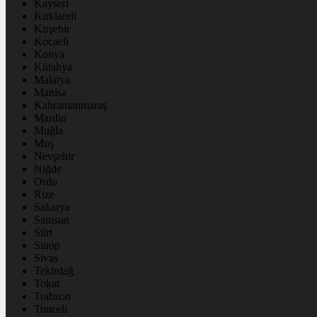
Kayseri
Kırklareli
Kırşehir
Kocaeli
Konya
Kütahya
Malatya
Manisa
Kahramanmaraş
Mardin
Muğla
Muş
Nevşehir
Niğde
Ordu
Rize
Sakarya
Samsun
Siirt
Sinop
Sivas
Tekirdağ
Tokat
Trabzon
Tunceli