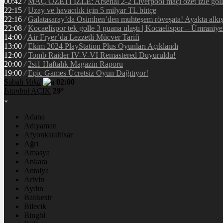
00:42
/
MAÇ ÖZETİ İZLE: Arsenal 2-2 Liverpool maçı özet izle golle
22:15
/
Uzay ve havacılık için 5 milyar TL bütçe
22:16
/
Galatasaray’da Osimhen’den muhteşem röveşata! Ayakta alkı
22:08
/
Kocaelispor tek golle 3 puana ulaştı | Kocaelispor – Ümraniy
14:00
/
Air Fryer’da Lezzetli Mücver Tarifi
13:00
/
Ekim 2024 PlayStation Plus Oyunları Açıklandı
12:00
/
Tomb Raider IV-V-VI Remastered Duyuruldu!
20:00
/
2si1 Haftalık Magazin Raporu
19:00
/
Epic Games Ücretsiz Oyun Dağıtıyor!
Sabah
Vakti
02:00
İstanbul
AÇIK
29°
Adana
Adıyaman
Afyonkarahisar
Ağrı
Amasya
Ankara
Antalya
Artvin
Aydın
Balıkesir
Bilecik
Bingöl