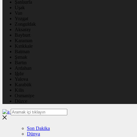
Şanlıurfa
Uşak
Van
Yozgat
Zonguldak
Aksaray
Bayburt
Karaman
Kırıkkale
Batman
Şırnak
Bartın
Ardahan
Iğdır
Yalova
Karabük
Kilis
Osmaniye
Düzce
Son Dakika
Dünya