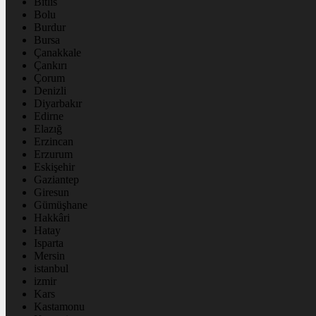
Bitlis
Bolu
Burdur
Bursa
Çanakkale
Çankırı
Çorum
Denizli
Diyarbakır
Edirne
Elazığ
Erzincan
Erzurum
Eskişehir
Gaziantep
Giresun
Gümüşhane
Hakkâri
Hatay
Isparta
Mersin
istanbul
izmir
Kars
Kastamonu