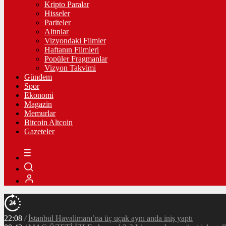
Kripto Paralar
Hisseler
Pariteler
Altınlar
Vizyondaki Filmler
Haftanın Filmleri
Popüler Fragmanlar
Vizyon Takvimi
Gündem
Spor
Ekonomi
Magazin
Memurlar
Bitcoin Altcoin
Gazeteler
22:08
/
İstanbul Havalimanı’na üç uçak aynı anda iniş yaptı