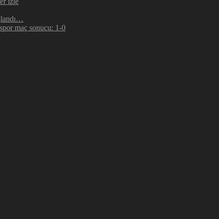
r izle
şlandı…
espor maç sonucu: 1-0