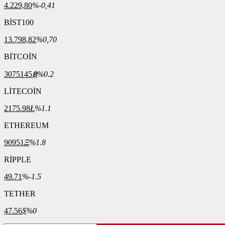
4.229,80
%-0,41
BİST100
13.798,82
%0,70
BİTCOİN
3075145
฿
%0.2
LİTECOİN
2175.98
Ł
%1.1
ETHEREUM
90951
Ξ
%1.8
RİPPLE
49.71
%-1.5
TETHER
47.56
$
%0