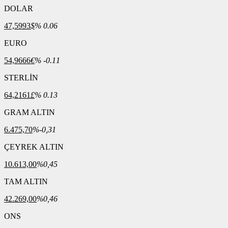
DOLAR
47,5993
$
% 0.06
EURO
54,9666
€
% -0.11
STERLİN
64,2161
£
% 0.13
GRAM ALTIN
6.475,70
%-0,31
ÇEYREK ALTIN
10.613,00
%0,45
TAM ALTIN
42.269,00
%0,46
ONS