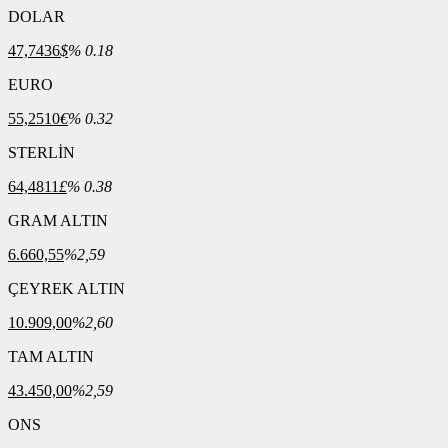
DOLAR
47,7436
$
% 0.18
EURO
55,2510
€
% 0.32
STERLİN
64,4811
£
% 0.38
GRAM ALTIN
6.660,55
%2,59
ÇEYREK ALTIN
10.909,00
%2,60
TAM ALTIN
43.450,00
%2,59
ONS