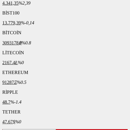
4.341,35
%2,39
BİST100
13.779,39
%-0,14
BİTCOİN
3093178
฿
%0.8
LİTECOİN
2167.4
Ł
%0
ETHEREUM
91287
Ξ
%0.5
RİPPLE
48.7
%-1.4
TETHER
47.67
$
%0