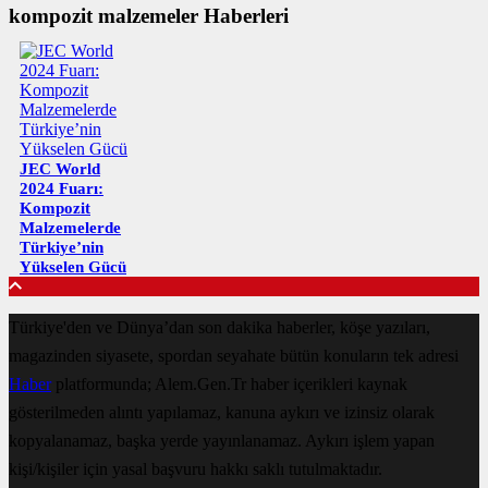
kompozit malzemeler Haberleri
JEC World
2024 Fuarı:
Kompozit
Malzemelerde
Türkiye’nin
Yükselen Gücü
Türkiye'den ve Dünya’dan son dakika haberler, köşe yazıları,
magazinden siyasete, spordan seyahate bütün konuların tek adresi
Haber
platformunda; Alem.Gen.Tr haber içerikleri kaynak
gösterilmeden alıntı yapılamaz, kanuna aykırı ve izinsiz olarak
kopyalanamaz, başka yerde yayınlanamaz. Aykırı işlem yapan
kişi/kişiler için yasal başvuru hakkı saklı tutulmaktadır.