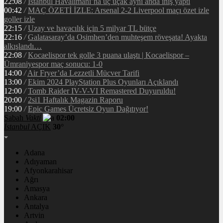
22:08
/
İstanbul Havalimanı’na üç uçak aynı anda iniş yaptı
00:42
/
MAÇ ÖZETİ İZLE: Arsenal 2-2 Liverpool maçı özet izle
goller izle
22:15
/
Uzay ve havacılık için 5 milyar TL bütçe
22:16
/
Galatasaray’da Osimhen’den muhteşem röveşata! Ayakta
alkışlandı…
22:08
/
Kocaelispor tek golle 3 puana ulaştı | Kocaelispor –
Ümraniyespor maç sonucu: 1-0
14:00
/
Air Fryer’da Lezzetli Mücver Tarifi
13:00
/
Ekim 2024 PlayStation Plus Oyunları Açıklandı
12:00
/
Tomb Raider IV-V-VI Remastered Duyuruldu!
20:00
/
2si1 Haftalık Magazin Raporu
19:00
/
Epic Games Ücretsiz Oyun Dağıtıyor!
Sabah
Vakti
02:00
İstanbul
AÇIK
30°
Adana
Adıyaman
Afyonkarahisar
Ağrı
Amasya
Ankara
Antalya
Artvin