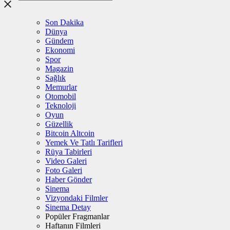
Son Dakika
Dünya
Gündem
Ekonomi
Spor
Magazin
Sağlık
Memurlar
Otomobil
Teknoloji
Oyun
Güzellik
Bitcoin Altcoin
Yemek Ve Tatlı Tarifleri
Rüya Tabirleri
Video Galeri
Foto Galeri
Haber Gönder
Sinema
Vizyondaki Filmler
Sinema Detay
Popüler Fragmanlar
Haftanın Filmleri