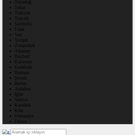
Tekirdağ
Tokat
Trabzon
Tunceli
Şanlıurfa
Uşak
Van
Yozgat
Zonguldak
Aksaray
Bayburt
Karaman
Kırıkkale
Batman
Şırnak
Bartın
Ardahan
Iğdır
Yalova
Karabük
Kilis
Osmaniye
Düzce