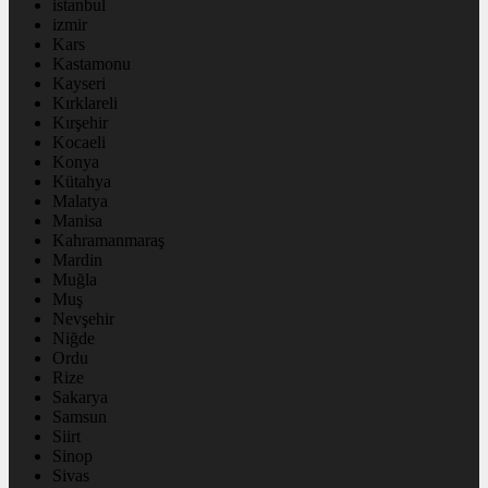
istanbul
izmir
Kars
Kastamonu
Kayseri
Kırklareli
Kırşehir
Kocaeli
Konya
Kütahya
Malatya
Manisa
Kahramanmaraş
Mardin
Muğla
Muş
Nevşehir
Niğde
Ordu
Rize
Sakarya
Samsun
Siirt
Sinop
Sivas