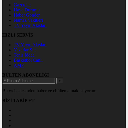
Gazeteler
Hava Durumu
Haber Gönder
Namaz Vakitleri
TV Yayın Akışları
HIZLI SERVİS
TV Yayın Akışları
Yazarlar Site
Tenis İddaa
Basketbol Canlı
AMP
BÜLTEN ABONELİĞİ
+
Bu web sitesinden haber ve ebülten almak istiyorum
BİZİ TAKİP ET