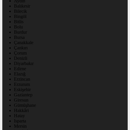
Aydın
Balıkesir
Bilecik
Bingöl
Bitlis
Bolu
Burdur
Bursa
Çanakkale
Çankırı
Çorum
Denizli
Diyarbakır
Edirne
Elazığ
Erzincan
Erzurum
Eskişehir
Gaziantep
Giresun
Gümüşhane
Hakkâri
Hatay
Isparta
Mersin