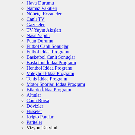
Hava Durumu
Namaz Vakitleri
Nöbetçi Eczaneler
Canlı TV
Gazeteler
TV Yayın Akışları
Nasıl Yapılır
Puan Durumu
Futbol Canlı Sonuçlar
Futbol İddaa Programı
Basketbol Canlı Sonuçlar
Basketbol İddaa Programı
Hentbol İddaa Programı
Voleybol İddaa Programı
Tenis İddaa Programı
Motor Sporları İddaa Programı
Bilardo İddaa Programı
Altınlar
Canlı Borsa
Dövizler
Hisseler
Kripto Paralar
Pariteler
Vizyon Takvimi