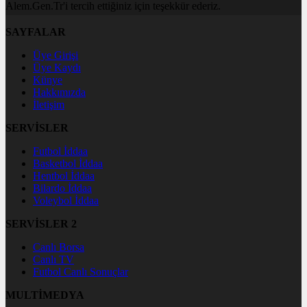
Alem.Gen.Tr'i tercih ettiğiniz için teşekkür ederiz.
SAYFALAR
Üye Girişi
Üye Kaydı
Künye
Hakkımızda
İletişim
SERVİSLER
Futbol İddaa
Basketbol İddaa
Hentbol İddaa
Bilardo İddaa
Voleybol İddaa
SERVİSLER 2
Canlı Borsa
Canlı TV
Futbol Canlı Sonuçlar
MULTİMEDYA