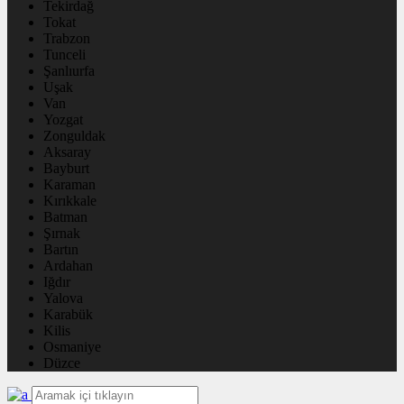
Tekirdağ
Tokat
Trabzon
Tunceli
Şanlıurfa
Uşak
Van
Yozgat
Zonguldak
Aksaray
Bayburt
Karaman
Kırıkkale
Batman
Şırnak
Bartın
Ardahan
Iğdır
Yalova
Karabük
Kilis
Osmaniye
Düzce