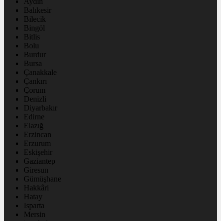
Aydın
Balıkesir
Bilecik
Bingöl
Bitlis
Bolu
Burdur
Bursa
Çanakkale
Çankırı
Çorum
Denizli
Diyarbakır
Edirne
Elazığ
Erzincan
Erzurum
Eskişehir
Gaziantep
Giresun
Gümüşhane
Hakkâri
Hatay
Isparta
Mersin