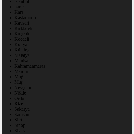
istanbul
izmir
Kars
Kastamonu
Kayseri
Kırklareli
Kırşehir
Kocaeli
Konya
Kütahya
Malatya
Manisa
Kahramanmaraş
Mardin
Muğla
Muş
Nevşehir
Niğde
Ordu
Rize
Sakarya
Samsun
Siirt
Sinop
Sivas