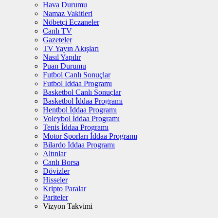
Hava Durumu
Namaz Vakitleri
Nöbetçi Eczaneler
Canlı TV
Gazeteler
TV Yayın Akışları
Nasıl Yapılır
Puan Durumu
Futbol Canlı Sonuçlar
Futbol İddaa Programı
Basketbol Canlı Sonuçlar
Basketbol İddaa Programı
Hentbol İddaa Programı
Voleybol İddaa Programı
Tenis İddaa Programı
Motor Sporları İddaa Programı
Bilardo İddaa Programı
Altınlar
Canlı Borsa
Dövizler
Hisseler
Kripto Paralar
Pariteler
Vizyon Takvimi