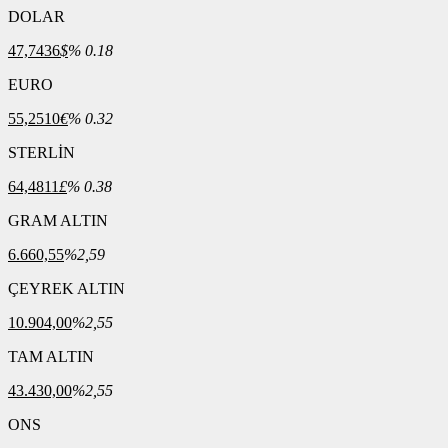
DOLAR
47,7436
$
% 0.18
EURO
55,2510
€
% 0.32
STERLİN
64,4811
£
% 0.38
GRAM ALTIN
6.660,55
%2,59
ÇEYREK ALTIN
10.904,00
%2,55
TAM ALTIN
43.430,00
%2,55
ONS