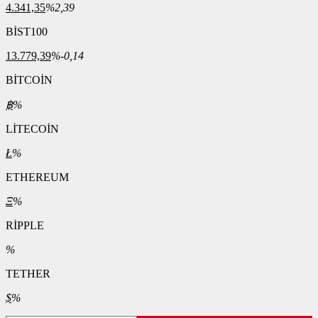
4.341,35
%2,39
BİST100
13.779,39
%-0,14
BİTCOİN
฿
%
LİTECOİN
Ł
%
ETHEREUM
Ξ
%
RİPPLE
%
TETHER
$
%