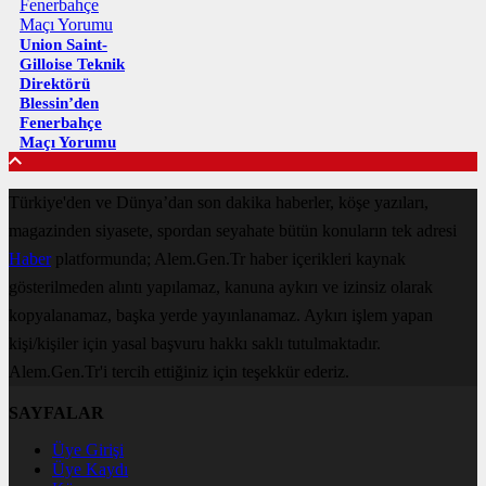
Union Saint-
Gilloise Teknik
Direktörü
Blessin’den
Fenerbahçe
Maçı Yorumu
Türkiye'den ve Dünya’dan son dakika haberler, köşe yazıları,
magazinden siyasete, spordan seyahate bütün konuların tek adresi
Haber
platformunda; Alem.Gen.Tr haber içerikleri kaynak
gösterilmeden alıntı yapılamaz, kanuna aykırı ve izinsiz olarak
kopyalanamaz, başka yerde yayınlanamaz. Aykırı işlem yapan
kişi/kişiler için yasal başvuru hakkı saklı tutulmaktadır.
Alem.Gen.Tr'i tercih ettiğiniz için teşekkür ederiz.
SAYFALAR
Üye Girişi
Üye Kaydı