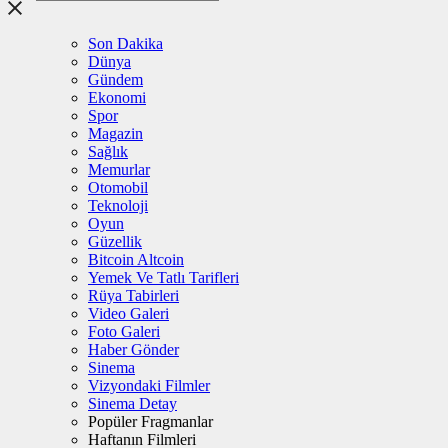
Son Dakika
Dünya
Gündem
Ekonomi
Spor
Magazin
Sağlık
Memurlar
Otomobil
Teknoloji
Oyun
Güzellik
Bitcoin Altcoin
Yemek Ve Tatlı Tarifleri
Rüya Tabirleri
Video Galeri
Foto Galeri
Haber Gönder
Sinema
Vizyondaki Filmler
Sinema Detay
Popüler Fragmanlar
Haftanın Filmleri