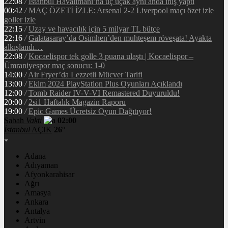
22:08
/
İstanbul Havalimanı’na üç uçak aynı anda iniş yaptı
00:42
/
MAÇ ÖZETİ İZLE: Arsenal 2-2 Liverpool maçı özet izle
goller izle
22:15
/
Uzay ve havacılık için 5 milyar TL bütçe
22:16
/
Galatasaray’da Osimhen’den muhteşem röveşata! Ayakta
alkışlandı…
22:08
/
Kocaelispor tek golle 3 puana ulaştı | Kocaelispor –
Ümraniyespor maç sonucu: 1-0
14:00
/
Air Fryer’da Lezzetli Mücver Tarifi
13:00
/
Ekim 2024 PlayStation Plus Oyunları Açıklandı
12:00
/
Tomb Raider IV-V-VI Remastered Duyuruldu!
20:00
/
2si1 Haftalık Magazin Raporu
19:00
/
Epic Games Ücretsiz Oyun Dağıtıyor!
Sabah
Vakti
02:00
İstanbul
AÇIK
26°
Adana
Adıyaman
Afyonkarahisar
Ağrı
Amasya
Ankara
Antalya
Artvin