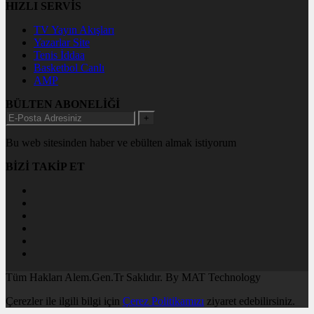
HIZLI SERVİS
TV Yayın Akışları
Yazarlar Site
Tenis İddaa
Basketbol Canlı
AMP
BÜLTEN ABONELİĞİ
+
Bu web sitesinden haber ve ebülten almak istiyorum
BİZİ TAKİP ET
Tüm Hakları Alem.Gen.Tr Saklıdır. By MAT Technology
Çerezler ile ilgili bilgi için
Çerez Politikamızı
ziyaret edebilirsiniz.