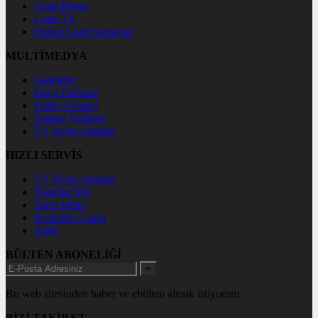
Canlı Borsa
Canlı TV
Futbol Canlı Sonuçlar
MULTİMEDYA
Gazeteler
Hava Durumu
Haber Gönder
Namaz Vakitleri
TV Yayın Akışları
HIZLI SERVİS
TV Yayın Akışları
Yazarlar Site
Tenis İddaa
Basketbol Canlı
AMP
BÜLTEN ABONELİĞİ
+
Bu web sitesinden haber ve ebülten almak istiyorum
BİZİ TAKİP ET