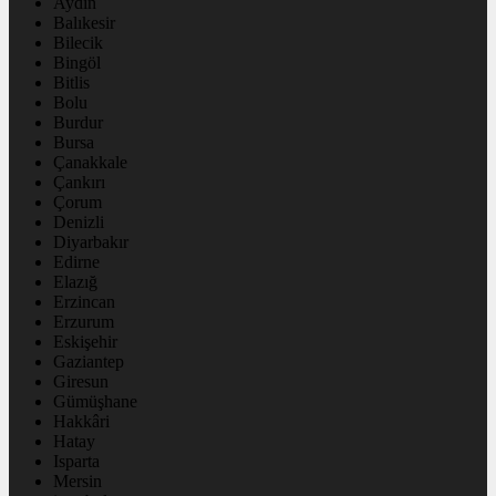
Aydın
Balıkesir
Bilecik
Bingöl
Bitlis
Bolu
Burdur
Bursa
Çanakkale
Çankırı
Çorum
Denizli
Diyarbakır
Edirne
Elazığ
Erzincan
Erzurum
Eskişehir
Gaziantep
Giresun
Gümüşhane
Hakkâri
Hatay
Isparta
Mersin