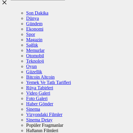
Son Dakika
Dünya
Gündem
Ekonomi
Spor
Magazin
Sağlık
Memurlar
Otomobil
Teknoloji
Oyun
Güzellik
Bitcoin Altcoin
Yemek Ve Tatlı Tarifleri
Rüya Tabirleri
Video Galeri
Foto Galeri
Haber Gönder
Sinema
Vizyondaki Filmler
Sinema Detay
Popüler Fragmanlar
Haftanın Filmleri