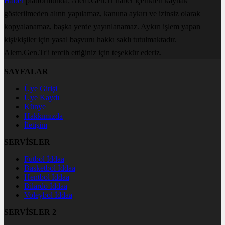
Haber
platformunda; Alem.Gen.Tr haber içerikleri kaynak
gösterilmeden alıntı yapılamaz, kanuna aykırı ve izinsiz olarak
kopyalanamaz, başka yerde yayınlanamaz. Aykırı işlem yapan
kişi/kişiler için yasal başvuru hakkı saklı tutulmaktadır.
Alem.Gen.Tr'i tercih ettiğiniz için teşekkür ederiz.
SAYFALAR
Üye Girişi
Üye Kaydı
Künye
Hakkımızda
İletişim
SERVİSLER
Futbol İddaa
Basketbol İddaa
Hentbol İddaa
Bilardo İddaa
Voleybol İddaa
SERVİSLER 2