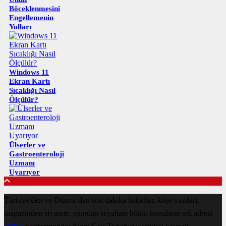
Böceklenmesini
Engellemenin
Yolları
Windows 11
Ekran Kartı
Sıcaklığı Nasıl
Ölçülür?
Ülserler ve
Gastroenteroloji
Uzmanı
Uyarıyor
Türkiye'den ve Dünya’dan son dakika haberler, köşe yazıları,
magazinden siyasete, spordan seyahate bütün konuların tek adresi