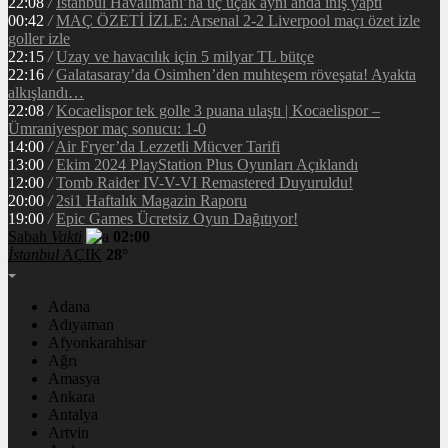
22:08
/
İstanbul Havalimanı’na üç uçak aynı anda iniş yaptı
00:42
/
MAÇ ÖZETİ İZLE: Arsenal 2-2 Liverpool maçı özet izle
goller izle
22:15
/
Uzay ve havacılık için 5 milyar TL bütçe
22:16
/
Galatasaray’da Osimhen’den muhteşem röveşata! Ayakta
alkışlandı…
22:08
/
Kocaelispor tek golle 3 puana ulaştı | Kocaelispor –
Ümraniyespor maç sonucu: 1-0
14:00
/
Air Fryer’da Lezzetli Mücver Tarifi
13:00
/
Ekim 2024 PlayStation Plus Oyunları Açıklandı
12:00
/
Tomb Raider IV-V-VI Remastered Duyuruldu!
20:00
/
2si1 Haftalık Magazin Raporu
19:00
/
Epic Games Ücretsiz Oyun Dağıtıyor!
Sabah
Vakti
02:00
İstanbul
AÇIK
28°
Adana
Adıyaman
Afyonkarahisar
Ağrı
Amasya
Ankara
Antalya
Artvin