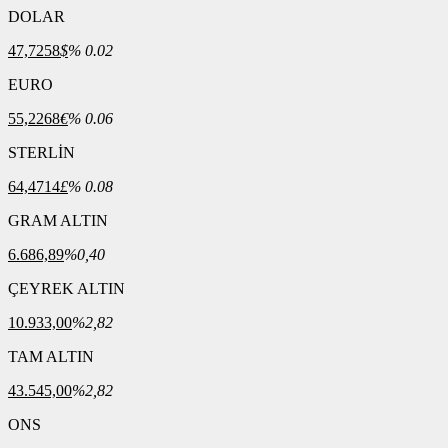
DOLAR
47,7258
$
% 0.02
EURO
55,2268
€
% 0.06
STERLİN
64,4714
£
% 0.08
GRAM ALTIN
6.686,89
%0,40
ÇEYREK ALTIN
10.933,00
%2,82
TAM ALTIN
43.545,00
%2,82
ONS