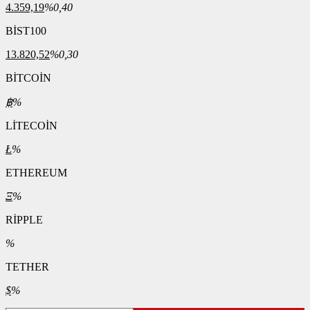
4.359,19
%0,40
BİST100
13.820,52
%0,30
BİTCOİN
฿
%
LİTECOİN
Ł
%
ETHEREUM
Ξ
%
RİPPLE
%
TETHER
$
%