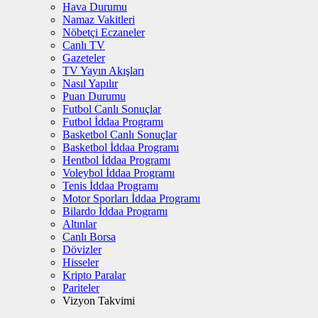
Hava Durumu
Namaz Vakitleri
Nöbetçi Eczaneler
Canlı TV
Gazeteler
TV Yayın Akışları
Nasıl Yapılır
Puan Durumu
Futbol Canlı Sonuçlar
Futbol İddaa Programı
Basketbol Canlı Sonuçlar
Basketbol İddaa Programı
Hentbol İddaa Programı
Voleybol İddaa Programı
Tenis İddaa Programı
Motor Sporları İddaa Programı
Bilardo İddaa Programı
Altınlar
Canlı Borsa
Dövizler
Hisseler
Kripto Paralar
Pariteler
Vizyon Takvimi