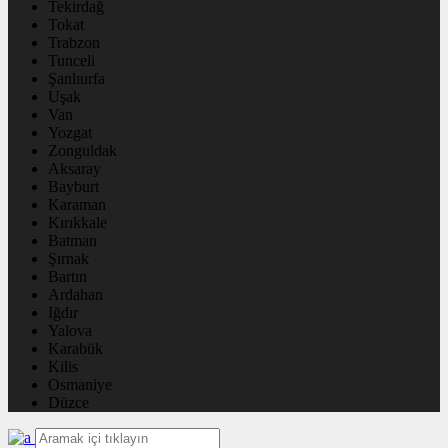
Tekirdağ
Tokat
Trabzon
Tunceli
Şanlıurfa
Uşak
Van
Yozgat
Zonguldak
Aksaray
Bayburt
Karaman
Kırıkkale
Batman
Şırnak
Bartın
Ardahan
Iğdır
Yalova
Karabük
Kilis
Osmaniye
Düzce