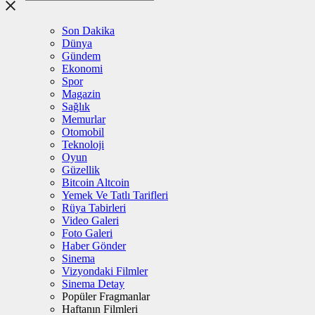
Son Dakika
Dünya
Gündem
Ekonomi
Spor
Magazin
Sağlık
Memurlar
Otomobil
Teknoloji
Oyun
Güzellik
Bitcoin Altcoin
Yemek Ve Tatlı Tarifleri
Rüya Tabirleri
Video Galeri
Foto Galeri
Haber Gönder
Sinema
Vizyondaki Filmler
Sinema Detay
Popüler Fragmanlar
Haftanın Filmleri