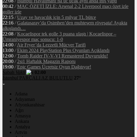
22:08
/
İstanbul Havalimanı’na üç uçak aynı anda iniş yaptı
00:42
/
MAÇ ÖZETİ İZLE: Arsenal 2-2 Liverpool maçı özet izle
goller izle
22:15
/
Uzay ve havacılık için 5 milyar TL bütçe
22:16
/
Galatasaray’da Osimhen’den muhteşem röveşata! Ayakta
alkışlandı…
22:08
/
Kocaelispor tek golle 3 puana ulaştı | Kocaelispor –
Ümraniyespor maç sonucu: 1-0
14:00
/
Air Fryer’da Lezzetli Mücver Tarifi
13:00
/
Ekim 2024 PlayStation Plus Oyunları Açıklandı
12:00
/
Tomb Raider IV-V-VI Remastered Duyuruldu!
20:00
/
2si1 Haftalık Magazin Raporu
19:00
/
Epic Games Ücretsiz Oyun Dağıtıyor!
Sabah
Vakti
02:00
İstanbul
PARÇALI AZ BULUTLU
27°
Adana
Adıyaman
Afyonkarahisar
Ağrı
Amasya
Ankara
Antalya
Artvin