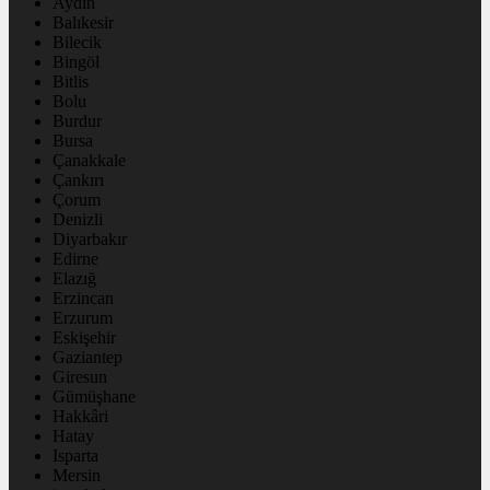
Aydın
Balıkesir
Bilecik
Bingöl
Bitlis
Bolu
Burdur
Bursa
Çanakkale
Çankırı
Çorum
Denizli
Diyarbakır
Edirne
Elazığ
Erzincan
Erzurum
Eskişehir
Gaziantep
Giresun
Gümüşhane
Hakkâri
Hatay
Isparta
Mersin