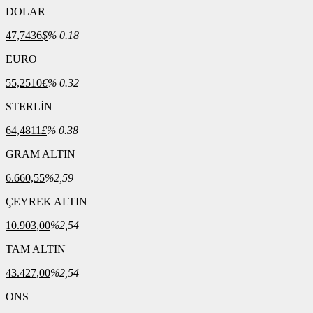
DOLAR
47,7436
$
% 0.18
EURO
55,2510
€
% 0.32
STERLİN
64,4811
£
% 0.38
GRAM ALTIN
6.660,55
%2,59
ÇEYREK ALTIN
10.903,00
%2,54
TAM ALTIN
43.427,00
%2,54
ONS