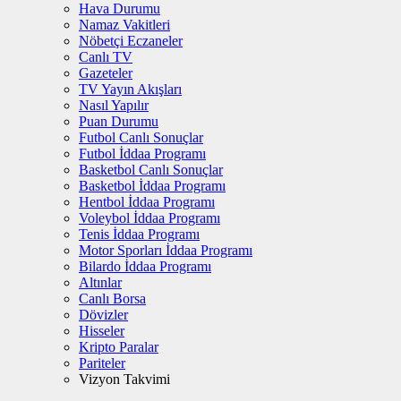
Hava Durumu
Namaz Vakitleri
Nöbetçi Eczaneler
Canlı TV
Gazeteler
TV Yayın Akışları
Nasıl Yapılır
Puan Durumu
Futbol Canlı Sonuçlar
Futbol İddaa Programı
Basketbol Canlı Sonuçlar
Basketbol İddaa Programı
Hentbol İddaa Programı
Voleybol İddaa Programı
Tenis İddaa Programı
Motor Sporları İddaa Programı
Bilardo İddaa Programı
Altınlar
Canlı Borsa
Dövizler
Hisseler
Kripto Paralar
Pariteler
Vizyon Takvimi