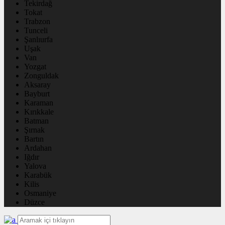
Tekirdağ
Tokat
Trabzon
Tunceli
Şanlıurfa
Uşak
Van
Yozgat
Zonguldak
Aksaray
Bayburt
Karaman
Kırıkkale
Batman
Şırnak
Bartın
Ardahan
Iğdır
Yalova
Karabük
Kilis
Osmaniye
Düzce