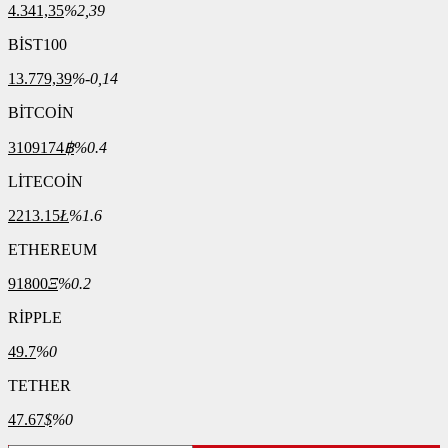
4.341,35
%2,39
BİST100
13.779,39
%-0,14
BİTCOİN
3109174
฿
%0.4
LİTECOİN
2213.15
Ł
%1.6
ETHEREUM
91800
Ξ
%0.2
RİPPLE
49.7
%0
TETHER
47.67
$
%0