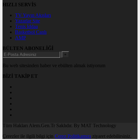
HIZLI SERVİS
TV Yayın Akışları
Yazarlar Site
Tenis İddaa
Basketbol Canlı
AMP
BÜLTEN ABONELİĞİ
+
Bu web sitesinden haber ve ebülten almak istiyorum
BİZİ TAKİP ET
Tüm Hakları Alem.Gen.Tr Saklıdır. By MAT Technology
Çerezler ile ilgili bilgi için
Çerez Politikamızı
ziyaret edebilirsiniz.