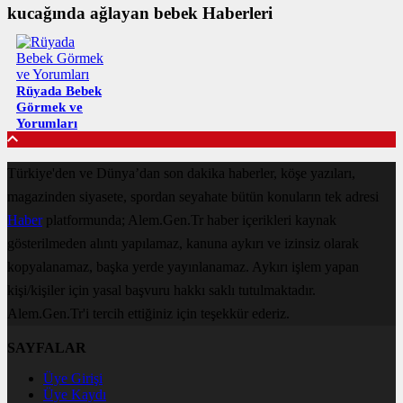
kucağında ağlayan bebek Haberleri
Rüyada Bebek
Görmek ve
Yorumları
Türkiye'den ve Dünya’dan son dakika haberler, köşe yazıları,
magazinden siyasete, spordan seyahate bütün konuların tek adresi
Haber
platformunda; Alem.Gen.Tr haber içerikleri kaynak
gösterilmeden alıntı yapılamaz, kanuna aykırı ve izinsiz olarak
kopyalanamaz, başka yerde yayınlanamaz. Aykırı işlem yapan
kişi/kişiler için yasal başvuru hakkı saklı tutulmaktadır.
Alem.Gen.Tr'i tercih ettiğiniz için teşekkür ederiz.
SAYFALAR
Üye Girişi
Üye Kaydı