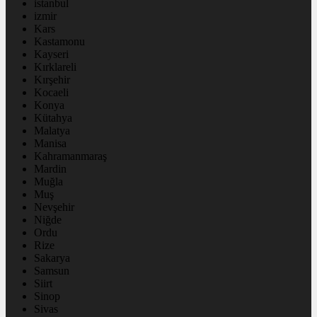
istanbul
izmir
Kars
Kastamonu
Kayseri
Kırklareli
Kırşehir
Kocaeli
Konya
Kütahya
Malatya
Manisa
Kahramanmaraş
Mardin
Muğla
Muş
Nevşehir
Niğde
Ordu
Rize
Sakarya
Samsun
Siirt
Sinop
Sivas