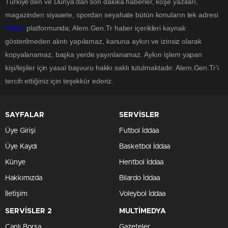
Türkiye'den ve Dünya’dan son dakika haberler, köşe yazıları,
magazinden siyasete, spordan seyahate bütün konuların tek adresi
Haber
platformunda; Alem.Gen.Tr haber içerikleri kaynak
gösterilmeden alıntı yapılamaz, kanuna aykırı ve izinsiz olarak
kopyalanamaz, başka yerde yayınlanamaz. Aykırı işlem yapan
kişi/kişiler için yasal başvuru hakkı saklı tutulmaktadır. Alem.Gen.Tr'i
tercih ettiğiniz için teşekkür ederiz.
SAYFALAR
SERVİSLER
Üye Girişi
Futbol İddaa
Üye Kaydı
Basketbol İddaa
Künye
Hentbol İddaa
Hakkımızda
Bilardo İddaa
İletişim
Voleybol İddaa
SERVİSLER 2
MULTİMEDYA
Canlı Borsa
Gazeteler