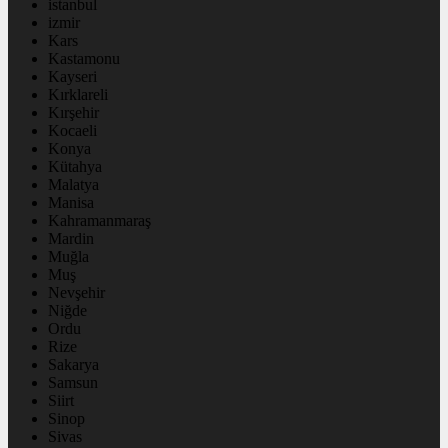
istanbul
izmir
Kars
Kastamonu
Kayseri
Kırklareli
Kırşehir
Kocaeli
Konya
Kütahya
Malatya
Manisa
Kahramanmaraş
Mardin
Muğla
Muş
Nevşehir
Niğde
Ordu
Rize
Sakarya
Samsun
Siirt
Sinop
Sivas