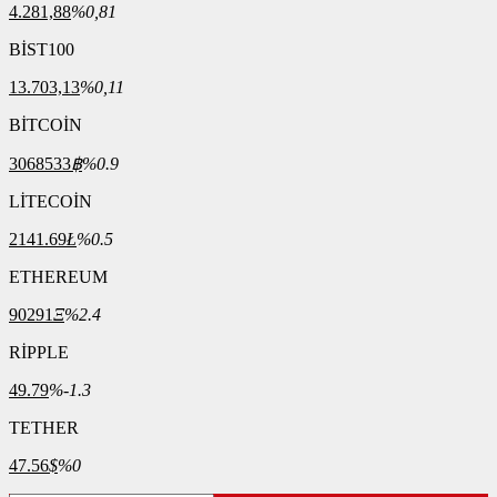
4.281,88
%0,81
BİST100
13.703,13
%0,11
BİTCOİN
3068533
฿
%0.9
LİTECOİN
2141.69
Ł
%0.5
ETHEREUM
90291
Ξ
%2.4
RİPPLE
49.79
%-1.3
TETHER
47.56
$
%0