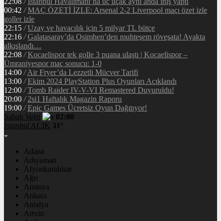
22:08
/
İstanbul Havalimanı’na üç uçak aynı anda iniş yaptı
00:42
/
MAÇ ÖZETİ İZLE: Arsenal 2-2 Liverpool maçı özet izle
goller izle
22:15
/
Uzay ve havacılık için 5 milyar TL bütçe
22:16
/
Galatasaray’da Osimhen’den muhteşem röveşata! Ayakta
alkışlandı…
22:08
/
Kocaelispor tek golle 3 puana ulaştı | Kocaelispor –
Ümraniyespor maç sonucu: 1-0
14:00
/
Air Fryer’da Lezzetli Mücver Tarifi
13:00
/
Ekim 2024 PlayStation Plus Oyunları Açıklandı
12:00
/
Tomb Raider IV-V-VI Remastered Duyuruldu!
20:00
/
2si1 Haftalık Magazin Raporu
19:00
/
Epic Games Ücretsiz Oyun Dağıtıyor!
Sabah
Vakti
02:00
İstanbul
AÇIK
31°
Adana
Adıyaman
Afyonkarahisar
Ağrı
Amasya
Ankara
Antalya
Artvin