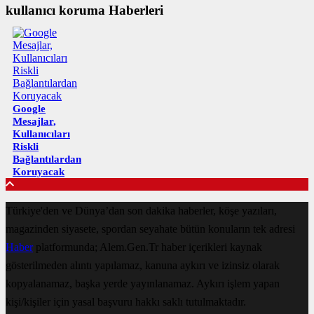
kullanıcı koruma Haberleri
Google
Mesajlar,
Kullanıcıları
Riskli
Bağlantılardan
Koruyacak
Türkiye'den ve Dünya’dan son dakika haberler, köşe yazıları,
magazinden siyasete, spordan seyahate bütün konuların tek adresi
Haber
platformunda; Alem.Gen.Tr haber içerikleri kaynak
gösterilmeden alıntı yapılamaz, kanuna aykırı ve izinsiz olarak
kopyalanamaz, başka yerde yayınlanamaz. Aykırı işlem yapan
kişi/kişiler için yasal başvuru hakkı saklı tutulmaktadır.