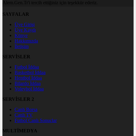
Alem.Gen.Tr'i tercih ettiğiniz için teşekkür ederiz.
SAYFALAR
Üye Girişi
Üye Kaydı
Künye
Hakkımızda
İletişim
SERVİSLER
Futbol İddaa
Basketbol İddaa
Hentbol İddaa
Bilardo İddaa
Voleybol İddaa
SERVİSLER 2
Canlı Borsa
Canlı TV
Futbol Canlı Sonuçlar
MULTİMEDYA