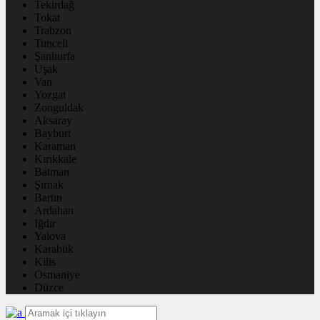
Tekirdağ
Tokat
Trabzon
Tunceli
Şanlıurfa
Uşak
Van
Yozgat
Zonguldak
Aksaray
Bayburt
Karaman
Kırıkkale
Batman
Şırnak
Bartın
Ardahan
Iğdır
Yalova
Karabük
Kilis
Osmaniye
Düzce