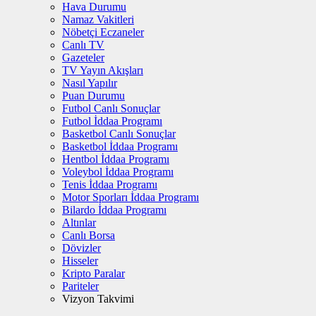
Hava Durumu
Namaz Vakitleri
Nöbetçi Eczaneler
Canlı TV
Gazeteler
TV Yayın Akışları
Nasıl Yapılır
Puan Durumu
Futbol Canlı Sonuçlar
Futbol İddaa Programı
Basketbol Canlı Sonuçlar
Basketbol İddaa Programı
Hentbol İddaa Programı
Voleybol İddaa Programı
Tenis İddaa Programı
Motor Sporları İddaa Programı
Bilardo İddaa Programı
Altınlar
Canlı Borsa
Dövizler
Hisseler
Kripto Paralar
Pariteler
Vizyon Takvimi