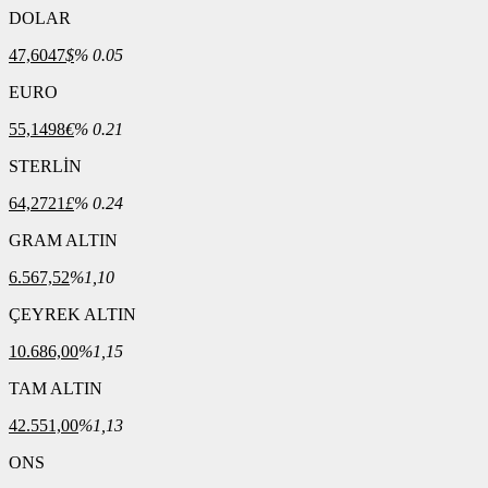
DOLAR
47,6047
$
% 0.05
EURO
55,1498
€
% 0.21
STERLİN
64,2721
£
% 0.24
GRAM ALTIN
6.567,52
%1,10
ÇEYREK ALTIN
10.686,00
%1,15
TAM ALTIN
42.551,00
%1,13
ONS