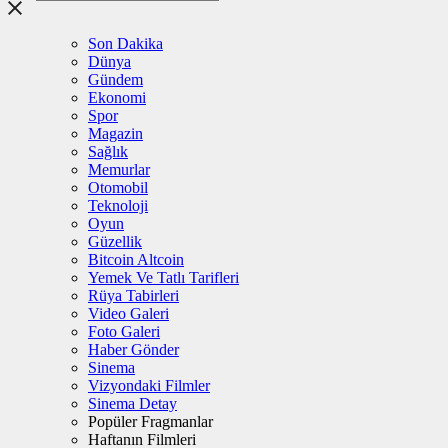
Son Dakika
Dünya
Gündem
Ekonomi
Spor
Magazin
Sağlık
Memurlar
Otomobil
Teknoloji
Oyun
Güzellik
Bitcoin Altcoin
Yemek Ve Tatlı Tarifleri
Rüya Tabirleri
Video Galeri
Foto Galeri
Haber Gönder
Sinema
Vizyondaki Filmler
Sinema Detay
Popüler Fragmanlar
Haftanın Filmleri