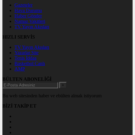
Gazeteler
Hava Durumu
Haber Gönder
Namaz Vakitleri
TV Yayın Akışları
HIZLI SERVİS
TV Yayın Akışları
Yazarlar Site
Tenis İddaa
Basketbol Canlı
AMP
BÜLTEN ABONELİĞİ
+
Bu web sitesinden haber ve ebülten almak istiyorum
BİZİ TAKİP ET