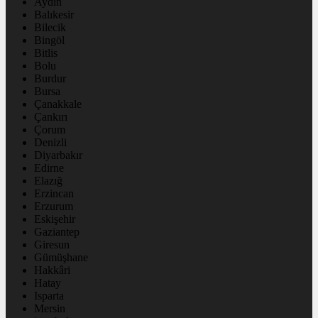
Aydın
Balıkesir
Bilecik
Bingöl
Bitlis
Bolu
Burdur
Bursa
Çanakkale
Çankırı
Çorum
Denizli
Diyarbakır
Edirne
Elazığ
Erzincan
Erzurum
Eskişehir
Gaziantep
Giresun
Gümüşhane
Hakkâri
Hatay
Isparta
Mersin