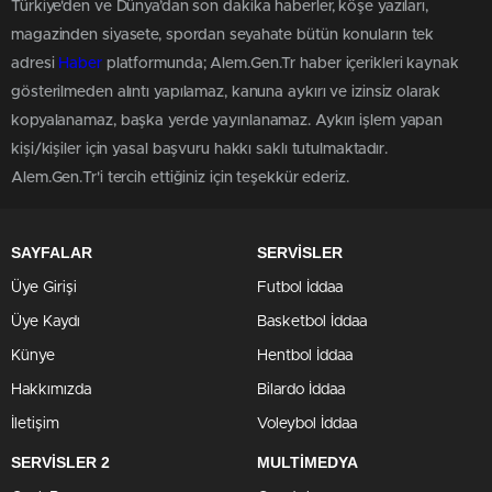
Türkiye'den ve Dünya’dan son dakika haberler, köşe yazıları,
magazinden siyasete, spordan seyahate bütün konuların tek
adresi
Haber
platformunda; Alem.Gen.Tr haber içerikleri kaynak
gösterilmeden alıntı yapılamaz, kanuna aykırı ve izinsiz olarak
kopyalanamaz, başka yerde yayınlanamaz. Aykırı işlem yapan
kişi/kişiler için yasal başvuru hakkı saklı tutulmaktadır.
Alem.Gen.Tr'i tercih ettiğiniz için teşekkür ederiz.
SAYFALAR
SERVİSLER
Üye Girişi
Futbol İddaa
Üye Kaydı
Basketbol İddaa
Künye
Hentbol İddaa
Hakkımızda
Bilardo İddaa
İletişim
Voleybol İddaa
SERVİSLER 2
MULTİMEDYA