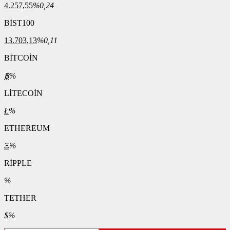
4.257,55
%0,24
BİST100
13.703,13
%0,11
BİTCOİN
฿
%
LİTECOİN
Ł
%
ETHEREUM
Ξ
%
RİPPLE
%
TETHER
$
%