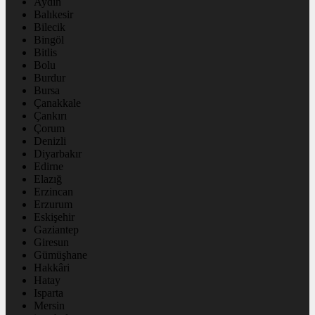
Aydın
Balıkesir
Bilecik
Bingöl
Bitlis
Bolu
Burdur
Bursa
Çanakkale
Çankırı
Çorum
Denizli
Diyarbakır
Edirne
Elazığ
Erzincan
Erzurum
Eskişehir
Gaziantep
Giresun
Gümüşhane
Hakkâri
Hatay
Isparta
Mersin