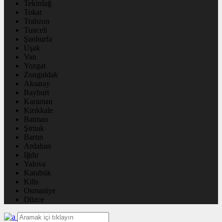
Tekirdağ
Tokat
Trabzon
Tunceli
Şanlıurfa
Uşak
Van
Yozgat
Zonguldak
Aksaray
Bayburt
Karaman
Kırıkkale
Batman
Şırnak
Bartın
Ardahan
Iğdır
Yalova
Karabük
Kilis
Osmaniye
Düzce