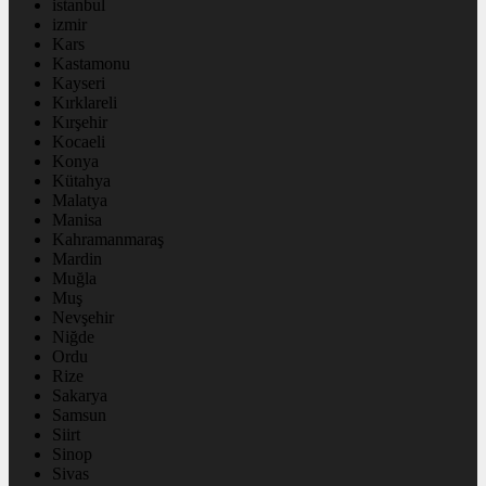
istanbul
izmir
Kars
Kastamonu
Kayseri
Kırklareli
Kırşehir
Kocaeli
Konya
Kütahya
Malatya
Manisa
Kahramanmaraş
Mardin
Muğla
Muş
Nevşehir
Niğde
Ordu
Rize
Sakarya
Samsun
Siirt
Sinop
Sivas