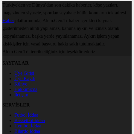
Türkiye'den ve Dünya’dan son dakika haberler, köşe yazıları,
magazinden siyasete, spordan seyahate bütün konuların tek adresi
Haber
platformunda; Alem.Gen.Tr haber içerikleri kaynak
gösterilmeden alıntı yapılamaz, kanuna aykırı ve izinsiz olarak
kopyalanamaz, başka yerde yayınlanamaz. Aykırı işlem yapan
kişi/kişiler için yasal başvuru hakkı saklı tutulmaktadır.
Alem.Gen.Tr'i tercih ettiğiniz için teşekkür ederiz.
SAYFALAR
Üye Girişi
Üye Kaydı
Künye
Hakkımızda
İletişim
SERVİSLER
Futbol İddaa
Basketbol İddaa
Hentbol İddaa
Bilardo İddaa