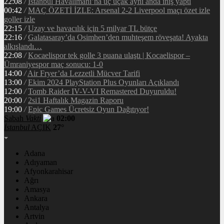
22:08
/
İstanbul Havalimanı’na üç uçak aynı anda iniş yaptı
00:42
/
MAÇ ÖZETİ İZLE: Arsenal 2-2 Liverpool maçı özet izle
goller izle
22:15
/
Uzay ve havacılık için 5 milyar TL bütçe
22:16
/
Galatasaray’da Osimhen’den muhteşem röveşata! Ayakta
alkışlandı…
22:08
/
Kocaelispor tek golle 3 puana ulaştı | Kocaelispor –
Ümraniyespor maç sonucu: 1-0
14:00
/
Air Fryer’da Lezzetli Mücver Tarifi
13:00
/
Ekim 2024 PlayStation Plus Oyunları Açıklandı
12:00
/
Tomb Raider IV-V-VI Remastered Duyuruldu!
20:00
/
2si1 Haftalık Magazin Raporu
19:00
/
Epic Games Ücretsiz Oyun Dağıtıyor!
Sabah
Vakti
02:00
İstanbul
AÇIK
27°
Adana
Adıyaman
Afyonkarahisar
Ağrı
Amasya
Ankara
Antalya
Artvin