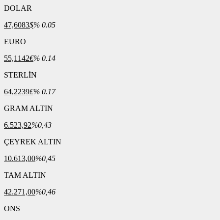
DOLAR
47,6083
$
% 0.05
EURO
55,1142
€
% 0.14
STERLİN
64,2239
£
% 0.17
GRAM ALTIN
6.523,92
%0,43
ÇEYREK ALTIN
10.613,00
%0,45
TAM ALTIN
42.271,00
%0,46
ONS