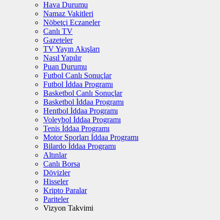
Hava Durumu
Namaz Vakitleri
Nöbetçi Eczaneler
Canlı TV
Gazeteler
TV Yayın Akışları
Nasıl Yapılır
Puan Durumu
Futbol Canlı Sonuçlar
Futbol İddaa Programı
Basketbol Canlı Sonuçlar
Basketbol İddaa Programı
Hentbol İddaa Programı
Voleybol İddaa Programı
Tenis İddaa Programı
Motor Sporları İddaa Programı
Bilardo İddaa Programı
Altınlar
Canlı Borsa
Dövizler
Hisseler
Kripto Paralar
Pariteler
Vizyon Takvimi