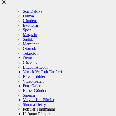
Son Dakika
Dünya
Gündem
Ekonomi
Spor
Magazin
Sağlık
Memurlar
Otomobil
Teknoloji
Oyun
Güzellik
Bitcoin Altcoin
Yemek Ve Tatlı Tarifleri
Rüya Tabirleri
Video Galeri
Foto Galeri
Haber Gönder
Sinema
Vizyondaki Filmler
Sinema Detay
Popüler Fragmanlar
Haftanın Filmleri