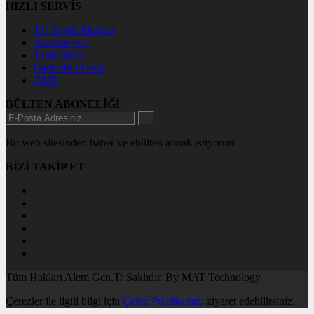
HIZLI SERVİS
TV Yayın Akışları
Yazarlar Site
Tenis İddaa
Basketbol Canlı
AMP
BÜLTEN ABONELİĞİ
+
Bu web sitesinden haber ve ebülten almak istiyorum
BİZİ TAKİP ET
Tüm Hakları Alem.Gen.Tr Saklıdır. By MAT Technology
Çerezler ile ilgili bilgi için
Çerez Politikamızı
ziyaret edebilirsiniz.