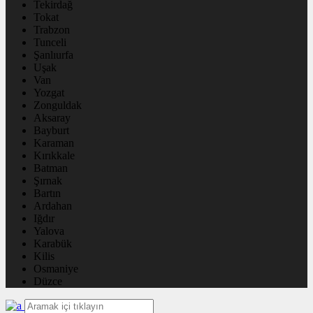
Tekirdağ
Tokat
Trabzon
Tunceli
Şanlıurfa
Uşak
Van
Yozgat
Zonguldak
Aksaray
Bayburt
Karaman
Kırıkkale
Batman
Şırnak
Bartın
Ardahan
Iğdır
Yalova
Karabük
Kilis
Osmaniye
Düzce