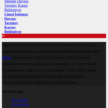
Cinsel İstismar
Davası:
Yargıtay
Kararı
Bekleniyor
Türkiye'den ve Dünya’dan son dakika haberler, köşe yazıları,
magazinden siyasete, spordan seyahate bütün konuların tek adresi
Haber
platformunda; Alem.Gen.Tr haber içerikleri kaynak
gösterilmeden alıntı yapılamaz, kanuna aykırı ve izinsiz olarak
kopyalanamaz, başka yerde yayınlanamaz. Aykırı işlem yapan
kişi/kişiler için yasal başvuru hakkı saklı tutulmaktadır.
Alem.Gen.Tr'i tercih ettiğiniz için teşekkür ederiz.
SAYFALAR
Üye Girişi
Üye Kaydı