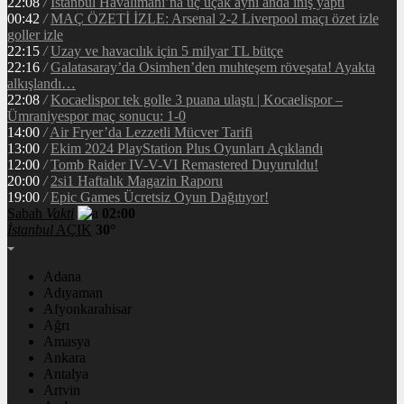
22:08
/
İstanbul Havalimanı’na üç uçak aynı anda iniş yaptı
00:42
/
MAÇ ÖZETİ İZLE: Arsenal 2-2 Liverpool maçı özet izle
goller izle
22:15
/
Uzay ve havacılık için 5 milyar TL bütçe
22:16
/
Galatasaray’da Osimhen’den muhteşem röveşata! Ayakta
alkışlandı…
22:08
/
Kocaelispor tek golle 3 puana ulaştı | Kocaelispor –
Ümraniyespor maç sonucu: 1-0
14:00
/
Air Fryer’da Lezzetli Mücver Tarifi
13:00
/
Ekim 2024 PlayStation Plus Oyunları Açıklandı
12:00
/
Tomb Raider IV-V-VI Remastered Duyuruldu!
20:00
/
2si1 Haftalık Magazin Raporu
19:00
/
Epic Games Ücretsiz Oyun Dağıtıyor!
Sabah
Vakti
02:00
İstanbul
AÇIK
30°
Adana
Adıyaman
Afyonkarahisar
Ağrı
Amasya
Ankara
Antalya
Artvin