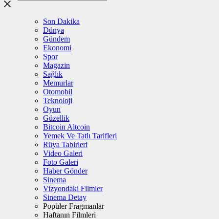
Son Dakika
Dünya
Gündem
Ekonomi
Spor
Magazin
Sağlık
Memurlar
Otomobil
Teknoloji
Oyun
Güzellik
Bitcoin Altcoin
Yemek Ve Tatlı Tarifleri
Rüya Tabirleri
Video Galeri
Foto Galeri
Haber Gönder
Sinema
Vizyondaki Filmler
Sinema Detay
Popüler Fragmanlar
Haftanın Filmleri