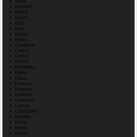
Aydın
Balıkesir
Bilecik
Bingöl
Bitlis
Bolu
Burdur
Bursa
Çanakkale
Çankırı
Çorum
Denizli
Diyarbakır
Edirne
Elazığ
Erzincan
Erzurum
Eskişehir
Gaziantep
Giresun
Gümüşhane
Hakkâri
Hatay
Isparta
Mersin