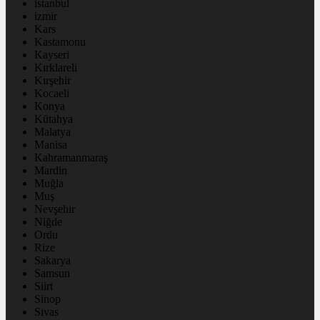
istanbul
izmir
Kars
Kastamonu
Kayseri
Kırklareli
Kırşehir
Kocaeli
Konya
Kütahya
Malatya
Manisa
Kahramanmaraş
Mardin
Muğla
Muş
Nevşehir
Niğde
Ordu
Rize
Sakarya
Samsun
Siirt
Sinop
Sivas