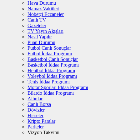
Hava Durumu
Namaz Vakitleri
Nöbetçi Eczaneler
Canlı TV
Gazeteler
TV Yayın Akışları
Nasıl Yapılır
Puan Durumu
Futbol Canlı Sonuçlar
Futbol İddaa Programı
Basketbol Canlı Sonuçlar
Basketbol İddaa Programı
Hentbol İddaa Programı
Voleybol İddaa Programı
Tenis İddaa Programı
Motor Sporları İddaa Programı
Bilardo İddaa Programı
Altınlar
Canlı Borsa
Dövizler
Hisseler
Kripto Paralar
Pariteler
Vizyon Takvimi