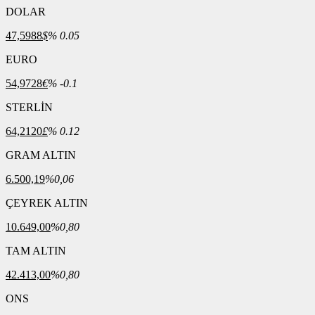
DOLAR
47,5988
$
% 0.05
EURO
54,9728
€
% -0.1
STERLİN
64,2120
£
% 0.12
GRAM ALTIN
6.500,19
%0,06
ÇEYREK ALTIN
10.649,00
%0,80
TAM ALTIN
42.413,00
%0,80
ONS