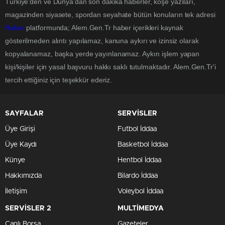
Türkiye'den ve Dünya’dan son dakika haberler, köşe yazıları,
magazinden siyasete, spordan seyahate bütün konuların tek adresi
Haber
platformunda; Alem.Gen.Tr haber içerikleri kaynak
gösterilmeden alıntı yapılamaz, kanuna aykırı ve izinsiz olarak
kopyalanamaz, başka yerde yayınlanamaz. Aykırı işlem yapan
kişi/kişiler için yasal başvuru hakkı saklı tutulmaktadır. Alem.Gen.Tr'i
tercih ettiğiniz için teşekkür ederiz.
SAYFALAR
SERVİSLER
Üye Girişi
Futbol İddaa
Üye Kaydı
Basketbol İddaa
Künye
Hentbol İddaa
Hakkımızda
Bilardo İddaa
İletişim
Voleybol İddaa
SERVİSLER 2
MULTİMEDYA
Canlı Borsa
Gazeteler