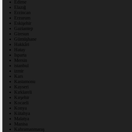
Edirne
Elazığ
Erzincan
Erzurum
Eskişehir
Gaziantep
Giresun
Gümüşhane
Hakkâri
Hatay
Isparta
Mersin
istanbul
izmir
Kars
Kastamonu
Kayseri
Kırklareli
Kırşehir
Kocaeli
Konya
Kütahya
Malatya
Manisa
Kahramanmaraş