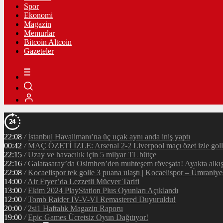
Spor
Ekonomi
Magazin
Memurlar
Bitcoin Altcoin
Gazeteler
22:08
/
İstanbul Havalimanı’na üç uçak aynı anda iniş yaptı
00:42
/
MAÇ ÖZETİ İZLE: Arsenal 2-2 Liverpool maçı özet izle golle
22:15
/
Uzay ve havacılık için 5 milyar TL bütçe
22:16
/
Galatasaray’da Osimhen’den muhteşem röveşata! Ayakta alkı
22:08
/
Kocaelispor tek golle 3 puana ulaştı | Kocaelispor – Ümraniy
14:00
/
Air Fryer’da Lezzetli Mücver Tarifi
13:00
/
Ekim 2024 PlayStation Plus Oyunları Açıklandı
12:00
/
Tomb Raider IV-V-VI Remastered Duyuruldu!
20:00
/
2si1 Haftalık Magazin Raporu
19:00
/
Epic Games Ücretsiz Oyun Dağıtıyor!