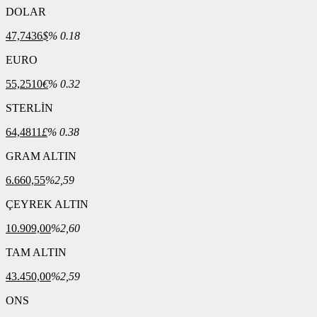
DOLAR
47,7436
$
% 0.18
EURO
55,2510
€
% 0.32
STERLİN
64,4811
£
% 0.38
GRAM ALTIN
6.660,55
%2,59
ÇEYREK ALTIN
10.909,00
%2,60
TAM ALTIN
43.450,00
%2,59
ONS