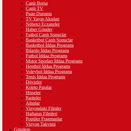
Canlı Borsa
Canlı TV
Puan Durumu
TV Yayın Akışları
Nöbetçi Eczaneler
Haber Gönder
Futbol Canlı Sonuçlar
Basketbol Canlı Sonuçlar
Basketbol İddaa Programı
Bilardo İddaa Programı
Futbol İddaa Programı
Motor Sporları İddaa Programı
Hentbol İddaa Programı
Voleybol İddaa Programı
Tenis İddaa Programı
Dövizler
Kripto Paralar
Hisseler
Pariteler
Altınlar
Vizyondaki Filmler
Haftanın Filmleri
Popüler Fragmanlar
Vizyon Takvimi
Gündem