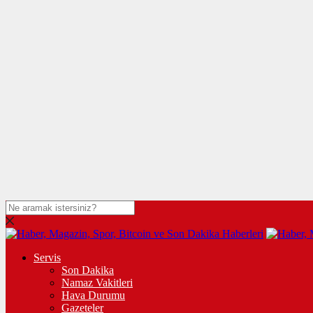
Servis
Son Dakika
Namaz Vakitleri
Hava Durumu
Gazeteler