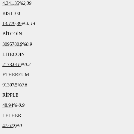
4.341,35
%2,39
BİST100
13.779,39
%-0,14
BİTCOİN
3095780
฿
%0.9
LİTECOİN
2173.01
Ł
%0.2
ETHEREUM
91307
Ξ
%0.6
RİPPLE
48.94
%-0.9
TETHER
47.67
$
%0