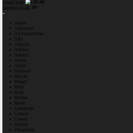
Sabah
Vakti
02:00
İstanbul
AÇIK
30°
Adana
Adıyaman
Afyonkarahisar
Ağrı
Amasya
Ankara
Antalya
Artvin
Aydın
Balıkesir
Bilecik
Bingöl
Bitlis
Bolu
Burdur
Bursa
Çanakkale
Çankırı
Çorum
Denizli
Diyarbakır