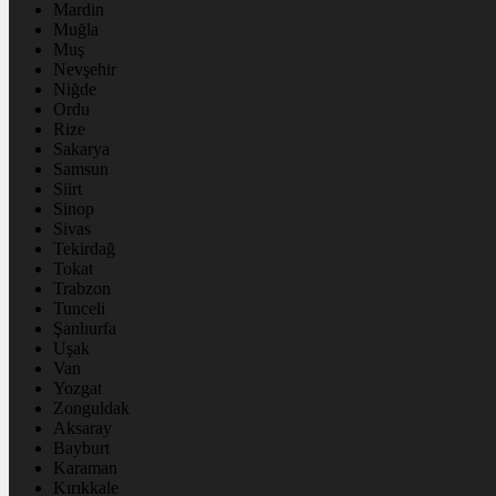
Mardin
Muğla
Muş
Nevşehir
Niğde
Ordu
Rize
Sakarya
Samsun
Siirt
Sinop
Sivas
Tekirdağ
Tokat
Trabzon
Tunceli
Şanlıurfa
Uşak
Van
Yozgat
Zonguldak
Aksaray
Bayburt
Karaman
Kırıkkale