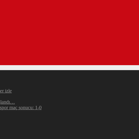
r izle
şlandı…
espor maç sonucu: 1-0