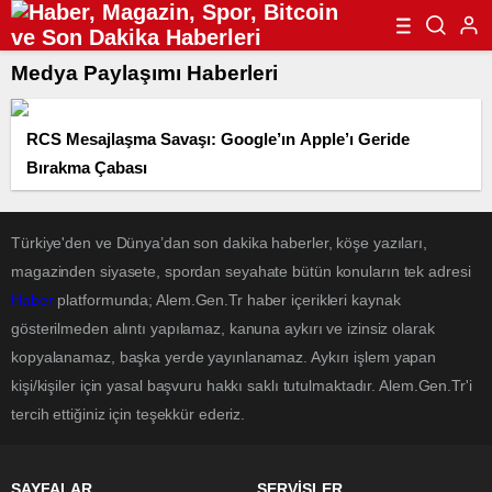
Medya Paylaşımı Haberleri
RCS Mesajlaşma Savaşı: Google’ın Apple’ı Geride
Bırakma Çabası
Türkiye'den ve Dünya’dan son dakika haberler, köşe yazıları,
magazinden siyasete, spordan seyahate bütün konuların tek adresi
Haber
platformunda; Alem.Gen.Tr haber içerikleri kaynak
gösterilmeden alıntı yapılamaz, kanuna aykırı ve izinsiz olarak
kopyalanamaz, başka yerde yayınlanamaz. Aykırı işlem yapan
kişi/kişiler için yasal başvuru hakkı saklı tutulmaktadır. Alem.Gen.Tr'i
tercih ettiğiniz için teşekkür ederiz.
SAYFALAR
SERVİSLER