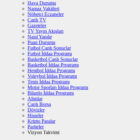
Hava Durumu
Namaz Vakitleri
Nöbetçi Eczaneler
Canlı TV
Gazeteler
TV Yayın Akışları
Nasıl Yapılır
Puan Durumu
Futbol Canlı Sonuçlar
Futbol İddaa Programı
Basketbol Canlı Sonuçlar
Basketbol İddaa Programı
Hentbol İddaa Programı
Voleybol İddaa Programı
Tenis İddaa Programı
Motor Sporları İddaa Programı
Bilardo İddaa Programı
Altınlar
Canlı Borsa
Dövizler
Hisseler
Kripto Paralar
Pariteler
Vizyon Takvimi