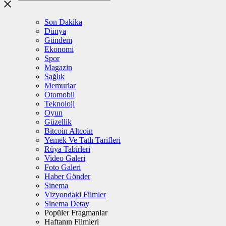
Son Dakika
Dünya
Gündem
Ekonomi
Spor
Magazin
Sağlık
Memurlar
Otomobil
Teknoloji
Oyun
Güzellik
Bitcoin Altcoin
Yemek Ve Tatlı Tarifleri
Rüya Tabirleri
Video Galeri
Foto Galeri
Haber Gönder
Sinema
Vizyondaki Filmler
Sinema Detay
Popüler Fragmanlar
Haftanın Filmleri