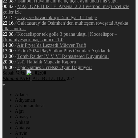
22:08
/
İstanbul Havalimanı’na üç uçak aynı anda iniş yaptı
00:42
/
MAÇ ÖZETİ İZLE: Arsenal 2-2 Liverpool maçı özet izle
goller izle
22:15
/
Uzay ve havacılık için 5 milyar TL bütçe
22:16
/
Galatasaray’da Osimhen’den muhteşem röveşata! Ayakta
alkışlandı…
22:08
/
Kocaelispor tek golle 3 puana ulaştı | Kocaelispor –
Ümraniyespor maç sonucu: 1-0
14:00
/
Air Fryer’da Lezzetli Mücver Tarifi
13:00
/
Ekim 2024 PlayStation Plus Oyunları Açıklandı
12:00
/
Tomb Raider IV-V-VI Remastered Duyuruldu!
20:00
/
2si1 Haftalık Magazin Raporu
19:00
/
Epic Games Ücretsiz Oyun Dağıtıyor!
Sabah
Vakti
02:00
İstanbul
PARÇALI BULUTLU
25°
Adana
Adıyaman
Afyonkarahisar
Ağrı
Amasya
Ankara
Antalya
Artvin