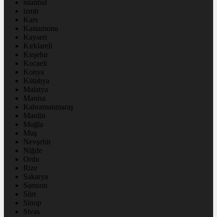
istanbul
izmir
Kars
Kastamonu
Kayseri
Kırklareli
Kırşehir
Kocaeli
Konya
Kütahya
Malatya
Manisa
Kahramanmaraş
Mardin
Muğla
Muş
Nevşehir
Niğde
Ordu
Rize
Sakarya
Samsun
Siirt
Sinop
Sivas