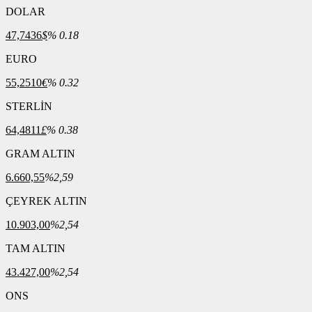
DOLAR
47,7436
$
% 0.18
EURO
55,2510
€
% 0.32
STERLİN
64,4811
£
% 0.38
GRAM ALTIN
6.660,55
%2,59
ÇEYREK ALTIN
10.903,00
%2,54
TAM ALTIN
43.427,00
%2,54
ONS