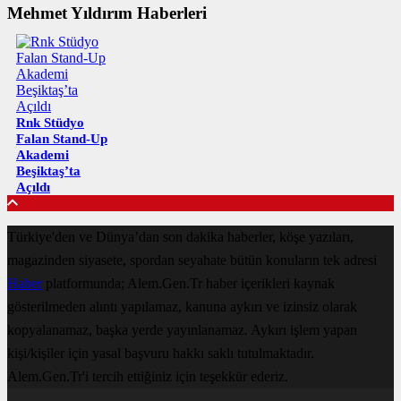
Mehmet Yıldırım Haberleri
Rnk Stüdyo
Falan Stand-Up
Akademi
Beşiktaş’ta
Açıldı
Türkiye'den ve Dünya’dan son dakika haberler, köşe yazıları,
magazinden siyasete, spordan seyahate bütün konuların tek adresi
Haber
platformunda; Alem.Gen.Tr haber içerikleri kaynak
gösterilmeden alıntı yapılamaz, kanuna aykırı ve izinsiz olarak
kopyalanamaz, başka yerde yayınlanamaz. Aykırı işlem yapan
kişi/kişiler için yasal başvuru hakkı saklı tutulmaktadır.
Alem.Gen.Tr'i tercih ettiğiniz için teşekkür ederiz.