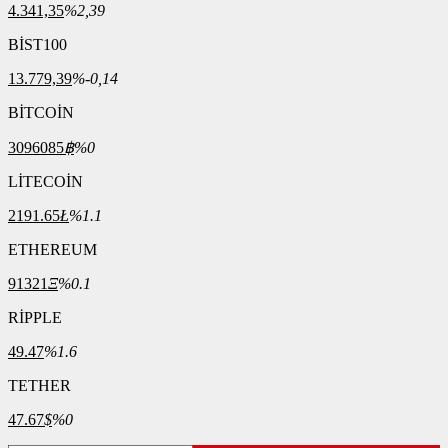
4.341,35
%2,39
BİST100
13.779,39
%-0,14
BİTCOİN
3096085
฿
%0
LİTECOİN
2191.65
Ł
%1.1
ETHEREUM
91321
Ξ
%0.1
RİPPLE
49.47
%1.6
TETHER
47.67
$
%0