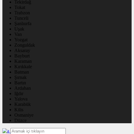
Tekirdağ
Tokat
Trabzon
Tunceli
Şanlıurfa
Uşak
Van
Yozgat
Zonguldak
Aksaray
Bayburt
Karaman
Kırıkkale
Batman
Şırnak
Bartın
Ardahan
Iğdır
Yalova
Karabük
Kilis
Osmaniye
Düzce