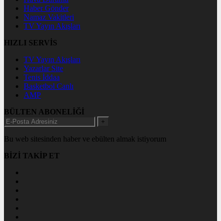
Haber Gönder
Namaz Vakitleri
TV Yayın Akışları
HIZLI SERVİS
TV Yayın Akışları
Yazarlar Site
Tenis İddaa
Basketbol Canlı
AMP
BÜLTEN ABONELİĞİ
+
Bu web sitesinden haber ve ebülten almak istiyorum
BİZİ TAKİP ET