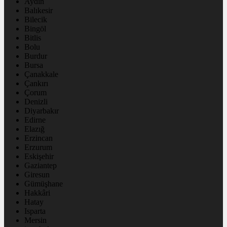
Aydın
Balıkesir
Bilecik
Bingöl
Bitlis
Bolu
Burdur
Bursa
Çanakkale
Çankırı
Çorum
Denizli
Diyarbakır
Edirne
Elazığ
Erzincan
Erzurum
Eskişehir
Gaziantep
Giresun
Gümüşhane
Hakkâri
Hatay
Isparta
Mersin