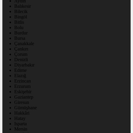
Aydın
Balıkesir
Bilecik
Bingöl
Bitlis
Bolu
Burdur
Bursa
Çanakkale
Çankırı
Çorum
Denizli
Diyarbakır
Edirne
Elazığ
Erzincan
Erzurum
Eskişehir
Gaziantep
Giresun
Gümüşhane
Hakkâri
Hatay
Isparta
Mersin