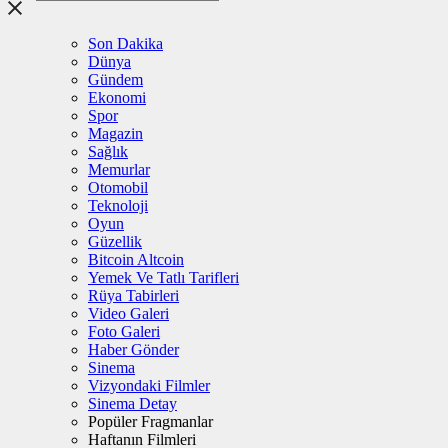
Son Dakika
Dünya
Gündem
Ekonomi
Spor
Magazin
Sağlık
Memurlar
Otomobil
Teknoloji
Oyun
Güzellik
Bitcoin Altcoin
Yemek Ve Tatlı Tarifleri
Rüya Tabirleri
Video Galeri
Foto Galeri
Haber Gönder
Sinema
Vizyondaki Filmler
Sinema Detay
Popüler Fragmanlar
Haftanın Filmleri