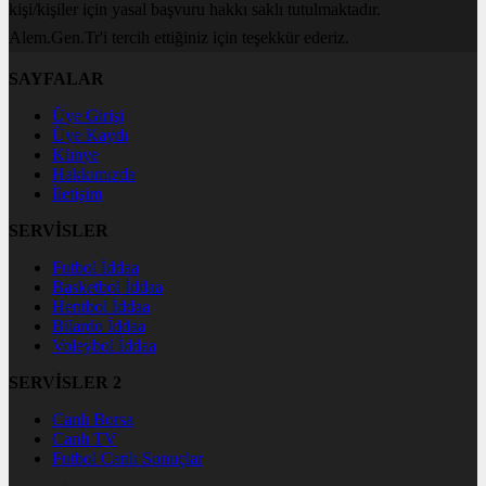
kişi/kişiler için yasal başvuru hakkı saklı tutulmaktadır.
Alem.Gen.Tr'i tercih ettiğiniz için teşekkür ederiz.
SAYFALAR
Üye Girişi
Üye Kaydı
Künye
Hakkımızda
İletişim
SERVİSLER
Futbol İddaa
Basketbol İddaa
Hentbol İddaa
Bilardo İddaa
Voleybol İddaa
SERVİSLER 2
Canlı Borsa
Canlı TV
Futbol Canlı Sonuçlar