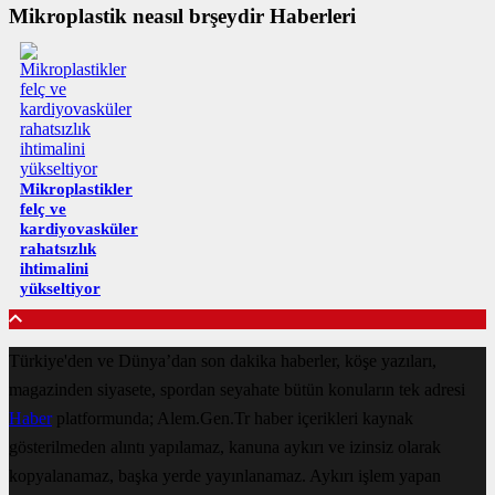
Mikroplastik neasıl brşeydir Haberleri
Mikroplastikler
felç ve
kardiyovasküler
rahatsızlık
ihtimalini
yükseltiyor
Türkiye'den ve Dünya’dan son dakika haberler, köşe yazıları,
magazinden siyasete, spordan seyahate bütün konuların tek adresi
Haber
platformunda; Alem.Gen.Tr haber içerikleri kaynak
gösterilmeden alıntı yapılamaz, kanuna aykırı ve izinsiz olarak
kopyalanamaz, başka yerde yayınlanamaz. Aykırı işlem yapan