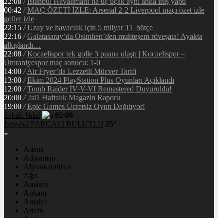
22:08
/
İstanbul Havalimanı’na üç uçak aynı anda iniş yaptı
00:42
/
MAÇ ÖZETİ İZLE: Arsenal 2-2 Liverpool maçı özet izle
goller izle
22:15
/
Uzay ve havacılık için 5 milyar TL bütçe
22:16
/
Galatasaray’da Osimhen’den muhteşem röveşata! Ayakta
alkışlandı…
22:08
/
Kocaelispor tek golle 3 puana ulaştı | Kocaelispor –
Ümraniyespor maç sonucu: 1-0
14:00
/
Air Fryer’da Lezzetli Mücver Tarifi
13:00
/
Ekim 2024 PlayStation Plus Oyunları Açıklandı
12:00
/
Tomb Raider IV-V-VI Remastered Duyuruldu!
20:00
/
2si1 Haftalık Magazin Raporu
19:00
/
Epic Games Ücretsiz Oyun Dağıtıyor!
Sabah
Vakti
02:00
İstanbul
PARÇALI BULUTLU
25°
Adana
Adıyaman
Afyonkarahisar
Ağrı
Amasya
Ankara
Antalya
Artvin