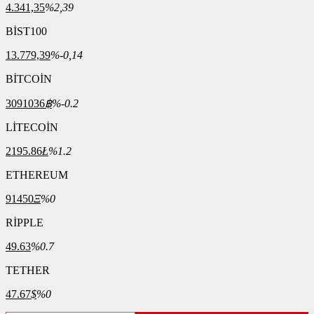
4.341,35
%2,39
BİST100
13.779,39
%-0,14
BİTCOİN
3091036
฿
%-0.2
LİTECOİN
2195.86
Ł
%1.2
ETHEREUM
91450
Ξ
%0
RİPPLE
49.63
%0.7
TETHER
47.67
$
%0