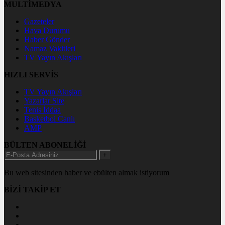
MULTİMEDYA
Gazeteler
Hava Durumu
Haber Gönder
Namaz Vakitleri
TV Yayın Akışları
HIZLI SERVİS
TV Yayın Akışları
Yazarlar Site
Tenis İddaa
Basketbol Canlı
AMP
BÜLTEN ABONELİĞİ
+
Bu web sitesinden haber ve ebülten almak istiyorum
BİZİ TAKİP ET