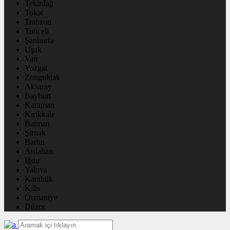
Tekirdağ
Tokat
Trabzon
Tunceli
Şanlıurfa
Uşak
Van
Yozgat
Zonguldak
Aksaray
Bayburt
Karaman
Kırıkkale
Batman
Şırnak
Bartın
Ardahan
Iğdır
Yalova
Karabük
Kilis
Osmaniye
Düzce