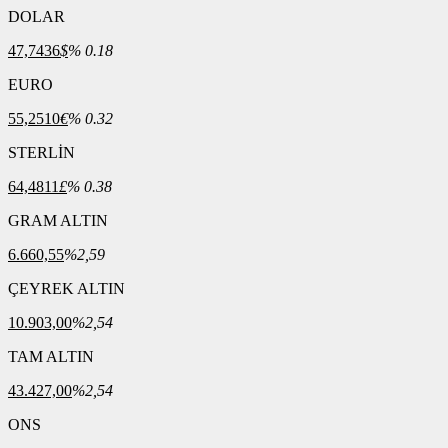
DOLAR
47,7436
$
% 0.18
EURO
55,2510
€
% 0.32
STERLİN
64,4811
£
% 0.38
GRAM ALTIN
6.660,55
%2,59
ÇEYREK ALTIN
10.903,00
%2,54
TAM ALTIN
43.427,00
%2,54
ONS