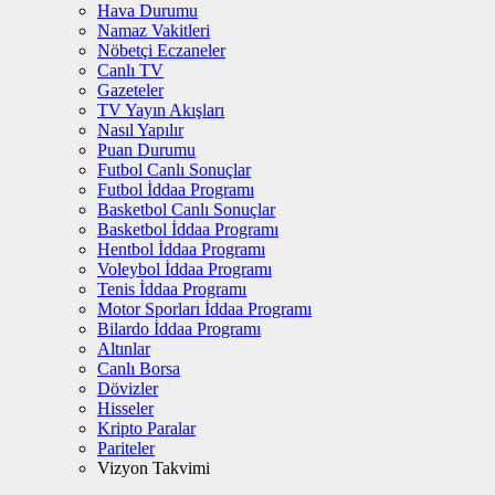
Hava Durumu
Namaz Vakitleri
Nöbetçi Eczaneler
Canlı TV
Gazeteler
TV Yayın Akışları
Nasıl Yapılır
Puan Durumu
Futbol Canlı Sonuçlar
Futbol İddaa Programı
Basketbol Canlı Sonuçlar
Basketbol İddaa Programı
Hentbol İddaa Programı
Voleybol İddaa Programı
Tenis İddaa Programı
Motor Sporları İddaa Programı
Bilardo İddaa Programı
Altınlar
Canlı Borsa
Dövizler
Hisseler
Kripto Paralar
Pariteler
Vizyon Takvimi