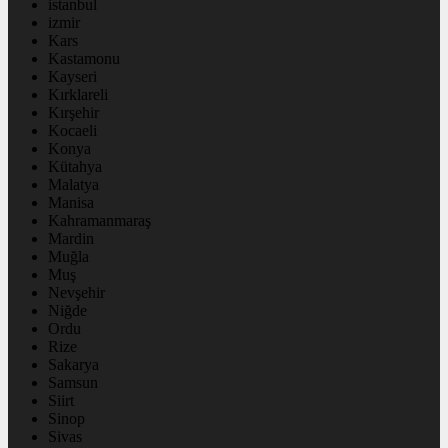
istanbul
izmir
Kars
Kastamonu
Kayseri
Kırklareli
Kırşehir
Kocaeli
Konya
Kütahya
Malatya
Manisa
Kahramanmaraş
Mardin
Muğla
Muş
Nevşehir
Niğde
Ordu
Rize
Sakarya
Samsun
Siirt
Sinop
Sivas