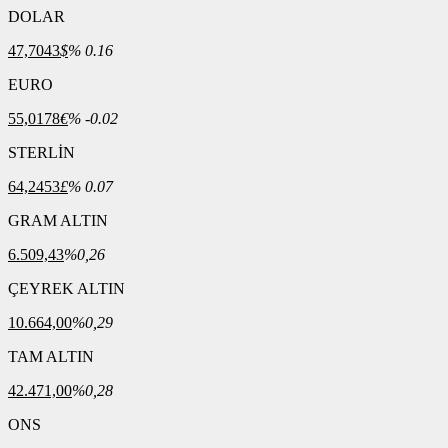
DOLAR
47,7043
$
% 0.16
EURO
55,0178
€
% -0.02
STERLİN
64,2453
£
% 0.07
GRAM ALTIN
6.509,43
%0,26
ÇEYREK ALTIN
10.664,00
%0,29
TAM ALTIN
42.471,00
%0,28
ONS