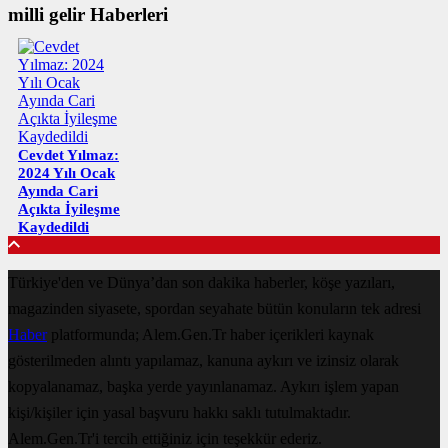
milli gelir Haberleri
Cevdet Yılmaz:
2024 Yılı Ocak
Ayında Cari
Açıkta İyileşme
Kaydedildi
Türkiye'den ve Dünya’dan son dakika haberler, köşe yazıları,
magazinden siyasete, spordan seyahate bütün konuların tek adresi
Haber
platformunda; Alem.Gen.Tr haber içerikleri kaynak
gösterilmeden alıntı yapılamaz, kanuna aykırı ve izinsiz olarak
kopyalanamaz, başka yerde yayınlanamaz. Aykırı işlem yapan
kişi/kişiler için yasal başvuru hakkı saklı tutulmaktadır.
Alem.Gen.Tr'i tercih ettiğiniz için teşekkür ederiz.