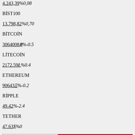
4.243,39
%0,08
BİST100
13.798,82
%0,70
BİTCOİN
3064008
฿
%-0.5
LİTECOİN
2172.59
Ł
%0.4
ETHEREUM
90643
Ξ
%-0.2
RİPPLE
49.42
%-2.4
TETHER
47.63
$
%0