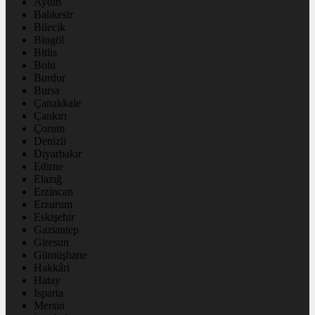
Aydın
Balıkesir
Bilecik
Bingöl
Bitlis
Bolu
Burdur
Bursa
Çanakkale
Çankırı
Çorum
Denizli
Diyarbakır
Edirne
Elazığ
Erzincan
Erzurum
Eskişehir
Gaziantep
Giresun
Gümüşhane
Hakkâri
Hatay
Isparta
Mersin