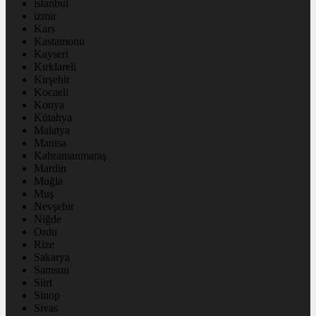
istanbul
izmir
Kars
Kastamonu
Kayseri
Kırklareli
Kırşehir
Kocaeli
Konya
Kütahya
Malatya
Manisa
Kahramanmaraş
Mardin
Muğla
Muş
Nevşehir
Niğde
Ordu
Rize
Sakarya
Samsun
Siirt
Sinop
Sivas