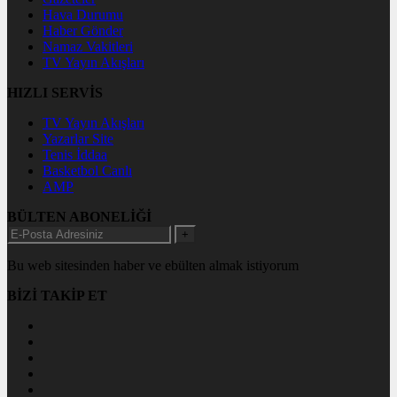
Hava Durumu
Haber Gönder
Namaz Vakitleri
TV Yayın Akışları
HIZLI SERVİS
TV Yayın Akışları
Yazarlar Site
Tenis İddaa
Basketbol Canlı
AMP
BÜLTEN ABONELİĞİ
+
Bu web sitesinden haber ve ebülten almak istiyorum
BİZİ TAKİP ET