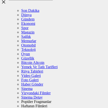
Son Dakika
Dünya
Gündem
Ekonomi
Spor
Magazin
Sağlık
Memurlar
Otomobil
Teknoloji
Oyun
Güzellik
Bitcoin Altcoin
Yemek Ve Tatlı Tarifleri
Rüya Tabirleri
Video Galeri
Foto Galeri
Haber Gönder
Sinema
Vizyondaki Filmler
Sinema Detay
Popüler Fragmanlar
Haftanın Filmleri