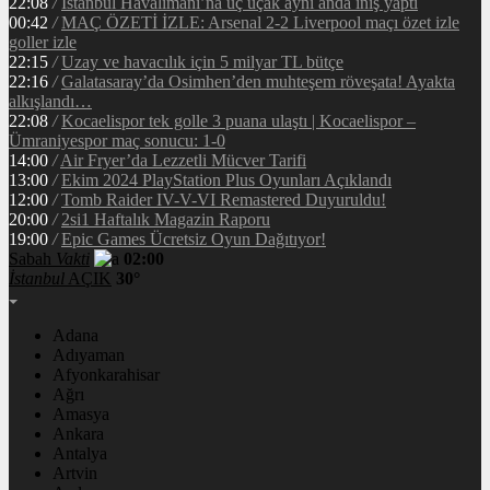
22:08
/
İstanbul Havalimanı’na üç uçak aynı anda iniş yaptı
00:42
/
MAÇ ÖZETİ İZLE: Arsenal 2-2 Liverpool maçı özet izle
goller izle
22:15
/
Uzay ve havacılık için 5 milyar TL bütçe
22:16
/
Galatasaray’da Osimhen’den muhteşem röveşata! Ayakta
alkışlandı…
22:08
/
Kocaelispor tek golle 3 puana ulaştı | Kocaelispor –
Ümraniyespor maç sonucu: 1-0
14:00
/
Air Fryer’da Lezzetli Mücver Tarifi
13:00
/
Ekim 2024 PlayStation Plus Oyunları Açıklandı
12:00
/
Tomb Raider IV-V-VI Remastered Duyuruldu!
20:00
/
2si1 Haftalık Magazin Raporu
19:00
/
Epic Games Ücretsiz Oyun Dağıtıyor!
Sabah
Vakti
02:00
İstanbul
AÇIK
30°
Adana
Adıyaman
Afyonkarahisar
Ağrı
Amasya
Ankara
Antalya
Artvin