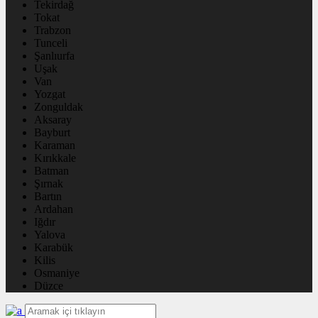
Tekirdağ
Tokat
Trabzon
Tunceli
Şanlıurfa
Uşak
Van
Yozgat
Zonguldak
Aksaray
Bayburt
Karaman
Kırıkkale
Batman
Şırnak
Bartın
Ardahan
Iğdır
Yalova
Karabük
Kilis
Osmaniye
Düzce