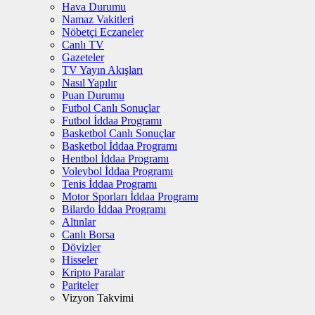
Hava Durumu
Namaz Vakitleri
Nöbetçi Eczaneler
Canlı TV
Gazeteler
TV Yayın Akışları
Nasıl Yapılır
Puan Durumu
Futbol Canlı Sonuçlar
Futbol İddaa Programı
Basketbol Canlı Sonuçlar
Basketbol İddaa Programı
Hentbol İddaa Programı
Voleybol İddaa Programı
Tenis İddaa Programı
Motor Sporları İddaa Programı
Bilardo İddaa Programı
Altınlar
Canlı Borsa
Dövizler
Hisseler
Kripto Paralar
Pariteler
Vizyon Takvimi