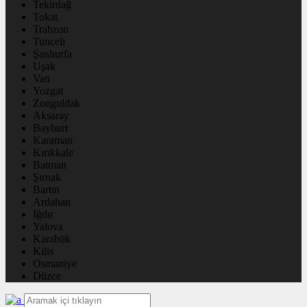
Tekirdağ
Tokat
Trabzon
Tunceli
Şanlıurfa
Uşak
Van
Yozgat
Zonguldak
Aksaray
Bayburt
Karaman
Kırıkkale
Batman
Şırnak
Bartın
Ardahan
Iğdır
Yalova
Karabük
Kilis
Osmaniye
Düzce