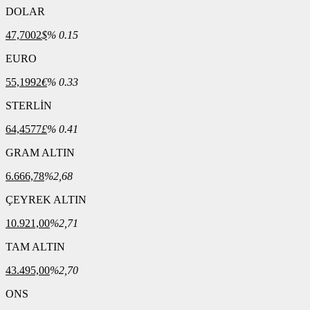
DOLAR
47,7002
$
% 0.15
EURO
55,1992
€
% 0.33
STERLİN
64,4577
£
% 0.41
GRAM ALTIN
6.666,78
%2,68
ÇEYREK ALTIN
10.921,00
%2,71
TAM ALTIN
43.495,00
%2,70
ONS