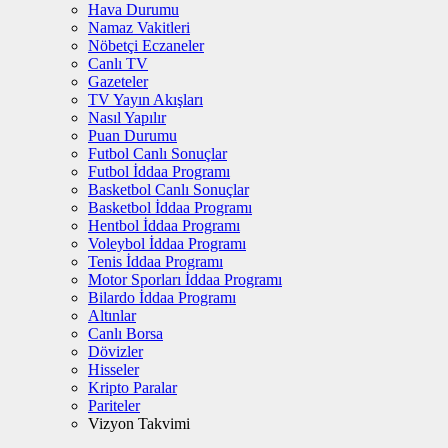
Hava Durumu
Namaz Vakitleri
Nöbetçi Eczaneler
Canlı TV
Gazeteler
TV Yayın Akışları
Nasıl Yapılır
Puan Durumu
Futbol Canlı Sonuçlar
Futbol İddaa Programı
Basketbol Canlı Sonuçlar
Basketbol İddaa Programı
Hentbol İddaa Programı
Voleybol İddaa Programı
Tenis İddaa Programı
Motor Sporları İddaa Programı
Bilardo İddaa Programı
Altınlar
Canlı Borsa
Dövizler
Hisseler
Kripto Paralar
Pariteler
Vizyon Takvimi