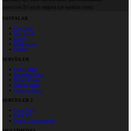
Alem.Gen.Tr'i tercih ettiğiniz için teşekkür ederiz.
SAYFALAR
Üye Girişi
Üye Kaydı
Künye
Hakkımızda
İletişim
SERVİSLER
Futbol İddaa
Basketbol İddaa
Hentbol İddaa
Bilardo İddaa
Voleybol İddaa
SERVİSLER 2
Canlı Borsa
Canlı TV
Futbol Canlı Sonuçlar
MULTİMEDYA