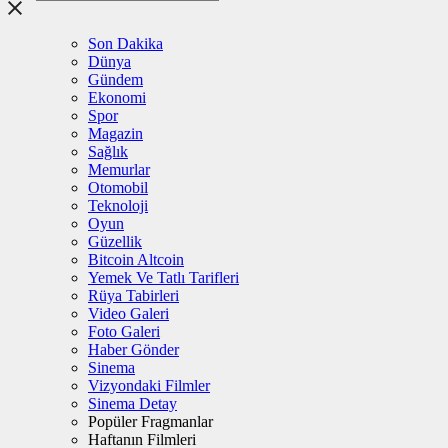
Son Dakika
Dünya
Gündem
Ekonomi
Spor
Magazin
Sağlık
Memurlar
Otomobil
Teknoloji
Oyun
Güzellik
Bitcoin Altcoin
Yemek Ve Tatlı Tarifleri
Rüya Tabirleri
Video Galeri
Foto Galeri
Haber Gönder
Sinema
Vizyondaki Filmler
Sinema Detay
Popüler Fragmanlar
Haftanın Filmleri