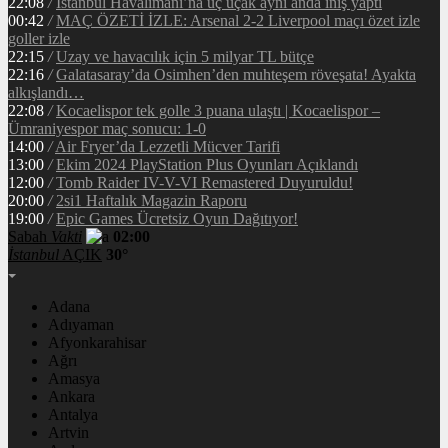
22:08
/
İstanbul Havalimanı’na üç uçak aynı anda iniş yaptı
00:42
/
MAÇ ÖZETİ İZLE: Arsenal 2-2 Liverpool maçı özet izle
goller izle
22:15
/
Uzay ve havacılık için 5 milyar TL bütçe
22:16
/
Galatasaray’da Osimhen’den muhteşem röveşata! Ayakta
alkışlandı…
22:08
/
Kocaelispor tek golle 3 puana ulaştı | Kocaelispor –
Ümraniyespor maç sonucu: 1-0
14:00
/
Air Fryer’da Lezzetli Mücver Tarifi
13:00
/
Ekim 2024 PlayStation Plus Oyunları Açıklandı
12:00
/
Tomb Raider IV-V-VI Remastered Duyuruldu!
20:00
/
2si1 Haftalık Magazin Raporu
19:00
/
Epic Games Ücretsiz Oyun Dağıtıyor!
Sabah
Vakti
02:00
İstanbul
AÇIK
30°
Adana
Adıyaman
Afyonkarahisar
Ağrı
Amasya
Ankara
Antalya
Artvin