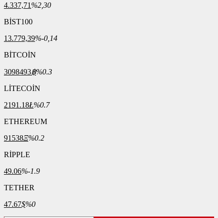
4.337,71
%2,30
BİST100
13.779,39
%-0,14
BİTCOİN
3098493
฿
%0.3
LİTECOİN
2191.18
Ł
%0.7
ETHEREUM
91538
Ξ
%0.2
RİPPLE
49.06
%-1.9
TETHER
47.67
$
%0