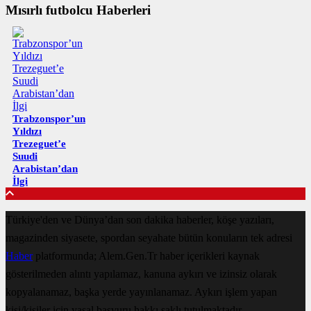
Mısırlı futbolcu Haberleri
Trabzonspor’un
Yıldızı
Trezeguet’e
Suudi
Arabistan’dan
İlgi
Türkiye'den ve Dünya’dan son dakika haberler, köşe yazıları,
magazinden siyasete, spordan seyahate bütün konuların tek adresi
Haber
platformunda; Alem.Gen.Tr haber içerikleri kaynak
gösterilmeden alıntı yapılamaz, kanuna aykırı ve izinsiz olarak
kopyalanamaz, başka yerde yayınlanamaz. Aykırı işlem yapan
kişi/kişiler için yasal başvuru hakkı saklı tutulmaktadır.