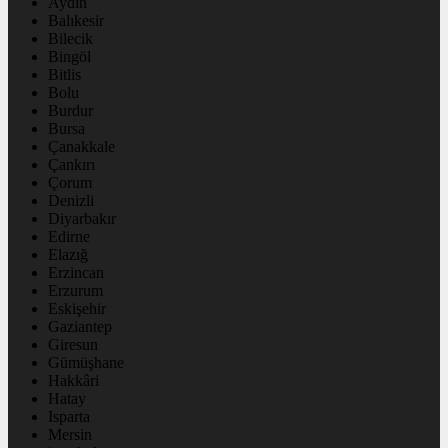
Aydın
Balıkesir
Bilecik
Bingöl
Bitlis
Bolu
Burdur
Bursa
Çanakkale
Çankırı
Çorum
Denizli
Diyarbakır
Edirne
Elazığ
Erzincan
Erzurum
Eskişehir
Gaziantep
Giresun
Gümüşhane
Hakkâri
Hatay
Isparta
Mersin