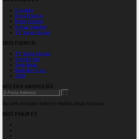
Gazeteler
Hava Durumu
Haber Gönder
Namaz Vakitleri
TV Yayın Akışları
HIZLI SERVİS
TV Yayın Akışları
Yazarlar Site
Tenis İddaa
Basketbol Canlı
AMP
BÜLTEN ABONELİĞİ
+
Bu web sitesinden haber ve ebülten almak istiyorum
BİZİ TAKİP ET