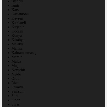
istanbul
izmir
Kars
Kastamonu
Kayseri
Kırklareli
Kırşehir
Kocaeli
Konya
Kütahya
Malatya
Manisa
Kahramanmaraş
Mardin
Muğla
Muş
Nevşehir
Niğde
Ordu
Rize
Sakarya
Samsun
Siirt
Sinop
Sivas