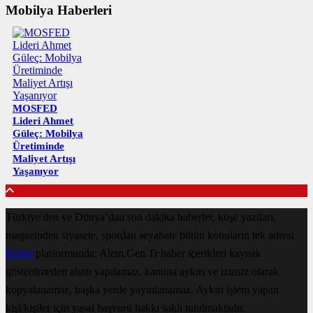
Mobilya Haberleri
MOSFED
Lideri Ahmet
Güleç: Mobilya
Üretiminde
Maliyet Artışı
Yaşanıyor
Türkiye'den ve Dünya’dan son dakika haberler, köşe yazıları,
magazinden siyasete, spordan seyahate bütün konuların tek adresi
Haber
platformunda; Alem.Gen.Tr haber içerikleri kaynak
gösterilmeden alıntı yapılamaz, kanuna aykırı ve izinsiz olarak
kopyalanamaz, başka yerde yayınlanamaz. Aykırı işlem yapan
kişi/kişiler için yasal başvuru hakkı saklı tutulmaktadır.