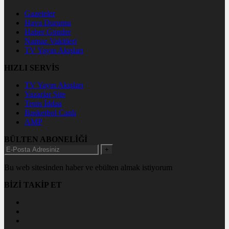
Gazeteler
Hava Durumu
Haber Gönder
Namaz Vakitleri
TV Yayın Akışları
HIZLI SERVİS
TV Yayın Akışları
Yazarlar Site
Tenis İddaa
Basketbol Canlı
AMP
BÜLTEN ABONELİĞİ
+
Bu web sitesinden haber ve ebülten almak istiyorum
BİZİ TAKİP ET