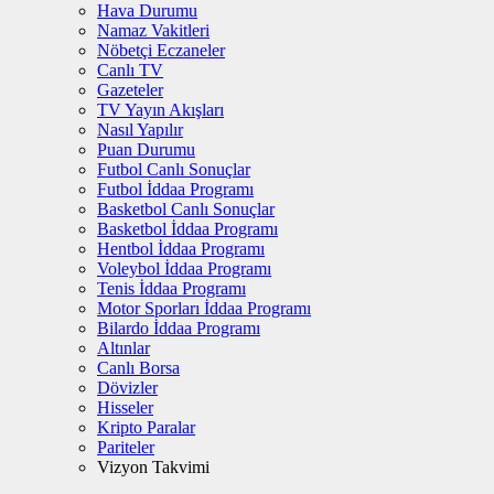
Hava Durumu
Namaz Vakitleri
Nöbetçi Eczaneler
Canlı TV
Gazeteler
TV Yayın Akışları
Nasıl Yapılır
Puan Durumu
Futbol Canlı Sonuçlar
Futbol İddaa Programı
Basketbol Canlı Sonuçlar
Basketbol İddaa Programı
Hentbol İddaa Programı
Voleybol İddaa Programı
Tenis İddaa Programı
Motor Sporları İddaa Programı
Bilardo İddaa Programı
Altınlar
Canlı Borsa
Dövizler
Hisseler
Kripto Paralar
Pariteler
Vizyon Takvimi