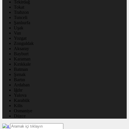
Tekirdağ
Tokat
Trabzon
Tunceli
Şanlıurfa
Uşak
Van
Yozgat
Zonguldak
Aksaray
Bayburt
Karaman
Kırıkkale
Batman
Şırnak
Bartın
Ardahan
Iğdır
Yalova
Karabük
Kilis
Osmaniye
Düzce