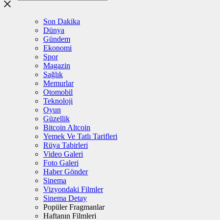
Son Dakika
Dünya
Gündem
Ekonomi
Spor
Magazin
Sağlık
Memurlar
Otomobil
Teknoloji
Oyun
Güzellik
Bitcoin Altcoin
Yemek Ve Tatlı Tarifleri
Rüya Tabirleri
Video Galeri
Foto Galeri
Haber Gönder
Sinema
Vizyondaki Filmler
Sinema Detay
Popüler Fragmanlar
Haftanın Filmleri