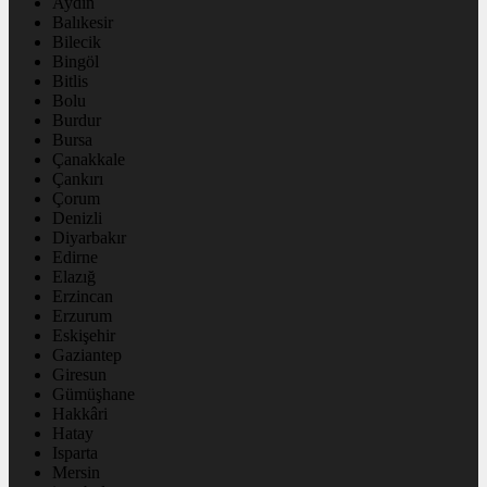
Aydın
Balıkesir
Bilecik
Bingöl
Bitlis
Bolu
Burdur
Bursa
Çanakkale
Çankırı
Çorum
Denizli
Diyarbakır
Edirne
Elazığ
Erzincan
Erzurum
Eskişehir
Gaziantep
Giresun
Gümüşhane
Hakkâri
Hatay
Isparta
Mersin