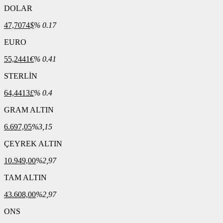
DOLAR
47,7074
$
% 0.17
EURO
55,2441
€
% 0.41
STERLİN
64,4413
£
% 0.4
GRAM ALTIN
6.697,05
%3,15
ÇEYREK ALTIN
10.949,00
%2,97
TAM ALTIN
43.608,00
%2,97
ONS