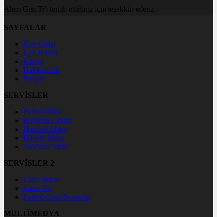
Alem.Gen.Tr'i tercih ettiğiniz için teşekkür ederiz.
SAYFALAR
Üye Girişi
Üye Kaydı
Künye
Hakkımızda
İletişim
SERVİSLER
Futbol İddaa
Basketbol İddaa
Hentbol İddaa
Bilardo İddaa
Voleybol İddaa
SERVİSLER 2
Canlı Borsa
Canlı TV
Futbol Canlı Sonuçlar
MULTİMEDYA