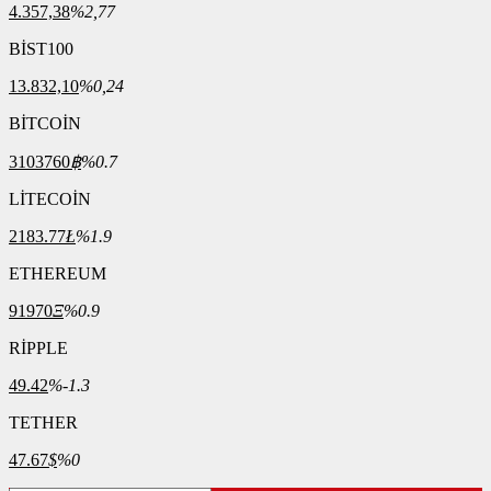
4.357,38
%2,77
BİST100
13.832,10
%0,24
BİTCOİN
3103760
฿
%0.7
LİTECOİN
2183.77
Ł
%1.9
ETHEREUM
91970
Ξ
%0.9
RİPPLE
49.42
%-1.3
TETHER
47.67
$
%0