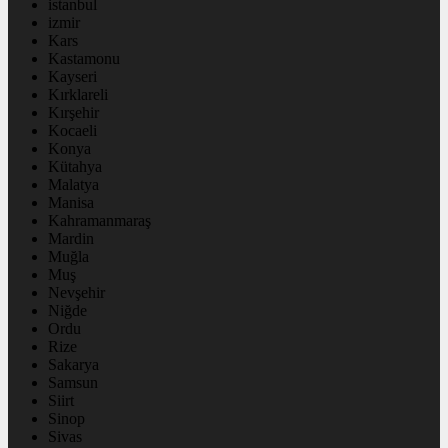
istanbul
izmir
Kars
Kastamonu
Kayseri
Kırklareli
Kırşehir
Kocaeli
Konya
Kütahya
Malatya
Manisa
Kahramanmaraş
Mardin
Muğla
Muş
Nevşehir
Niğde
Ordu
Rize
Sakarya
Samsun
Siirt
Sinop
Sivas