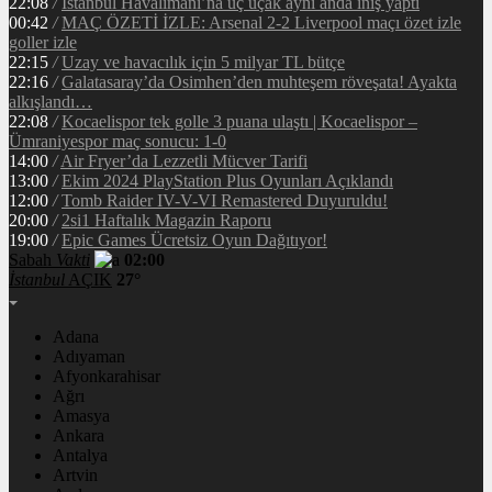
22:08
/
İstanbul Havalimanı’na üç uçak aynı anda iniş yaptı
00:42
/
MAÇ ÖZETİ İZLE: Arsenal 2-2 Liverpool maçı özet izle
goller izle
22:15
/
Uzay ve havacılık için 5 milyar TL bütçe
22:16
/
Galatasaray’da Osimhen’den muhteşem röveşata! Ayakta
alkışlandı…
22:08
/
Kocaelispor tek golle 3 puana ulaştı | Kocaelispor –
Ümraniyespor maç sonucu: 1-0
14:00
/
Air Fryer’da Lezzetli Mücver Tarifi
13:00
/
Ekim 2024 PlayStation Plus Oyunları Açıklandı
12:00
/
Tomb Raider IV-V-VI Remastered Duyuruldu!
20:00
/
2si1 Haftalık Magazin Raporu
19:00
/
Epic Games Ücretsiz Oyun Dağıtıyor!
Sabah
Vakti
02:00
İstanbul
AÇIK
27°
Adana
Adıyaman
Afyonkarahisar
Ağrı
Amasya
Ankara
Antalya
Artvin