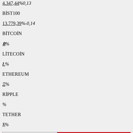
4.347,44
%0,13
BİST100
13.779,39
%-0,14
BİTCOİN
฿
%
LİTECOİN
Ł
%
ETHEREUM
Ξ
%
RİPPLE
%
TETHER
$
%