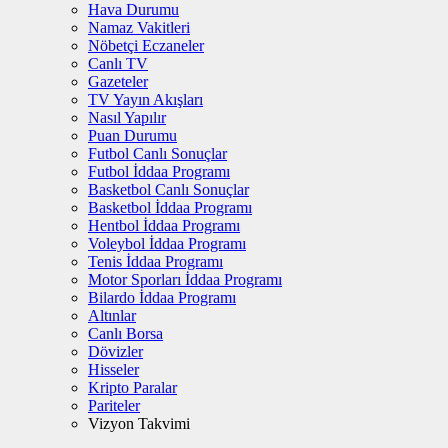
Hava Durumu
Namaz Vakitleri
Nöbetçi Eczaneler
Canlı TV
Gazeteler
TV Yayın Akışları
Nasıl Yapılır
Puan Durumu
Futbol Canlı Sonuçlar
Futbol İddaa Programı
Basketbol Canlı Sonuçlar
Basketbol İddaa Programı
Hentbol İddaa Programı
Voleybol İddaa Programı
Tenis İddaa Programı
Motor Sporları İddaa Programı
Bilardo İddaa Programı
Altınlar
Canlı Borsa
Dövizler
Hisseler
Kripto Paralar
Pariteler
Vizyon Takvimi