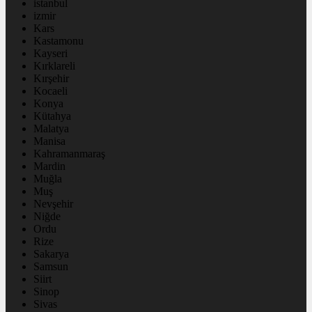
istanbul
izmir
Kars
Kastamonu
Kayseri
Kırklareli
Kırşehir
Kocaeli
Konya
Kütahya
Malatya
Manisa
Kahramanmaraş
Mardin
Muğla
Muş
Nevşehir
Niğde
Ordu
Rize
Sakarya
Samsun
Siirt
Sinop
Sivas