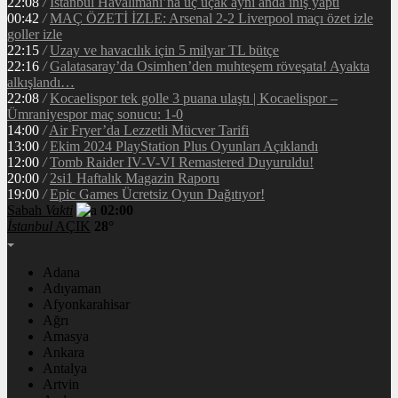
22:08
/
İstanbul Havalimanı’na üç uçak aynı anda iniş yaptı
00:42
/
MAÇ ÖZETİ İZLE: Arsenal 2-2 Liverpool maçı özet izle
goller izle
22:15
/
Uzay ve havacılık için 5 milyar TL bütçe
22:16
/
Galatasaray’da Osimhen’den muhteşem röveşata! Ayakta
alkışlandı…
22:08
/
Kocaelispor tek golle 3 puana ulaştı | Kocaelispor –
Ümraniyespor maç sonucu: 1-0
14:00
/
Air Fryer’da Lezzetli Mücver Tarifi
13:00
/
Ekim 2024 PlayStation Plus Oyunları Açıklandı
12:00
/
Tomb Raider IV-V-VI Remastered Duyuruldu!
20:00
/
2si1 Haftalık Magazin Raporu
19:00
/
Epic Games Ücretsiz Oyun Dağıtıyor!
Sabah
Vakti
02:00
İstanbul
AÇIK
28°
Adana
Adıyaman
Afyonkarahisar
Ağrı
Amasya
Ankara
Antalya
Artvin