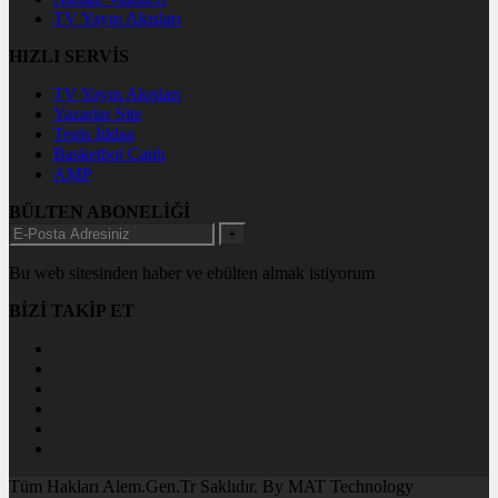
TV Yayın Akışları
HIZLI SERVİS
TV Yayın Akışları
Yazarlar Site
Tenis İddaa
Basketbol Canlı
AMP
BÜLTEN ABONELİĞİ
+
Bu web sitesinden haber ve ebülten almak istiyorum
BİZİ TAKİP ET
Tüm Hakları Alem.Gen.Tr Saklıdır. By MAT Technology