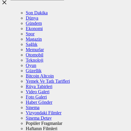
Son Dakika
Dünya
Gündem
Ekonomi
Spor
Magazin
Sağlık
Memurlar
Otomobil
Teknoloji
Oyun
Güzellik
Bitcoin Altcoin
Yemek Ve Tatlı Tarifleri
Rüya Tabirleri
Video Galeri
Foto Galeri
Haber Gönder
Sinema
Vizyondaki Filmler
Sinema Detay
Popüler Fragmanlar
Haftanın Filmleri