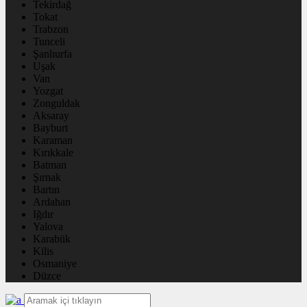
Tekirdağ
Tokat
Trabzon
Tunceli
Şanlıurfa
Uşak
Van
Yozgat
Zonguldak
Aksaray
Bayburt
Karaman
Kırıkkale
Batman
Şırnak
Bartın
Ardahan
Iğdır
Yalova
Karabük
Kilis
Osmaniye
Düzce