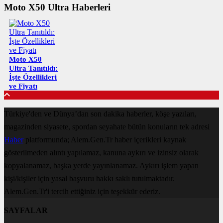
Moto X50 Ultra Haberleri
Moto X50
Ultra Tanıtıldı:
İşte Özellikleri
ve Fiyatı
Türkiye'den ve Dünya’dan son dakika haberler, köşe yazıları,
magazinden siyasete, spordan seyahate bütün konuların tek adresi
Haber
platformunda; Alem.Gen.Tr haber içerikleri kaynak
gösterilmeden alıntı yapılamaz, kanuna aykırı ve izinsiz olarak
kopyalanamaz, başka yerde yayınlanamaz. Aykırı işlem yapan
kişi/kişiler için yasal başvuru hakkı saklı tutulmaktadır.
Alem.Gen.Tr'i tercih ettiğiniz için teşekkür ederiz.
SAYFALAR