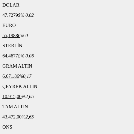
DOLAR
47,7279
$
% 0.02
EURO
55,1988
€
% 0
STERLİN
64,4677
£
% 0.06
GRAM ALTIN
6.671,86
%0,17
ÇEYREK ALTIN
10.915,00
%2,65
TAM ALTIN
43.472,00
%2,65
ONS