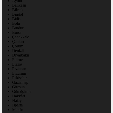
Aydın
Balıkesir
Bilecik
Bingöl
Bitlis
Bolu
Burdur
Bursa
Çanakkale
Çankırı
Çorum
Denizli
Diyarbakır
Edirne
Elazığ
Erzincan
Erzurum
Eskişehir
Gaziantep
Giresun
Gümüşhane
Hakkâri
Hatay
Isparta
Mersin