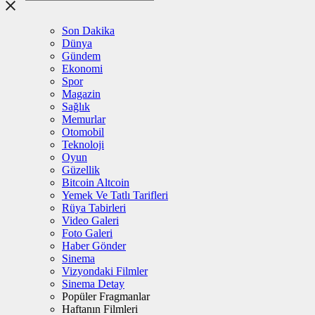
Son Dakika
Dünya
Gündem
Ekonomi
Spor
Magazin
Sağlık
Memurlar
Otomobil
Teknoloji
Oyun
Güzellik
Bitcoin Altcoin
Yemek Ve Tatlı Tarifleri
Rüya Tabirleri
Video Galeri
Foto Galeri
Haber Gönder
Sinema
Vizyondaki Filmler
Sinema Detay
Popüler Fragmanlar
Haftanın Filmleri