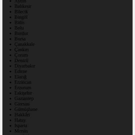
Aydın
Balıkesir
Bilecik
Bingöl
Bitlis
Bolu
Burdur
Bursa
Çanakkale
Çankırı
Çorum
Denizli
Diyarbakır
Edirne
Elazığ
Erzincan
Erzurum
Eskişehir
Gaziantep
Giresun
Gümüşhane
Hakkâri
Hatay
Isparta
Mersin