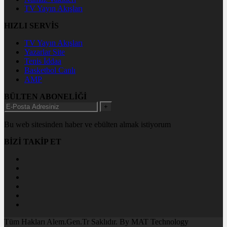
TV Yayın Akışları
HIZLI SERVİS
TV Yayın Akışları
Yazarlar Site
Tenis İddaa
Basketbol Canlı
AMP
BÜLTEN ABONELİĞİ
+
Bu web sitesinden haber ve ebülten almak istiyorum
BİZİ TAKİP ET
Tüm Hakları Alem.Gen.Tr Saklıdır. By MAT Technology