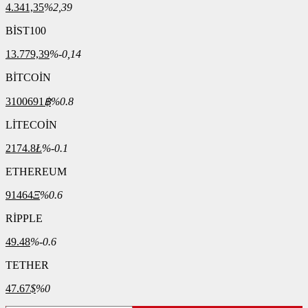
4.341,35
%2,39
BİST100
13.779,39
%-0,14
BİTCOİN
3100691
฿
%0.8
LİTECOİN
2174.8
Ł
%-0.1
ETHEREUM
91464
Ξ
%0.6
RİPPLE
49.48
%-0.6
TETHER
47.67
$
%0