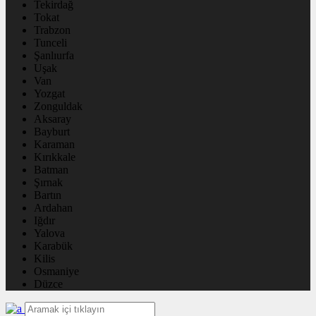
Tekirdağ
Tokat
Trabzon
Tunceli
Şanlıurfa
Uşak
Van
Yozgat
Zonguldak
Aksaray
Bayburt
Karaman
Kırıkkale
Batman
Şırnak
Bartın
Ardahan
Iğdır
Yalova
Karabük
Kilis
Osmaniye
Düzce