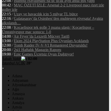
22:08
/
İstanbul Havalimanı’na üç uçak aynı anda iniş yaptı
00:42
/
MAÇ ÖZETİ İZLE: Arsenal 2-2 Liverpool maçı özet izle
goller izle
22:15
/
Uzay ve havacılık için 5 milyar TL bütçe
22:16
/
Galatasaray’da Osimhen’den muhteşem röveşata! Ayakta
alkışlandı…
22:08
/
Kocaelispor tek golle 3 puana ulaştı | Kocaelispor –
Ümraniyespor maç sonucu: 1-0
14:00
/
Air Fryer’da Lezzetli Mücver Tarifi
13:00
/
Ekim 2024 PlayStation Plus Oyunları Açıklandı
12:00
/
Tomb Raider IV-V-VI Remastered Duyuruldu!
20:00
/
2si1 Haftalık Magazin Raporu
19:00
/
Epic Games Ücretsiz Oyun Dağıtıyor!
Sabah
Vakti
02:00
İstanbul
AÇIK
28°
Adana
Adıyaman
Afyonkarahisar
Ağrı
Amasya
Ankara
Antalya
Artvin