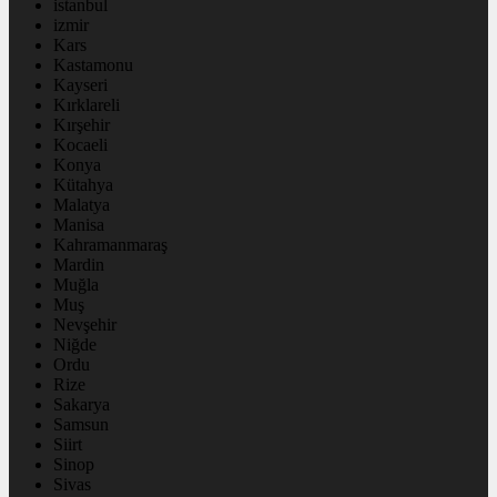
istanbul
izmir
Kars
Kastamonu
Kayseri
Kırklareli
Kırşehir
Kocaeli
Konya
Kütahya
Malatya
Manisa
Kahramanmaraş
Mardin
Muğla
Muş
Nevşehir
Niğde
Ordu
Rize
Sakarya
Samsun
Siirt
Sinop
Sivas