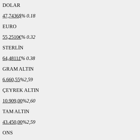
DOLAR
47,7436
$
% 0.18
EURO
55,2510
€
% 0.32
STERLİN
64,4811
£
% 0.38
GRAM ALTIN
6.660,55
%2,59
ÇEYREK ALTIN
10.909,00
%2,60
TAM ALTIN
43.450,00
%2,59
ONS