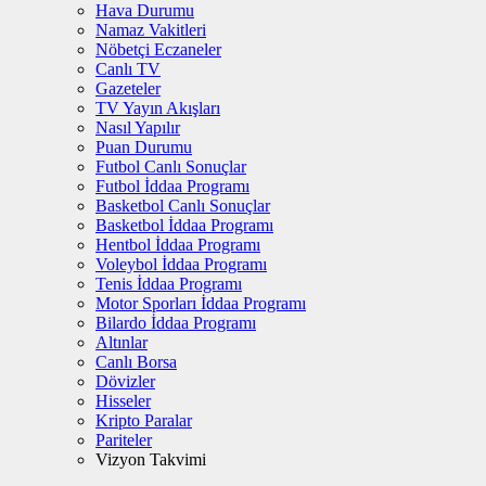
Hava Durumu
Namaz Vakitleri
Nöbetçi Eczaneler
Canlı TV
Gazeteler
TV Yayın Akışları
Nasıl Yapılır
Puan Durumu
Futbol Canlı Sonuçlar
Futbol İddaa Programı
Basketbol Canlı Sonuçlar
Basketbol İddaa Programı
Hentbol İddaa Programı
Voleybol İddaa Programı
Tenis İddaa Programı
Motor Sporları İddaa Programı
Bilardo İddaa Programı
Altınlar
Canlı Borsa
Dövizler
Hisseler
Kripto Paralar
Pariteler
Vizyon Takvimi