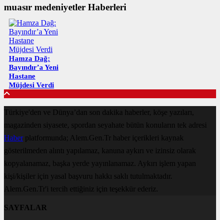
muasır medeniyetler Haberleri
Hamza Dağ:
Bayındır’a Yeni
Hastane
Müjdesi Verdi
Türkiye'den ve Dünya’dan son dakika haberler, köşe yazıları,
magazinden siyasete, spordan seyahate bütün konuların tek adresi
Haber
platformunda; Alem.Gen.Tr haber içerikleri kaynak
gösterilmeden alıntı yapılamaz, kanuna aykırı ve izinsiz olarak
kopyalanamaz, başka yerde yayınlanamaz. Aykırı işlem yapan
kişi/kişiler için yasal başvuru hakkı saklı tutulmaktadır.
Alem.Gen.Tr'i tercih ettiğiniz için teşekkür ederiz.
SAYFALAR