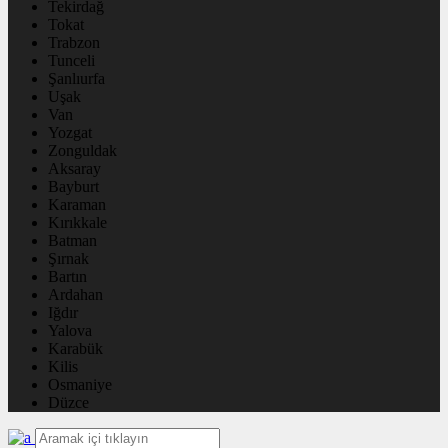
Tekirdağ
Tokat
Trabzon
Tunceli
Şanlıurfa
Uşak
Van
Yozgat
Zonguldak
Aksaray
Bayburt
Karaman
Kırıkkale
Batman
Şırnak
Bartın
Ardahan
Iğdır
Yalova
Karabük
Kilis
Osmaniye
Düzce