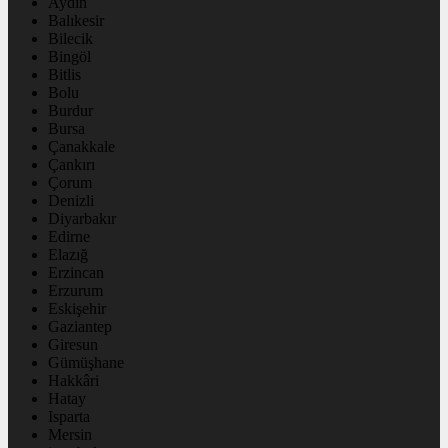
Aydın
Balıkesir
Bilecik
Bingöl
Bitlis
Bolu
Burdur
Bursa
Çanakkale
Çankırı
Çorum
Denizli
Diyarbakır
Edirne
Elazığ
Erzincan
Erzurum
Eskişehir
Gaziantep
Giresun
Gümüşhane
Hakkâri
Hatay
Isparta
Mersin