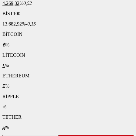
4.269,32
%0,52
BİST100
13.682,92
%-0,15
BİTCOİN
฿
%
LİTECOİN
Ł
%
ETHEREUM
Ξ
%
RİPPLE
%
TETHER
$
%