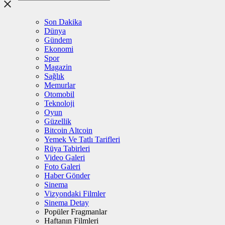
Son Dakika
Dünya
Gündem
Ekonomi
Spor
Magazin
Sağlık
Memurlar
Otomobil
Teknoloji
Oyun
Güzellik
Bitcoin Altcoin
Yemek Ve Tatlı Tarifleri
Rüya Tabirleri
Video Galeri
Foto Galeri
Haber Gönder
Sinema
Vizyondaki Filmler
Sinema Detay
Popüler Fragmanlar
Haftanın Filmleri