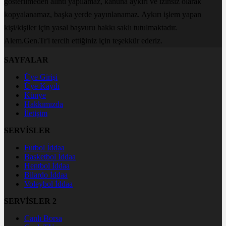
gösterilmeden alıntı yapılamaz, kanuna aykırı ve izinsiz olarak
kopyalanamaz, başka yerde yayınlanamaz. Aykırı işlem yapan
kişi/kişiler için yasal başvuru hakkı saklı tutulmaktadır.
Alem.Gen.Tr'i tercih ettiğiniz için teşekkür ederiz.
SAYFALAR
Üye Girişi
Üye Kaydı
Künye
Hakkımızda
İletişim
SERVİSLER
Futbol İddaa
Basketbol İddaa
Hentbol İddaa
Bilardo İddaa
Voleybol İddaa
SERVİSLER 2
Canlı Borsa