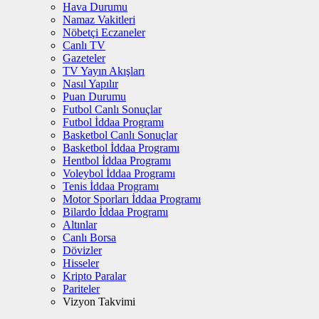
Hava Durumu
Namaz Vakitleri
Nöbetçi Eczaneler
Canlı TV
Gazeteler
TV Yayın Akışları
Nasıl Yapılır
Puan Durumu
Futbol Canlı Sonuçlar
Futbol İddaa Programı
Basketbol Canlı Sonuçlar
Basketbol İddaa Programı
Hentbol İddaa Programı
Voleybol İddaa Programı
Tenis İddaa Programı
Motor Sporları İddaa Programı
Bilardo İddaa Programı
Altınlar
Canlı Borsa
Dövizler
Hisseler
Kripto Paralar
Pariteler
Vizyon Takvimi