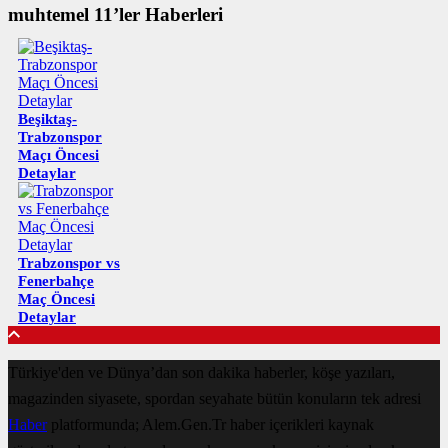
muhtemel 11’ler Haberleri
Beşiktaş-
Trabzonspor
Maçı Öncesi
Detaylar
Trabzonspor vs
Fenerbahçe
Maç Öncesi
Detaylar
Türkiye'den ve Dünya’dan son dakika haberler, köşe yazıları,
magazinden siyasete, spordan seyahate bütün konuların tek adresi
Haber
platformunda; Alem.Gen.Tr haber içerikleri kaynak