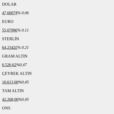
DOLAR
47,6007
$
% 0.06
EURO
55,0799
€
% 0.11
STERLİN
64,2342
£
% 0.21
GRAM ALTIN
6.526,62
%0,47
ÇEYREK ALTIN
10.613,00
%0,45
TAM ALTIN
42.268,00
%0,45
ONS