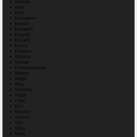
istanbul
izmir
Kars
Kastamonu
Kayseri
Kırklareli
Kırşehir
Kocaeli
Konya
Kütahya
Malatya
Manisa
Kahramanmaraş
Mardin
Muğla
Muş
Nevşehir
Niğde
Ordu
Rize
Sakarya
Samsun
Siirt
Sinop
Sivas