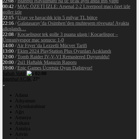
22:08
/
İstanbul Havalimanı’na üç uçak aynı anda iniş yaptı
00:42
/
MAÇ ÖZETİ İZLE: Arsenal 2-2 Liverpool maçı özet izle
goller izle
22:15
/
Uzay ve havacılık için 5 milyar TL bütçe
22:16
/
Galatasaray’da Osimhen’den muhteşem röveşata! Ayakta
alkışlandı…
22:08
/
Kocaelispor tek golle 3 puana ulaştı | Kocaelispor –
Ümraniyespor maç sonucu: 1-0
14:00
/
Air Fryer’da Lezzetli Mücver Tarifi
13:00
/
Ekim 2024 PlayStation Plus Oyunları Açıklandı
12:00
/
Tomb Raider IV-V-VI Remastered Duyuruldu!
20:00
/
2si1 Haftalık Magazin Raporu
19:00
/
Epic Games Ücretsiz Oyun Dağıtıyor!
Sabah
Vakti
02:00
İstanbul
AÇIK
27°
Adana
Adıyaman
Afyonkarahisar
Ağrı
Amasya
Ankara
Antalya
Artvin