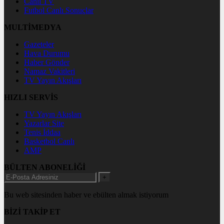
Canlı TV
Futbol Canlı Sonuçlar
MULTİMEDYA
Gazeteler
Hava Durumu
Haber Gönder
Namaz Vakitleri
TV Yayın Akışları
HIZLI SERVİS
TV Yayın Akışları
Yazarlar Site
Tenis İddaa
Basketbol Canlı
AMP
BÜLTEN ABONELİĞİ
+
Bu web sitesinden haber ve ebülten almak istiyorum
BİZİ TAKİP ET