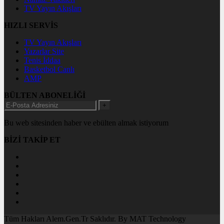
TV Yayın Akışları
HIZLI SERVİS
TV Yayın Akışları
Yazarlar Site
Tenis İddaa
Basketbol Canlı
AMP
BÜLTEN ABONELİĞİ
+
Bu web sitesinden haber ve ebülten almak istiyorum
BİZİ TAKİP ET
Tüm Hakları Alem.Gen.Tr Saklıdır. By MAT Technology