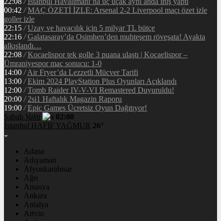
22:08
/
İstanbul Havalimanı’na üç uçak aynı anda iniş yaptı
00:42
/
MAÇ ÖZETİ İZLE: Arsenal 2-2 Liverpool maçı özet izle
goller izle
22:15
/
Uzay ve havacılık için 5 milyar TL bütçe
22:16
/
Galatasaray’da Osimhen’den muhteşem röveşata! Ayakta
alkışlandı…
22:08
/
Kocaelispor tek golle 3 puana ulaştı | Kocaelispor –
Ümraniyespor maç sonucu: 1-0
14:00
/
Air Fryer’da Lezzetli Mücver Tarifi
13:00
/
Ekim 2024 PlayStation Plus Oyunları Açıklandı
12:00
/
Tomb Raider IV-V-VI Remastered Duyuruldu!
20:00
/
2si1 Haftalık Magazin Raporu
19:00
/
Epic Games Ücretsiz Oyun Dağıtıyor!
Sabah
Vakti
02:00
İstanbul
HAFİF YAĞMUR
26°
Adana
Adıyaman
Afyonkarahisar
Ağrı
Amasya
Ankara
Antalya
Artvin