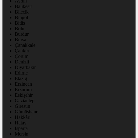
Aydın
Balıkesir
Bilecik
Bingöl
Bitlis
Bolu
Burdur
Bursa
Çanakkale
Çankırı
Çorum
Denizli
Diyarbakır
Edirne
Elazığ
Erzincan
Erzurum
Eskişehir
Gaziantep
Giresun
Gümüşhane
Hakkâri
Hatay
Isparta
Mersin