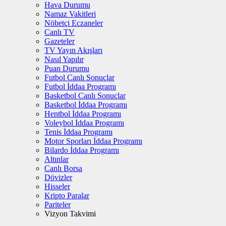
Hava Durumu
Namaz Vakitleri
Nöbetçi Eczaneler
Canlı TV
Gazeteler
TV Yayın Akışları
Nasıl Yapılır
Puan Durumu
Futbol Canlı Sonuçlar
Futbol İddaa Programı
Basketbol Canlı Sonuçlar
Basketbol İddaa Programı
Hentbol İddaa Programı
Voleybol İddaa Programı
Tenis İddaa Programı
Motor Sporları İddaa Programı
Bilardo İddaa Programı
Altınlar
Canlı Borsa
Dövizler
Hisseler
Kripto Paralar
Pariteler
Vizyon Takvimi