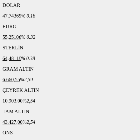
DOLAR
47,7436
$
% 0.18
EURO
55,2510
€
% 0.32
STERLİN
64,4811
£
% 0.38
GRAM ALTIN
6.660,55
%2,59
ÇEYREK ALTIN
10.903,00
%2,54
TAM ALTIN
43.427,00
%2,54
ONS