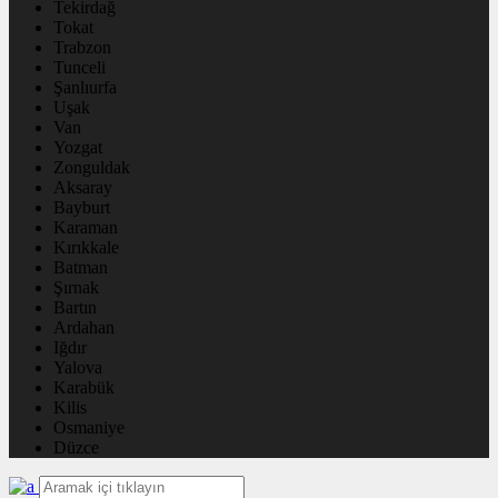
Tekirdağ
Tokat
Trabzon
Tunceli
Şanlıurfa
Uşak
Van
Yozgat
Zonguldak
Aksaray
Bayburt
Karaman
Kırıkkale
Batman
Şırnak
Bartın
Ardahan
Iğdır
Yalova
Karabük
Kilis
Osmaniye
Düzce