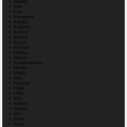
istanbul
izmir
Kars
Kastamonu
Kayseri
Kırklareli
Kırşehir
Kocaeli
Konya
Kütahya
Malatya
Manisa
Kahramanmaraş
Mardin
Muğla
Muş
Nevşehir
Niğde
Ordu
Rize
Sakarya
Samsun
Siirt
Sinop
Sivas