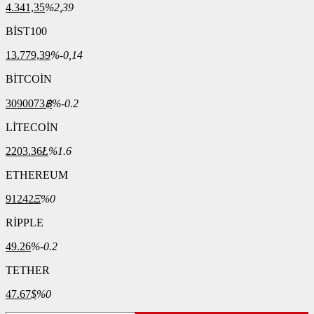
4.341,35
%2,39
BİST100
13.779,39
%-0,14
BİTCOİN
3090073
฿
%-0.2
LİTECOİN
2203.36
Ł
%1.6
ETHEREUM
91242
Ξ
%0
RİPPLE
49.26
%-0.2
TETHER
47.67
$
%0