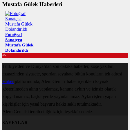
Mustafa Gülek Haberleri
Fotoğraf
Sanatçısı
Mustafa Gülek
Dolandırıldı
Türkiye'den ve Dünya’dan son dakika haberler, köşe yazıları,
magazinden siyasete, spordan seyahate bütün konuların tek adresi
Haber
platformunda; Alem.Gen.Tr haber içerikleri kaynak
gösterilmeden alıntı yapılamaz, kanuna aykırı ve izinsiz olarak
kopyalanamaz, başka yerde yayınlanamaz. Aykırı işlem yapan
kişi/kişiler için yasal başvuru hakkı saklı tutulmaktadır.
Alem.Gen.Tr'i tercih ettiğiniz için teşekkür ederiz.
SAYFALAR