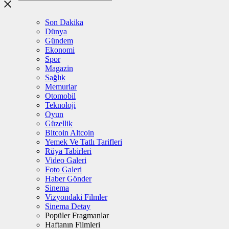
Son Dakika
Dünya
Gündem
Ekonomi
Spor
Magazin
Sağlık
Memurlar
Otomobil
Teknoloji
Oyun
Güzellik
Bitcoin Altcoin
Yemek Ve Tatlı Tarifleri
Rüya Tabirleri
Video Galeri
Foto Galeri
Haber Gönder
Sinema
Vizyondaki Filmler
Sinema Detay
Popüler Fragmanlar
Haftanın Filmleri