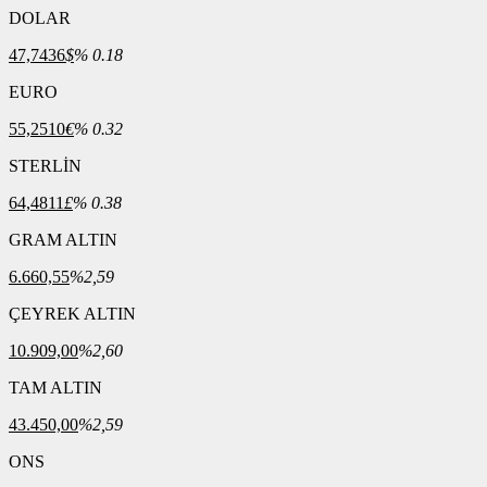
DOLAR
47,7436
$
% 0.18
EURO
55,2510
€
% 0.32
STERLİN
64,4811
£
% 0.38
GRAM ALTIN
6.660,55
%2,59
ÇEYREK ALTIN
10.909,00
%2,60
TAM ALTIN
43.450,00
%2,59
ONS