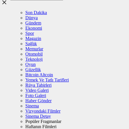
Son Dakika
Dünya
Gündem
Ekonomi
Spor
Magazin
Sağlık
Memurlar
Otomobil
Teknoloji
Oyun
Güzellik
Bitcoin Altcoin
Yemek Ve Tatlı Tarifleri
Rüya Tabirleri
Video Galeri
Foto Galeri
Haber Gönder
Sinema
Vizyondaki Filmler
Sinema Detay
Popüler Fragmanlar
Haftanın Filmleri