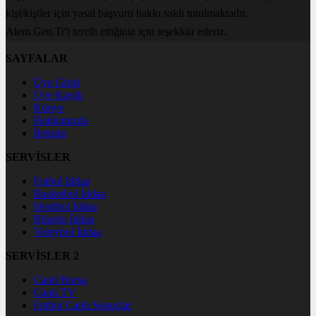
kişi/kişiler için yasal başvuru hakkı saklı tutulmaktadır.
Alem.Gen.Tr'i tercih ettiğiniz için teşekkür ederiz.
SAYFALAR
Üye Girişi
Üye Kaydı
Künye
Hakkımızda
İletişim
SERVİSLER
Futbol İddaa
Basketbol İddaa
Hentbol İddaa
Bilardo İddaa
Voleybol İddaa
SERVİSLER 2
Canlı Borsa
Canlı TV
Futbol Canlı Sonuçlar