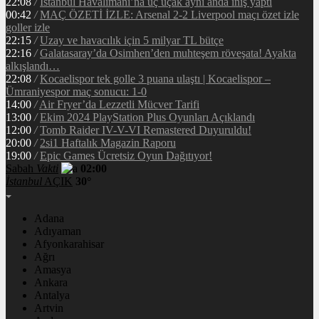
22:08
/
İstanbul Havalimanı’na üç uçak aynı anda iniş yaptı
00:42
/
MAÇ ÖZETİ İZLE: Arsenal 2-2 Liverpool maçı özet izle
goller izle
22:15
/
Uzay ve havacılık için 5 milyar TL bütçe
22:16
/
Galatasaray’da Osimhen’den muhteşem röveşata! Ayakta
alkışlandı…
22:08
/
Kocaelispor tek golle 3 puana ulaştı | Kocaelispor –
Ümraniyespor maç sonucu: 1-0
14:00
/
Air Fryer’da Lezzetli Mücver Tarifi
13:00
/
Ekim 2024 PlayStation Plus Oyunları Açıklandı
12:00
/
Tomb Raider IV-V-VI Remastered Duyuruldu!
20:00
/
2si1 Haftalık Magazin Raporu
19:00
/
Epic Games Ücretsiz Oyun Dağıtıyor!
Sabah
Vakti
02:00
İstanbul
AÇIK
30°
Adana
Adıyaman
Afyonkarahisar
Ağrı
Amasya
Ankara
Antalya
Artvin