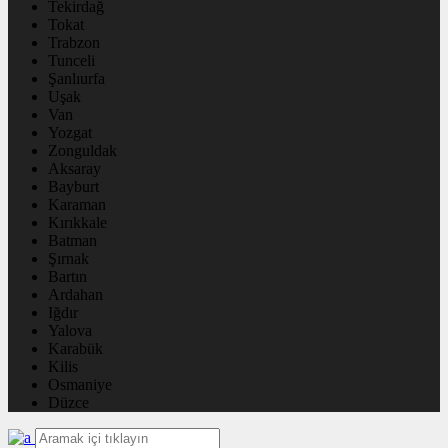
Tekirdağ
Tokat
Trabzon
Tunceli
Şanlıurfa
Uşak
Van
Yozgat
Zonguldak
Aksaray
Bayburt
Karaman
Kırıkkale
Batman
Şırnak
Bartın
Ardahan
Iğdır
Yalova
Karabük
Kilis
Osmaniye
Düzce