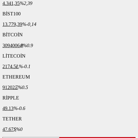
4.341,35
%2,39
BİST100
13.779,39
%-0,14
BİTCOİN
3094006
฿
%0.9
LİTECOİN
2174.5
Ł
%-0.1
ETHEREUM
91202
Ξ
%0.5
RİPPLE
49.13
%-0.6
TETHER
47.67
$
%0