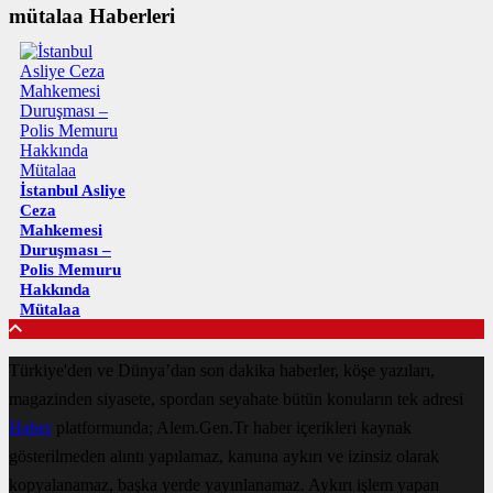
mütalaa Haberleri
İstanbul Asliye
Ceza
Mahkemesi
Duruşması –
Polis Memuru
Hakkında
Mütalaa
Türkiye'den ve Dünya’dan son dakika haberler, köşe yazıları,
magazinden siyasete, spordan seyahate bütün konuların tek adresi
Haber
platformunda; Alem.Gen.Tr haber içerikleri kaynak
gösterilmeden alıntı yapılamaz, kanuna aykırı ve izinsiz olarak
kopyalanamaz, başka yerde yayınlanamaz. Aykırı işlem yapan