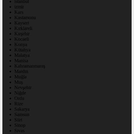
istanbul
izmir
Kars
Kastamonu
Kayseri
Kırklareli
Kırşehir
Kocaeli
Konya
Kütahya
Malatya
Manisa
Kahramanmaraş
Mardin
Muğla
Muş
Nevşehir
Niğde
Ordu
Rize
Sakarya
Samsun
Siirt
Sinop
Sivas