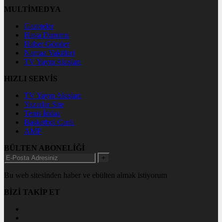
MULTİMEDYA
Gazeteler
Hava Durumu
Haber Gönder
Namaz Vakitleri
TV Yayın Akışları
HIZLI SERVİS
TV Yayın Akışları
Yazarlar Site
Tenis İddaa
Basketbol Canlı
AMP
BÜLTEN ABONELİĞİ
+
Bu web sitesinden haber ve ebülten almak istiyorum
BİZİ TAKİP ET