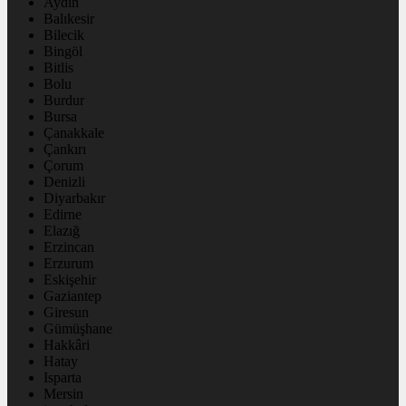
Aydın
Balıkesir
Bilecik
Bingöl
Bitlis
Bolu
Burdur
Bursa
Çanakkale
Çankırı
Çorum
Denizli
Diyarbakır
Edirne
Elazığ
Erzincan
Erzurum
Eskişehir
Gaziantep
Giresun
Gümüşhane
Hakkâri
Hatay
Isparta
Mersin