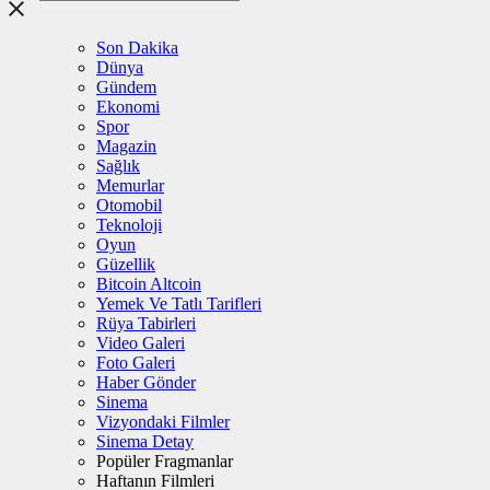
Son Dakika
Dünya
Gündem
Ekonomi
Spor
Magazin
Sağlık
Memurlar
Otomobil
Teknoloji
Oyun
Güzellik
Bitcoin Altcoin
Yemek Ve Tatlı Tarifleri
Rüya Tabirleri
Video Galeri
Foto Galeri
Haber Gönder
Sinema
Vizyondaki Filmler
Sinema Detay
Popüler Fragmanlar
Haftanın Filmleri