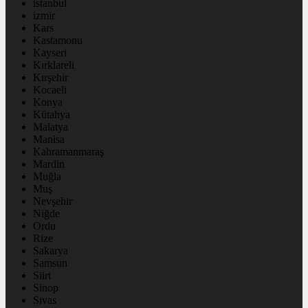
istanbul
izmir
Kars
Kastamonu
Kayseri
Kırklareli
Kırşehir
Kocaeli
Konya
Kütahya
Malatya
Manisa
Kahramanmaraş
Mardin
Muğla
Muş
Nevşehir
Niğde
Ordu
Rize
Sakarya
Samsun
Siirt
Sinop
Sivas