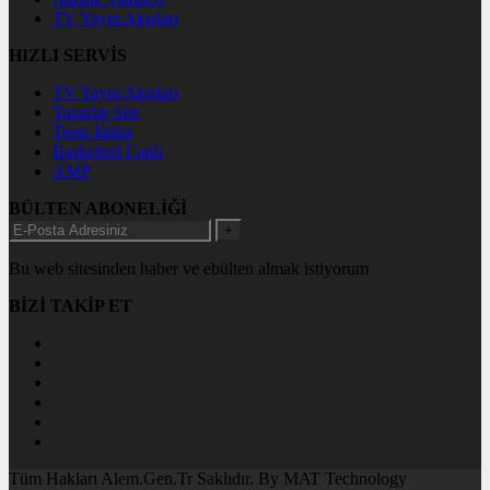
TV Yayın Akışları
HIZLI SERVİS
TV Yayın Akışları
Yazarlar Site
Tenis İddaa
Basketbol Canlı
AMP
BÜLTEN ABONELİĞİ
+
Bu web sitesinden haber ve ebülten almak istiyorum
BİZİ TAKİP ET
Tüm Hakları Alem.Gen.Tr Saklıdır. By MAT Technology