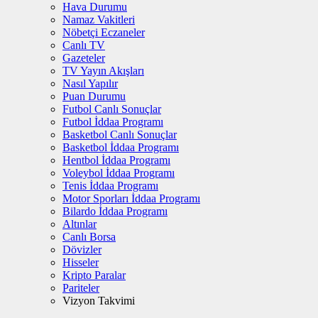
Hava Durumu
Namaz Vakitleri
Nöbetçi Eczaneler
Canlı TV
Gazeteler
TV Yayın Akışları
Nasıl Yapılır
Puan Durumu
Futbol Canlı Sonuçlar
Futbol İddaa Programı
Basketbol Canlı Sonuçlar
Basketbol İddaa Programı
Hentbol İddaa Programı
Voleybol İddaa Programı
Tenis İddaa Programı
Motor Sporları İddaa Programı
Bilardo İddaa Programı
Altınlar
Canlı Borsa
Dövizler
Hisseler
Kripto Paralar
Pariteler
Vizyon Takvimi