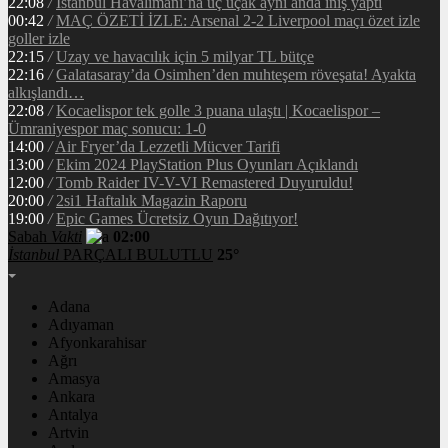
22:08
/
İstanbul Havalimanı’na üç uçak aynı anda iniş yaptı
00:42
/
MAÇ ÖZETİ İZLE: Arsenal 2-2 Liverpool maçı özet izle
goller izle
22:15
/
Uzay ve havacılık için 5 milyar TL bütçe
22:16
/
Galatasaray’da Osimhen’den muhteşem röveşata! Ayakta
alkışlandı…
22:08
/
Kocaelispor tek golle 3 puana ulaştı | Kocaelispor –
Ümraniyespor maç sonucu: 1-0
14:00
/
Air Fryer’da Lezzetli Mücver Tarifi
13:00
/
Ekim 2024 PlayStation Plus Oyunları Açıklandı
12:00
/
Tomb Raider IV-V-VI Remastered Duyuruldu!
20:00
/
2si1 Haftalık Magazin Raporu
19:00
/
Epic Games Ücretsiz Oyun Dağıtıyor!
Sabah
Vakti
02:00
İstanbul
PARÇALI BULUTLU
25°
Adana
Adıyaman
Afyonkarahisar
Ağrı
Amasya
Ankara
Antalya
Artvin