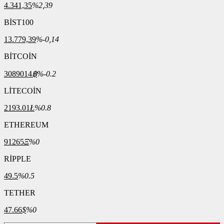
4.341,35
%2,39
BİST100
13.779,39
%-0,14
BİTCOİN
3089014
฿
%-0.2
LİTECOİN
2193.01
Ł
%0.8
ETHEREUM
91265
Ξ
%0
RİPPLE
49.5
%0.5
TETHER
47.66
$
%0