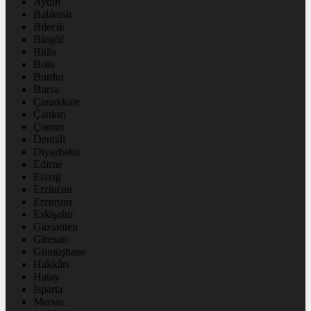
Aydın
Balıkesir
Bilecik
Bingöl
Bitlis
Bolu
Burdur
Bursa
Çanakkale
Çankırı
Çorum
Denizli
Diyarbakır
Edirne
Elazığ
Erzincan
Erzurum
Eskişehir
Gaziantep
Giresun
Gümüşhane
Hakkâri
Hatay
Isparta
Mersin