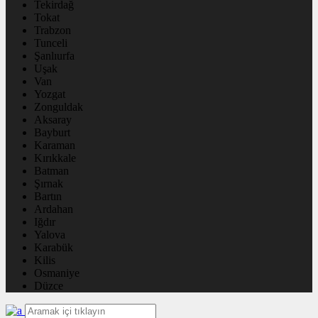
Tekirdağ
Tokat
Trabzon
Tunceli
Şanlıurfa
Uşak
Van
Yozgat
Zonguldak
Aksaray
Bayburt
Karaman
Kırıkkale
Batman
Şırnak
Bartın
Ardahan
Iğdır
Yalova
Karabük
Kilis
Osmaniye
Düzce