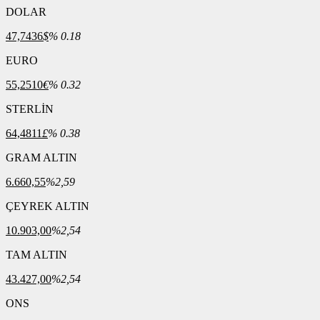
DOLAR
47,7436
$
% 0.18
EURO
55,2510
€
% 0.32
STERLİN
64,4811
£
% 0.38
GRAM ALTIN
6.660,55
%2,59
ÇEYREK ALTIN
10.903,00
%2,54
TAM ALTIN
43.427,00
%2,54
ONS