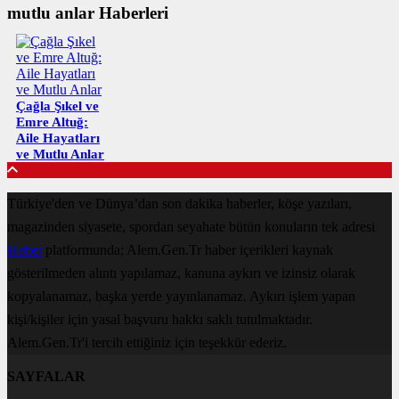
mutlu anlar Haberleri
Çağla Şıkel ve
Emre Altuğ:
Aile Hayatları
ve Mutlu Anlar
Türkiye'den ve Dünya’dan son dakika haberler, köşe yazıları,
magazinden siyasete, spordan seyahate bütün konuların tek adresi
Haber
platformunda; Alem.Gen.Tr haber içerikleri kaynak
gösterilmeden alıntı yapılamaz, kanuna aykırı ve izinsiz olarak
kopyalanamaz, başka yerde yayınlanamaz. Aykırı işlem yapan
kişi/kişiler için yasal başvuru hakkı saklı tutulmaktadır.
Alem.Gen.Tr'i tercih ettiğiniz için teşekkür ederiz.
SAYFALAR