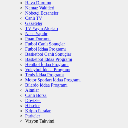
Hava Durumu
Namaz Vakitleri
Nöbetçi Eczaneler
Canlı TV
Gazeteler
TV Yayın Akışları
Nasıl Yapılır
Puan Durumu
Futbol Canlı Sonuçlar
Futbol İddaa Programı
Basketbol Canlı Sonuçlar
Basketbol İddaa Programı
Hentbol İddaa Programı
Voleybol İddaa Programı
Tenis İddaa Programı
Motor Sporları İddaa Programı
Bilardo İddaa Programı
Altınlar
Canlı Borsa
Dövizler
Hisseler
Kripto Paralar
Pariteler
Vizyon Takvimi