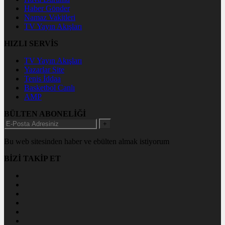
Haber Gönder
Namaz Vakitleri
TV Yayın Akışları
HIZLI SERVİS
TV Yayın Akışları
Yazarlar Site
Tenis İddaa
Basketbol Canlı
AMP
BÜLTEN ABONELİĞİ
+
Bu web sitesinden haber ve ebülten almak istiyorum
BİZİ TAKİP ET