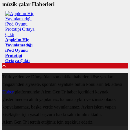
müzik çalar Haberleri
Apple’ın Hiç
Yayınlamadığı
iPod Oyunu
Prototipi
Ortaya Çıktı
Türkiye'den ve Dünya’dan son dakika haberler, köşe yazıları,
magazinden siyasete, spordan seyahate bütün konuların tek adresi
Haber
platformunda; Alem.Gen.Tr haber içerikleri kaynak
gösterilmeden alıntı yapılamaz, kanuna aykırı ve izinsiz olarak
kopyalanamaz, başka yerde yayınlanamaz. Aykırı işlem yapan
kişi/kişiler için yasal başvuru hakkı saklı tutulmaktadır.
Alem.Gen.Tr'i tercih ettiğiniz için teşekkür ederiz.