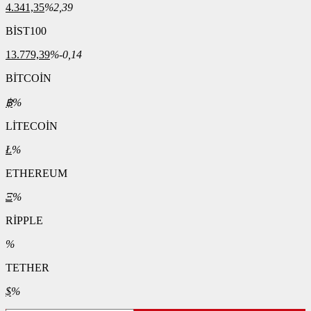
4.341,35
%2,39
BİST100
13.779,39
%-0,14
BİTCOİN
฿
%
LİTECOİN
Ł
%
ETHEREUM
Ξ
%
RİPPLE
%
TETHER
$
%