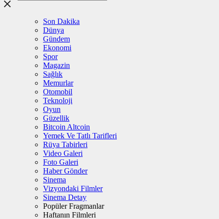
Son Dakika
Dünya
Gündem
Ekonomi
Spor
Magazin
Sağlık
Memurlar
Otomobil
Teknoloji
Oyun
Güzellik
Bitcoin Altcoin
Yemek Ve Tatlı Tarifleri
Rüya Tabirleri
Video Galeri
Foto Galeri
Haber Gönder
Sinema
Vizyondaki Filmler
Sinema Detay
Popüler Fragmanlar
Haftanın Filmleri