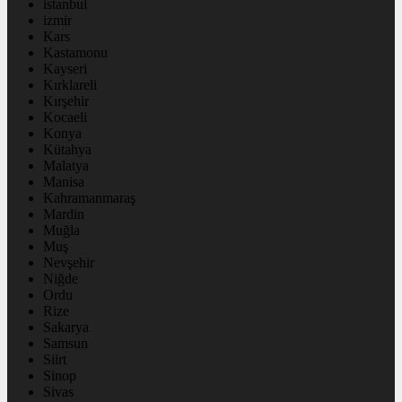
istanbul
izmir
Kars
Kastamonu
Kayseri
Kırklareli
Kırşehir
Kocaeli
Konya
Kütahya
Malatya
Manisa
Kahramanmaraş
Mardin
Muğla
Muş
Nevşehir
Niğde
Ordu
Rize
Sakarya
Samsun
Siirt
Sinop
Sivas