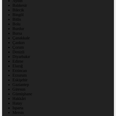
Aydın
Balıkesir
Bilecik
Bingöl
Bitlis
Bolu
Burdur
Bursa
Çanakkale
Çankırı
Çorum
Denizli
Diyarbakır
Edirne
Elazığ
Erzincan
Erzurum
Eskişehir
Gaziantep
Giresun
Gümüşhane
Hakkâri
Hatay
Isparta
Mersin