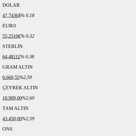
DOLAR
47,7436
$
% 0.18
EURO
55,2510
€
% 0.32
STERLİN
64,4811
£
% 0.38
GRAM ALTIN
6.660,55
%2,59
ÇEYREK ALTIN
10.909,00
%2,60
TAM ALTIN
43.450,00
%2,59
ONS