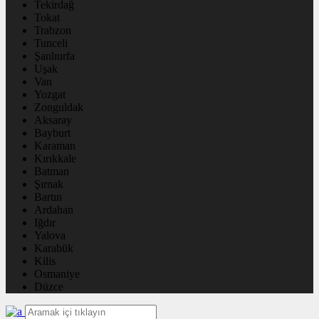
Tekirdağ
Tokat
Trabzon
Tunceli
Şanlıurfa
Uşak
Van
Yozgat
Zonguldak
Aksaray
Bayburt
Karaman
Kırıkkale
Batman
Şırnak
Bartın
Ardahan
Iğdır
Yalova
Karabük
Kilis
Osmaniye
Düzce