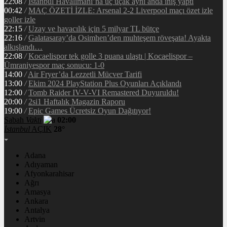
22:08
/
İstanbul Havalimanı’na üç uçak aynı anda iniş yaptı
00:42
/
MAÇ ÖZETİ İZLE: Arsenal 2-2 Liverpool maçı özet izle
goller izle
22:15
/
Uzay ve havacılık için 5 milyar TL bütçe
22:16
/
Galatasaray’da Osimhen’den muhteşem röveşata! Ayakta
alkışlandı…
22:08
/
Kocaelispor tek golle 3 puana ulaştı | Kocaelispor –
Ümraniyespor maç sonucu: 1-0
14:00
/
Air Fryer’da Lezzetli Mücver Tarifi
13:00
/
Ekim 2024 PlayStation Plus Oyunları Açıklandı
12:00
/
Tomb Raider IV-V-VI Remastered Duyuruldu!
20:00
/
2si1 Haftalık Magazin Raporu
19:00
/
Epic Games Ücretsiz Oyun Dağıtıyor!
Sabah
Vakti
02:00
İstanbul
AÇIK
28°
Adana
Adıyaman
Afyonkarahisar
Ağrı
Amasya
Ankara
Antalya
Artvin