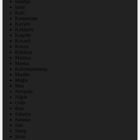
istanbul
izmir
Kars
Kastamonu
Kayseri
Kırklareli
Kırşehir
Kocaeli
Konya
Kütahya
Malatya
Manisa
Kahramanmaraş
Mardin
Muğla
Muş
Nevşehir
Niğde
Ordu
Rize
Sakarya
Samsun
Siirt
Sinop
Sivas