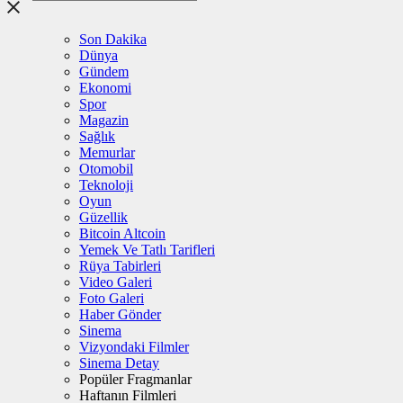
Son Dakika
Dünya
Gündem
Ekonomi
Spor
Magazin
Sağlık
Memurlar
Otomobil
Teknoloji
Oyun
Güzellik
Bitcoin Altcoin
Yemek Ve Tatlı Tarifleri
Rüya Tabirleri
Video Galeri
Foto Galeri
Haber Gönder
Sinema
Vizyondaki Filmler
Sinema Detay
Popüler Fragmanlar
Haftanın Filmleri