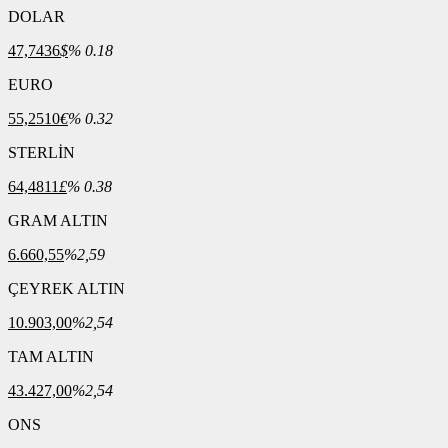
DOLAR
47,7436
$
% 0.18
EURO
55,2510
€
% 0.32
STERLİN
64,4811
£
% 0.38
GRAM ALTIN
6.660,55
%2,59
ÇEYREK ALTIN
10.903,00
%2,54
TAM ALTIN
43.427,00
%2,54
ONS