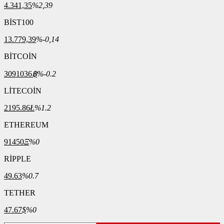
4.341,35
%2,39
BİST100
13.779,39
%-0,14
BİTCOİN
3091036
฿
%-0.2
LİTECOİN
2195.86
Ł
%1.2
ETHEREUM
91450
Ξ
%0
RİPPLE
49.63
%0.7
TETHER
47.67
$
%0