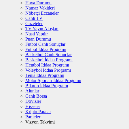
Hava Durumu
Namaz Vakitleri
Nöbetçi Eczaneler
Canlı TV
Gazeteler
TV Yayın Akışları
Nasıl Yapılır
Puan Durumu
Futbol Canlı Sonuçlar
Futbol İddaa Programı
Basketbol Canlı Sonuçlar
Basketbol İddaa Programı
Hentbol İddaa Programı
Voleybol İddaa Programı
Tenis İddaa Programı
Motor Sporları İddaa Programı
Bilardo İddaa Programı
Altınlar
Canlı Borsa
Dövizler
Hisseler
Kripto Paralar
Pariteler
Vizyon Takvimi