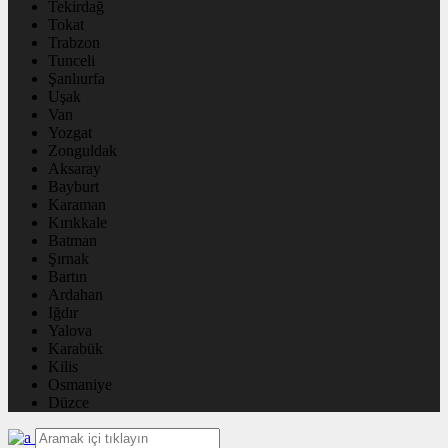
Tekirdağ
Tokat
Trabzon
Tunceli
Şanlıurfa
Uşak
Van
Yozgat
Zonguldak
Aksaray
Bayburt
Karaman
Kırıkkale
Batman
Şırnak
Bartın
Ardahan
Iğdır
Yalova
Karabük
Kilis
Osmaniye
Düzce