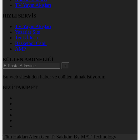
TV Yayın Akışları
HIZLI SERVİS
TV Yayın Akışları
Yazarlar Site
Tenis İddaa
Basketbol Canlı
AMP
BÜLTEN ABONELİĞİ
+
Bu web sitesinden haber ve ebülten almak istiyorum
BİZİ TAKİP ET
Tüm Hakları Alem.Gen.Tr Saklıdır. By MAT Technology