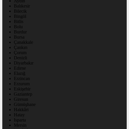
Aydın
Balıkesir
Bilecik
Bingöl
Bitlis
Bolu
Burdur
Bursa
Çanakkale
Çankırı
Çorum
Denizli
Diyarbakır
Edirne
Elazığ
Erzincan
Erzurum
Eskişehir
Gaziantep
Giresun
Gümüşhane
Hakkâri
Hatay
Isparta
Mersin