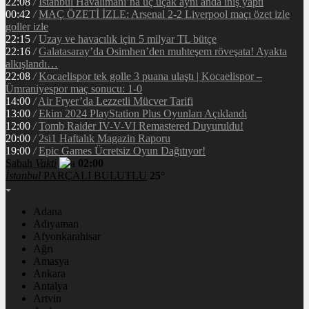
22:08
/
İstanbul Havalimanı’na üç uçak aynı anda iniş yaptı
00:42
/
MAÇ ÖZETİ İZLE: Arsenal 2-2 Liverpool maçı özet izle
goller izle
22:15
/
Uzay ve havacılık için 5 milyar TL bütçe
22:16
/
Galatasaray’da Osimhen’den muhteşem röveşata! Ayakta
alkışlandı…
22:08
/
Kocaelispor tek golle 3 puana ulaştı | Kocaelispor –
Ümraniyespor maç sonucu: 1-0
14:00
/
Air Fryer’da Lezzetli Mücver Tarifi
13:00
/
Ekim 2024 PlayStation Plus Oyunları Açıklandı
12:00
/
Tomb Raider IV-V-VI Remastered Duyuruldu!
20:00
/
2si1 Haftalık Magazin Raporu
19:00
/
Epic Games Ücretsiz Oyun Dağıtıyor!
Sabah
Vakti
02:00
İstanbul
PARÇALI BULUTLU
25°
Adana
Adıyaman
Afyonkarahisar
Ağrı
Amasya
Ankara
Antalya
Artvin