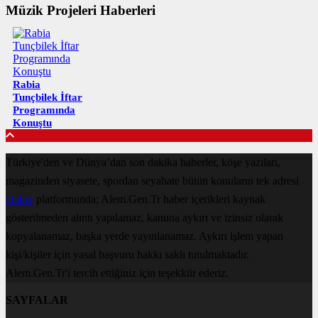
Müzik Projeleri Haberleri
Rabia
Tunçbilek İftar
Programında
Konuştu
Türkiye'den ve Dünya’dan son dakika haberler, köşe yazıları,
magazinden siyasete, spordan seyahate bütün konuların tek adresi
Haber
platformunda; Alem.Gen.Tr haber içerikleri kaynak
gösterilmeden alıntı yapılamaz, kanuna aykırı ve izinsiz olarak
kopyalanamaz, başka yerde yayınlanamaz. Aykırı işlem yapan
kişi/kişiler için yasal başvuru hakkı saklı tutulmaktadır.
Alem.Gen.Tr'i tercih ettiğiniz için teşekkür ederiz.
SAYFALAR