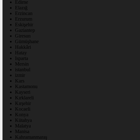
Edirne
Elazığ
Erzincan
Erzurum
Eskişehir
Gaziantep
Giresun
Gümüşhane
Hakkâri
Hatay
Isparta
Mersin
istanbul
izmir
Kars
Kastamonu
Kayseri
Kırklareli
Kırşehir
Kocaeli
Konya
Kütahya
Malatya
Manisa
Kahramanmaraş