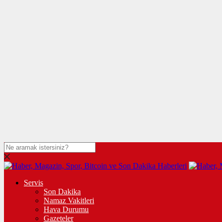
Servis
Son Dakika
Namaz Vakitleri
Hava Durumu
Gazeteler