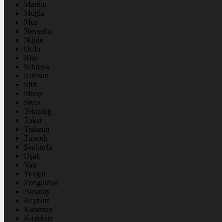
Mardin
Muğla
Muş
Nevşehir
Niğde
Ordu
Rize
Sakarya
Samsun
Siirt
Sinop
Sivas
Tekirdağ
Tokat
Trabzon
Tunceli
Şanlıurfa
Uşak
Van
Yozgat
Zonguldak
Aksaray
Bayburt
Karaman
Kırıkkale