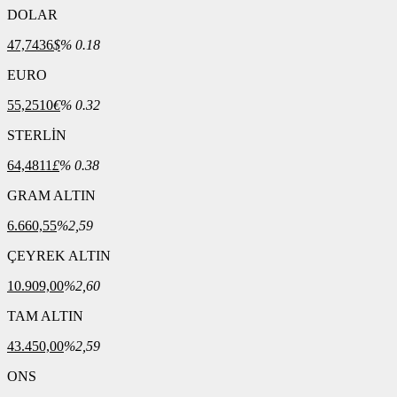
DOLAR
47,7436
$
% 0.18
EURO
55,2510
€
% 0.32
STERLİN
64,4811
£
% 0.38
GRAM ALTIN
6.660,55
%2,59
ÇEYREK ALTIN
10.909,00
%2,60
TAM ALTIN
43.450,00
%2,59
ONS