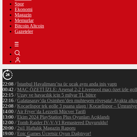
Spor
Ekonomi
Magazin
Memurlar
Bitcoin Altcoin
Gazeteler
22:08
/
İstanbul Havalimanı’na üç uçak aynı anda iniş yaptı
00:42
/
MAÇ ÖZETİ İZLE: Arsenal 2-2 Liverpool maçı özet izle golle
22:15
/
Uzay ve havacılık için 5 milyar TL bütçe
22:16
/
Galatasaray’da Osimhen’den muhteşem röveşata! Ayakta alkı
22:08
/
Kocaelispor tek golle 3 puana ulaştı | Kocaelispor – Ümraniy
14:00
/
Air Fryer’da Lezzetli Mücver Tarifi
13:00
/
Ekim 2024 PlayStation Plus Oyunları Açıklandı
12:00
/
Tomb Raider IV-V-VI Remastered Duyuruldu!
20:00
/
2si1 Haftalık Magazin Raporu
19:00
/
Epic Games Ücretsiz Oyun Dağıtıyor!