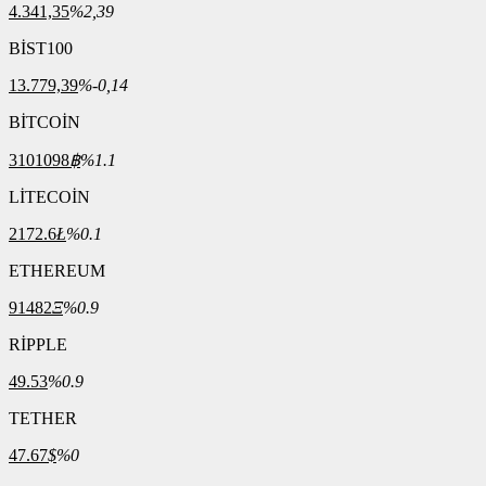
4.341,35
%2,39
BİST100
13.779,39
%-0,14
BİTCOİN
3101098
฿
%1.1
LİTECOİN
2172.6
Ł
%0.1
ETHEREUM
91482
Ξ
%0.9
RİPPLE
49.53
%0.9
TETHER
47.67
$
%0