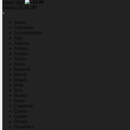
Sabah
Vakti
02:00
İstanbul
AÇIK
28°
Adana
Adıyaman
Afyonkarahisar
Ağrı
Amasya
Ankara
Antalya
Artvin
Aydın
Balıkesir
Bilecik
Bingöl
Bitlis
Bolu
Burdur
Bursa
Çanakkale
Çankırı
Çorum
Denizli
Diyarbakır