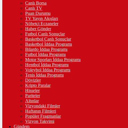
Canlı Borsa
Canlı TV
Puan Durumu
TV Yayın Akışları
Nöbetçi Eczaneler
Haber Gönder
Futbol Canlı Sonuçlar
Basketbol Canlı Sonuçlar
Basketbol İddaa Programı
Bilardo İddaa Programı
Futbol İddaa Programı
Motor Sporları İddaa Programı
Hentbol İddaa Programı
Voleybol İddaa Programı
Tenis İddaa Programı
Dövizler
Kripto Paralar
Hisseler
Pariteler
Altınlar
Vizyondaki Filmler
Haftanın Filmleri
Popüler Fragmanlar
Vizyon Takvimi
Gündem