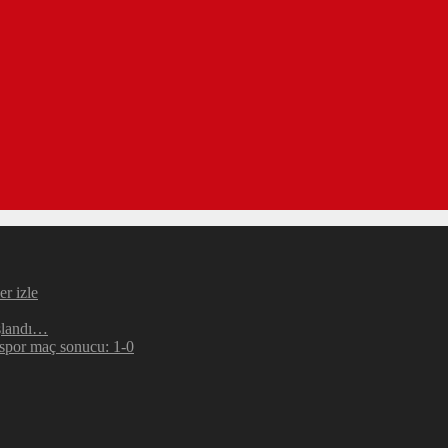
r izle
şlandı…
espor maç sonucu: 1-0