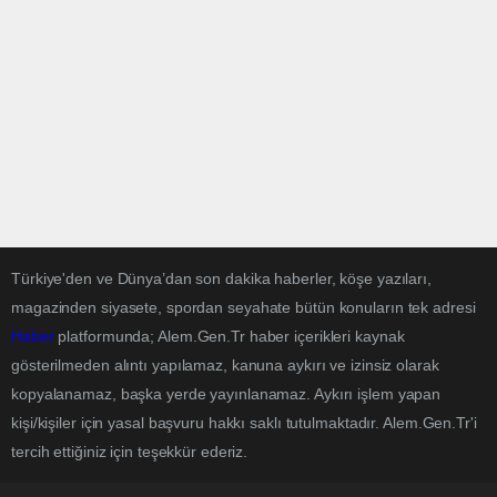
Türkiye'den ve Dünya’dan son dakika haberler, köşe yazıları,
magazinden siyasete, spordan seyahate bütün konuların tek adresi
Haber
platformunda; Alem.Gen.Tr haber içerikleri kaynak
gösterilmeden alıntı yapılamaz, kanuna aykırı ve izinsiz olarak
kopyalanamaz, başka yerde yayınlanamaz. Aykırı işlem yapan
kişi/kişiler için yasal başvuru hakkı saklı tutulmaktadır. Alem.Gen.Tr'i
tercih ettiğiniz için teşekkür ederiz.