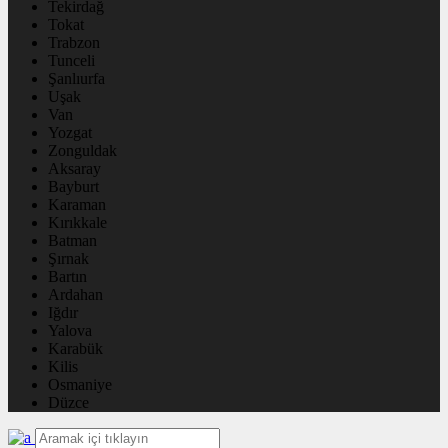
Tekirdağ
Tokat
Trabzon
Tunceli
Şanlıurfa
Uşak
Van
Yozgat
Zonguldak
Aksaray
Bayburt
Karaman
Kırıkkale
Batman
Şırnak
Bartın
Ardahan
Iğdır
Yalova
Karabük
Kilis
Osmaniye
Düzce