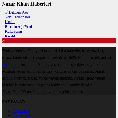
Nazar Khan Haberleri
Bitcoin Ağı Yeni
Rekorunu
Kırdı!
Türkiye'den ve Dünya’dan son dakika haberler, köşe yazıları,
magazinden siyasete, spordan seyahate bütün konuların tek adresi
Haber
platformunda; Alem.Gen.Tr haber içerikleri kaynak
gösterilmeden alıntı yapılamaz, kanuna aykırı ve izinsiz olarak
kopyalanamaz, başka yerde yayınlanamaz. Aykırı işlem yapan
kişi/kişiler için yasal başvuru hakkı saklı tutulmaktadır.
Alem.Gen.Tr'i tercih ettiğiniz için teşekkür ederiz.
SAYFALAR
Üye Girişi
Üye Kaydı