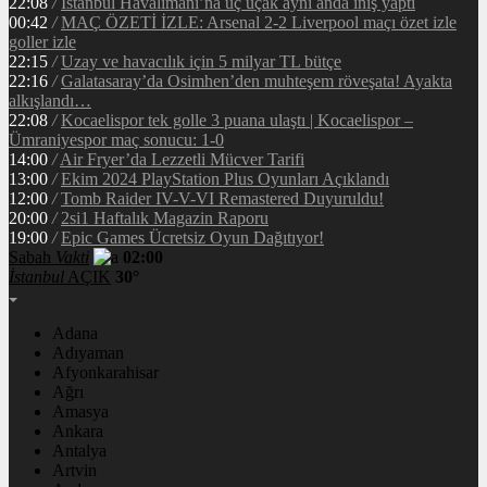
22:08
/
İstanbul Havalimanı’na üç uçak aynı anda iniş yaptı
00:42
/
MAÇ ÖZETİ İZLE: Arsenal 2-2 Liverpool maçı özet izle
goller izle
22:15
/
Uzay ve havacılık için 5 milyar TL bütçe
22:16
/
Galatasaray’da Osimhen’den muhteşem röveşata! Ayakta
alkışlandı…
22:08
/
Kocaelispor tek golle 3 puana ulaştı | Kocaelispor –
Ümraniyespor maç sonucu: 1-0
14:00
/
Air Fryer’da Lezzetli Mücver Tarifi
13:00
/
Ekim 2024 PlayStation Plus Oyunları Açıklandı
12:00
/
Tomb Raider IV-V-VI Remastered Duyuruldu!
20:00
/
2si1 Haftalık Magazin Raporu
19:00
/
Epic Games Ücretsiz Oyun Dağıtıyor!
Sabah
Vakti
02:00
İstanbul
AÇIK
30°
Adana
Adıyaman
Afyonkarahisar
Ağrı
Amasya
Ankara
Antalya
Artvin