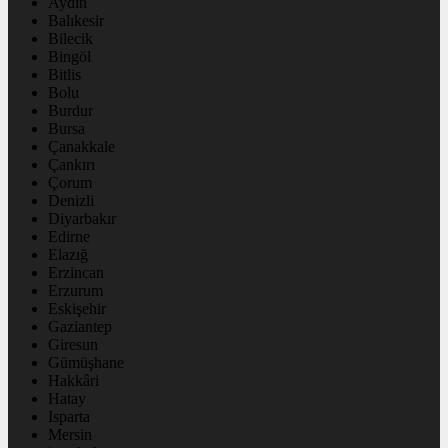
Aydın
Balıkesir
Bilecik
Bingöl
Bitlis
Bolu
Burdur
Bursa
Çanakkale
Çankırı
Çorum
Denizli
Diyarbakır
Edirne
Elazığ
Erzincan
Erzurum
Eskişehir
Gaziantep
Giresun
Gümüşhane
Hakkâri
Hatay
Isparta
Mersin