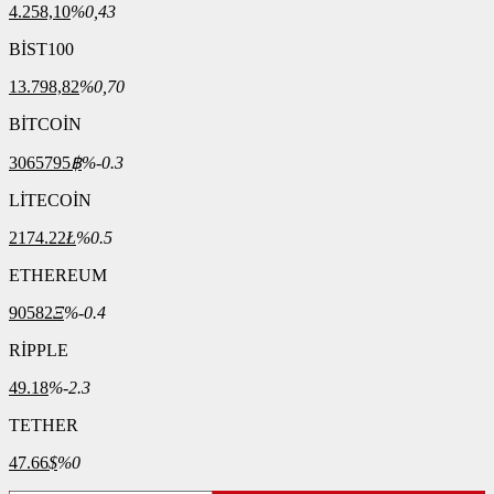
4.258,10
%0,43
BİST100
13.798,82
%0,70
BİTCOİN
3065795
฿
%-0.3
LİTECOİN
2174.22
Ł
%0.5
ETHEREUM
90582
Ξ
%-0.4
RİPPLE
49.18
%-2.3
TETHER
47.66
$
%0