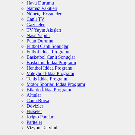
Hava Durumu
Namaz Vakitleri
Nöbetçi Eczaneler
Canlı TV
Gazeteler
TV Yayın Akışları
Nasıl Yapılır
Puan Durumu
Futbol Canlı Sonuçlar
Futbol İddaa Programı
Basketbol Canlı Sonuçlar
Basketbol İddaa Programı
Hentbol İddaa Programı
Voleybol İddaa Programı
Tenis İddaa Programı
Motor Sporları İddaa Programı
Bilardo İddaa Programı
Altınlar
Canlı Borsa
Dövizler
Hisseler
Kripto Paralar
Pariteler
Vizyon Takvimi