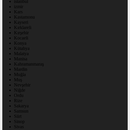
istanbul
izmir
Kars
Kastamonu
Kayseri
Kırklareli
Kırşehir
Kocaeli
Konya
Kütahya
Malatya
Manisa
Kahramanmaraş
Mardin
Muğla
Muş
Nevşehir
Niğde
Ordu
Rize
Sakarya
Samsun
Siirt
Sinop
Sivas