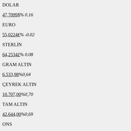
DOLAR
47,7099
$
% 0.16
EURO
55,0224
€
% -0.02
STERLİN
64,2534
£
% 0.08
GRAM ALTIN
6.533,98
%0,64
ÇEYREK ALTIN
10.707,00
%0,70
TAM ALTIN
42.644,00
%0,69
ONS