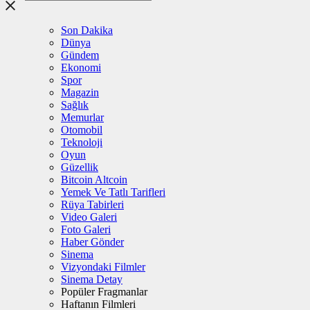
Son Dakika
Dünya
Gündem
Ekonomi
Spor
Magazin
Sağlık
Memurlar
Otomobil
Teknoloji
Oyun
Güzellik
Bitcoin Altcoin
Yemek Ve Tatlı Tarifleri
Rüya Tabirleri
Video Galeri
Foto Galeri
Haber Gönder
Sinema
Vizyondaki Filmler
Sinema Detay
Popüler Fragmanlar
Haftanın Filmleri