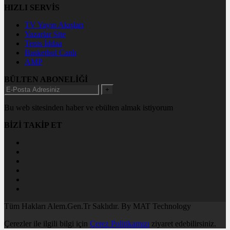
HIZLI SERVİS
TV Yayın Akışları
Yazarlar Site
Tenis İddaa
Basketbol Canlı
AMP
BÜLTEN ABONELİĞİ
+
Bu web sitesinden haber ve ebülten almak istiyorum
BİZİ TAKİP ET
Tüm Hakları Alem.Gen.Tr Saklıdır. By MAT Technology
Çerezler ile ilgili bilgi için
Çerez Politikamızı
ziyaret edebilirsiniz.