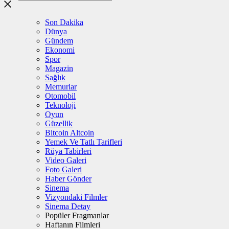
Son Dakika
Dünya
Gündem
Ekonomi
Spor
Magazin
Sağlık
Memurlar
Otomobil
Teknoloji
Oyun
Güzellik
Bitcoin Altcoin
Yemek Ve Tatlı Tarifleri
Rüya Tabirleri
Video Galeri
Foto Galeri
Haber Gönder
Sinema
Vizyondaki Filmler
Sinema Detay
Popüler Fragmanlar
Haftanın Filmleri