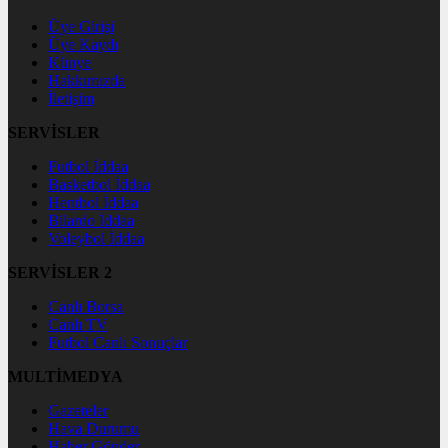
Üye Girişi
Üye Kaydı
Künye
Hakkımızda
İletişim
SERVİSLER
Futbol İddaa
Basketbol İddaa
Hentbol İddaa
Bilardo İddaa
Voleybol İddaa
SERVİSLER 2
Canlı Borsa
Canlı TV
Futbol Canlı Sonuçlar
MULTİMEDYA
Gazeteler
Hava Durumu
Haber Gönder