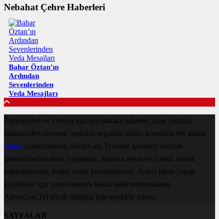
Nebahat Çehre Haberleri
Bahar Öztan’ın
Ardından
Sevenlerinden
Veda Mesajları
Türkiye'den ve Dünya’dan son dakika haberler, köşe yazıları,
magazinden siyasete, spordan seyahate bütün konuların tek adresi
Haber
platformunda; Alem.Gen.Tr haber içerikleri kaynak
gösterilmeden alıntı yapılamaz, kanuna aykırı ve izinsiz olarak
kopyalanamaz, başka yerde yayınlanamaz. Aykırı işlem yapan
kişi/kişiler için yasal başvuru hakkı saklı tutulmaktadır.
Alem.Gen.Tr'i tercih ettiğiniz için teşekkür ederiz.
SAYFALAR