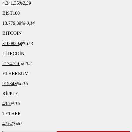
4.341,35
%2,39
BİST100
13.779,39
%-0,14
BİTCOİN
3100829
฿
%-0.3
LİTECOİN
2174.75
Ł
%-0.2
ETHEREUM
91584
Ξ
%-0.5
RİPPLE
49.7
%0.5
TETHER
47.67
$
%0