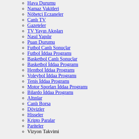
Hava Durumu
Namaz Vakitleri
Nöbetçi Eczaneler
Canlı TV
Gazeteler
TV Yayın Akışları
Nasıl Yapılır
Puan Durumu
Futbol Canlı Sonuçlar
Futbol İddaa Programı
Basketbol Canlı Sonuçlar
Basketbol İddaa Programı
Hentbol İddaa Programı
Voleybol İddaa Programı
Tenis İddaa Programı
Motor Sporları İddaa Programı
Bilardo İddaa Programı
Altınlar
Canlı Borsa
Dövizler
Hisseler
Kripto Paralar
Pariteler
Vizyon Takvimi