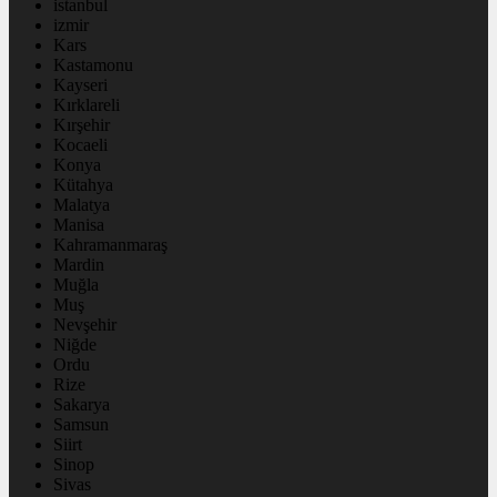
istanbul
izmir
Kars
Kastamonu
Kayseri
Kırklareli
Kırşehir
Kocaeli
Konya
Kütahya
Malatya
Manisa
Kahramanmaraş
Mardin
Muğla
Muş
Nevşehir
Niğde
Ordu
Rize
Sakarya
Samsun
Siirt
Sinop
Sivas