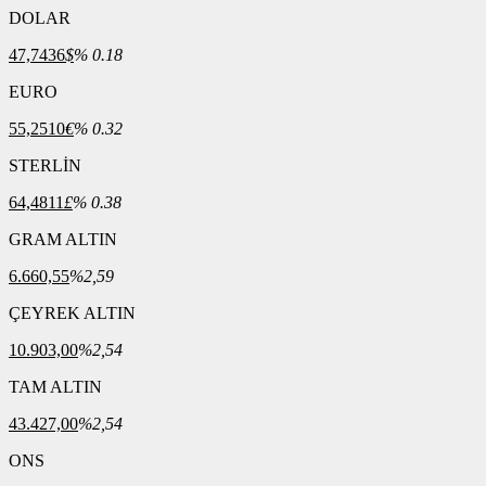
DOLAR
47,7436
$
% 0.18
EURO
55,2510
€
% 0.32
STERLİN
64,4811
£
% 0.38
GRAM ALTIN
6.660,55
%2,59
ÇEYREK ALTIN
10.903,00
%2,54
TAM ALTIN
43.427,00
%2,54
ONS