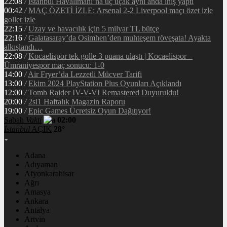
22:08
/
İstanbul Havalimanı’na üç uçak aynı anda iniş yaptı
00:42
/
MAÇ ÖZETİ İZLE: Arsenal 2-2 Liverpool maçı özet izle
goller izle
22:15
/
Uzay ve havacılık için 5 milyar TL bütçe
22:16
/
Galatasaray’da Osimhen’den muhteşem röveşata! Ayakta
alkışlandı…
22:08
/
Kocaelispor tek golle 3 puana ulaştı | Kocaelispor –
Ümraniyespor maç sonucu: 1-0
14:00
/
Air Fryer’da Lezzetli Mücver Tarifi
13:00
/
Ekim 2024 PlayStation Plus Oyunları Açıklandı
12:00
/
Tomb Raider IV-V-VI Remastered Duyuruldu!
20:00
/
2si1 Haftalık Magazin Raporu
19:00
/
Epic Games Ücretsiz Oyun Dağıtıyor!
Sabah
Vakti
02:00
İstanbul
AÇIK
28°
Adana
Adıyaman
Afyonkarahisar
Ağrı
Amasya
Ankara
Antalya
Artvin