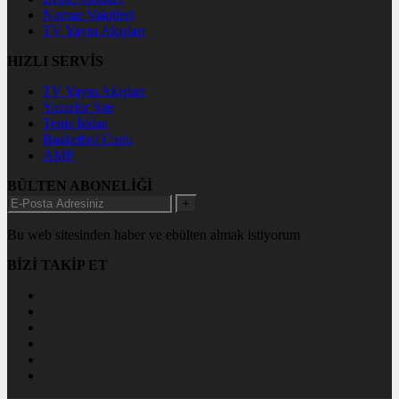
Namaz Vakitleri
TV Yayın Akışları
HIZLI SERVİS
TV Yayın Akışları
Yazarlar Site
Tenis İddaa
Basketbol Canlı
AMP
BÜLTEN ABONELİĞİ
+
Bu web sitesinden haber ve ebülten almak istiyorum
BİZİ TAKİP ET