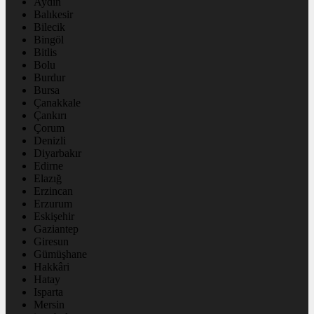
Aydın
Balıkesir
Bilecik
Bingöl
Bitlis
Bolu
Burdur
Bursa
Çanakkale
Çankırı
Çorum
Denizli
Diyarbakır
Edirne
Elazığ
Erzincan
Erzurum
Eskişehir
Gaziantep
Giresun
Gümüşhane
Hakkâri
Hatay
Isparta
Mersin