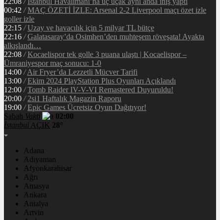
22:08
/
İstanbul Havalimanı’na üç uçak aynı anda iniş yaptı
00:42
/
MAÇ ÖZETİ İZLE: Arsenal 2-2 Liverpool maçı özet izle
goller izle
22:15
/
Uzay ve havacılık için 5 milyar TL bütçe
22:16
/
Galatasaray’da Osimhen’den muhteşem röveşata! Ayakta
alkışlandı…
22:08
/
Kocaelispor tek golle 3 puana ulaştı | Kocaelispor –
Ümraniyespor maç sonucu: 1-0
14:00
/
Air Fryer’da Lezzetli Mücver Tarifi
13:00
/
Ekim 2024 PlayStation Plus Oyunları Açıklandı
12:00
/
Tomb Raider IV-V-VI Remastered Duyuruldu!
20:00
/
2si1 Haftalık Magazin Raporu
19:00
/
Epic Games Ücretsiz Oyun Dağıtıyor!
Sabah
Vakti
02:00
İstanbul
AÇIK
28°
Adana
Adıyaman
Afyonkarahisar
Ağrı
Amasya
Ankara
Antalya
Artvin