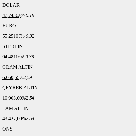
DOLAR
47,7436
$
% 0.18
EURO
55,2510
€
% 0.32
STERLİN
64,4811
£
% 0.38
GRAM ALTIN
6.660,55
%2,59
ÇEYREK ALTIN
10.903,00
%2,54
TAM ALTIN
43.427,00
%2,54
ONS