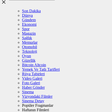
Son Dakika
Dünya
Gündem
Ekonomi
Spor
Magazin
Sağlık
Memurlar
Otomobil
Teknoloji
Oyun
Güzellik
Bitcoin Altcoin
Yemek Ve Tatlı Tarifleri
Rüya Tabirleri
Video Galeri
Foto Galeri
Haber Gönder
Sinema
Vizyondaki Filmler
Sinema Detay
Popüler Fragmanlar
Haftanın Filmleri