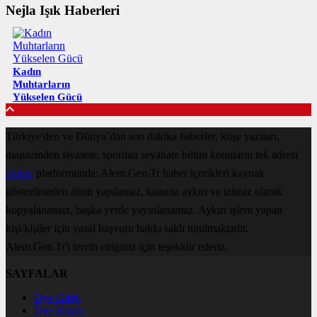
Nejla Işık Haberleri
Kadın
Muhtarların
Yükselen Gücü
Türkiye'den ve Dünya’dan son dakika haberler, köşe yazıları,
magazinden siyasete, spordan seyahate bütün konuların tek adresi
Haber
platformunda; Alem.Gen.Tr haber içerikleri kaynak
gösterilmeden alıntı yapılamaz, kanuna aykırı ve izinsiz olarak
kopyalanamaz, başka yerde yayınlanamaz. Aykırı işlem yapan
kişi/kişiler için yasal başvuru hakkı saklı tutulmaktadır.
Alem.Gen.Tr'i tercih ettiğiniz için teşekkür ederiz.
SAYFALAR
Üye Girişi
Üye Kaydı