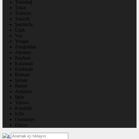
Tekirdağ
Tokat
Trabzon
Tunceli
Şanlıurfa
Uşak
Van
Yozgat
Zonguldak
Aksaray
Bayburt
Karaman
Kırıkkale
Batman
Şırnak
Bartın
Ardahan
Iğdır
Yalova
Karabük
Kilis
Osmaniye
Düzce