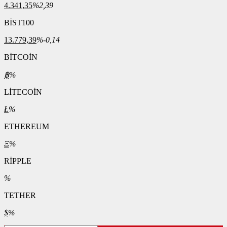
4.341,35
%2,39
BİST100
13.779,39
%-0,14
BİTCOİN
฿
%
LİTECOİN
Ł
%
ETHEREUM
Ξ
%
RİPPLE
%
TETHER
$
%