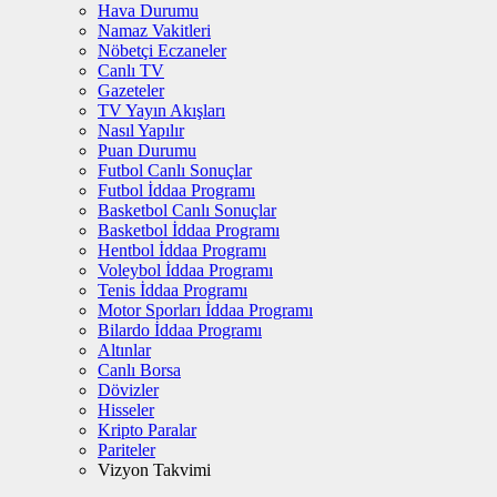
Hava Durumu
Namaz Vakitleri
Nöbetçi Eczaneler
Canlı TV
Gazeteler
TV Yayın Akışları
Nasıl Yapılır
Puan Durumu
Futbol Canlı Sonuçlar
Futbol İddaa Programı
Basketbol Canlı Sonuçlar
Basketbol İddaa Programı
Hentbol İddaa Programı
Voleybol İddaa Programı
Tenis İddaa Programı
Motor Sporları İddaa Programı
Bilardo İddaa Programı
Altınlar
Canlı Borsa
Dövizler
Hisseler
Kripto Paralar
Pariteler
Vizyon Takvimi