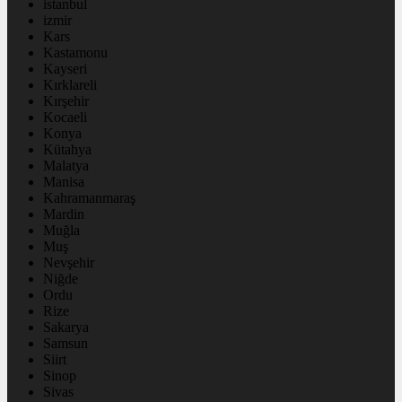
istanbul
izmir
Kars
Kastamonu
Kayseri
Kırklareli
Kırşehir
Kocaeli
Konya
Kütahya
Malatya
Manisa
Kahramanmaraş
Mardin
Muğla
Muş
Nevşehir
Niğde
Ordu
Rize
Sakarya
Samsun
Siirt
Sinop
Sivas