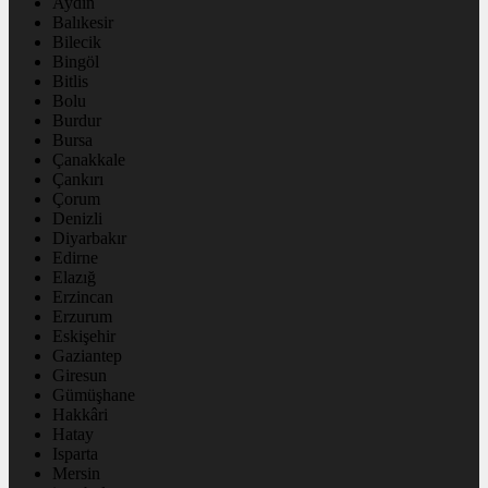
Aydın
Balıkesir
Bilecik
Bingöl
Bitlis
Bolu
Burdur
Bursa
Çanakkale
Çankırı
Çorum
Denizli
Diyarbakır
Edirne
Elazığ
Erzincan
Erzurum
Eskişehir
Gaziantep
Giresun
Gümüşhane
Hakkâri
Hatay
Isparta
Mersin