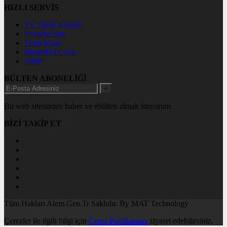
HIZLI SERVİS
TV Yayın Akışları
Yazarlar Site
Tenis İddaa
Basketbol Canlı
AMP
BÜLTEN ABONELİĞİ
+
Bu web sitesinden haber ve ebülten almak istiyorum
BİZİ TAKİP ET
Tüm Hakları Alem.Gen.Tr Saklıdır. By MAT Technology
Çerezler ile ilgili bilgi için
Çerez Politikamızı
ziyaret edebilirsiniz.