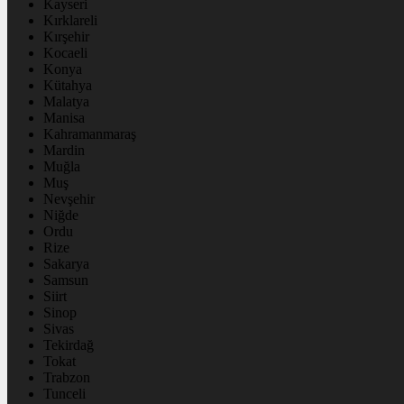
Kayseri
Kırklareli
Kırşehir
Kocaeli
Konya
Kütahya
Malatya
Manisa
Kahramanmaraş
Mardin
Muğla
Muş
Nevşehir
Niğde
Ordu
Rize
Sakarya
Samsun
Siirt
Sinop
Sivas
Tekirdağ
Tokat
Trabzon
Tunceli