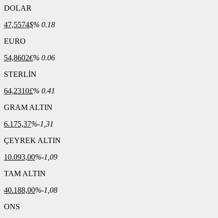
DOLAR
47,5574
$
% 0.18
EURO
54,8602
€
% 0.06
STERLİN
64,2310
£
% 0.41
GRAM ALTIN
6.175,37
%-1,31
ÇEYREK ALTIN
10.093,00
%-1,09
TAM ALTIN
40.188,00
%-1,08
ONS