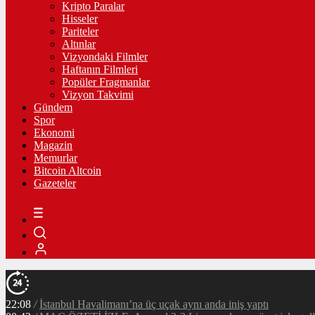
Kripto Paralar
Hisseler
Pariteler
Altınlar
Vizyondaki Filmler
Haftanın Filmleri
Popüler Fragmanlar
Vizyon Takvimi
Gündem
Spor
Ekonomi
Magazin
Memurlar
Bitcoin Altcoin
Gazeteler
22:08
/
İstanbul Havalimanı’na üç uçak aynı anda iniş yaptı