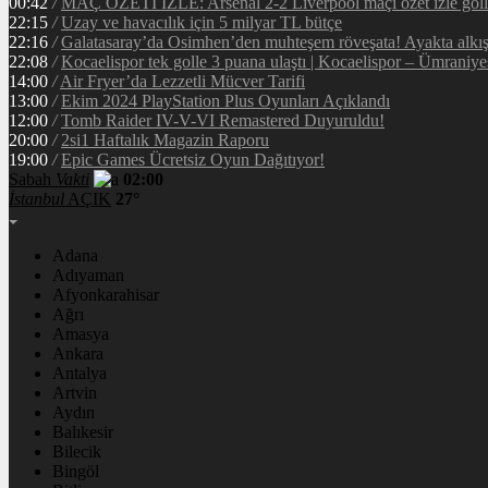
00:42
/
MAÇ ÖZETİ İZLE: Arsenal 2-2 Liverpool maçı özet izle golle
22:15
/
Uzay ve havacılık için 5 milyar TL bütçe
22:16
/
Galatasaray’da Osimhen’den muhteşem röveşata! Ayakta alkı
22:08
/
Kocaelispor tek golle 3 puana ulaştı | Kocaelispor – Ümraniy
14:00
/
Air Fryer’da Lezzetli Mücver Tarifi
13:00
/
Ekim 2024 PlayStation Plus Oyunları Açıklandı
12:00
/
Tomb Raider IV-V-VI Remastered Duyuruldu!
20:00
/
2si1 Haftalık Magazin Raporu
19:00
/
Epic Games Ücretsiz Oyun Dağıtıyor!
Sabah
Vakti
02:00
İstanbul
AÇIK
27°
Adana
Adıyaman
Afyonkarahisar
Ağrı
Amasya
Ankara
Antalya
Artvin
Aydın
Balıkesir
Bilecik
Bingöl