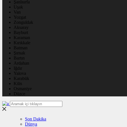
Şanlıurfa
Uşak
Van
Yozgat
Zonguldak
Aksaray
Bayburt
Karaman
Kırıkkale
Batman
Şırnak
Bartın
Ardahan
Iğdır
Yalova
Karabük
Kilis
Osmaniye
Düzce
Son Dakika
Dünya