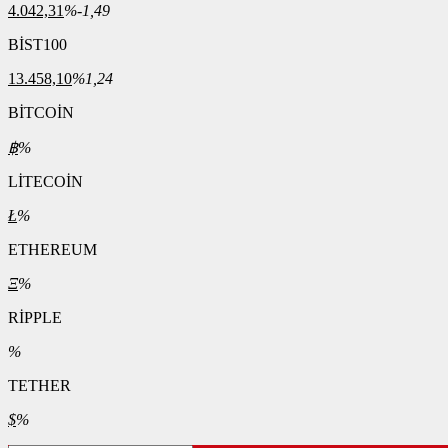
4.042,31
%-1,49
BİST100
13.458,10
%1,24
BİTCOİN
฿
%
LİTECOİN
Ł
%
ETHEREUM
Ξ
%
RİPPLE
%
TETHER
$
%