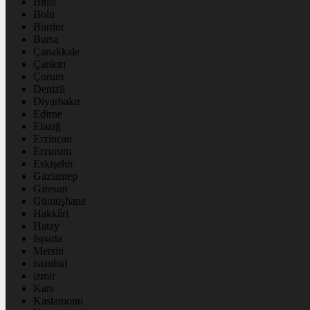
Bitlis
Bolu
Burdur
Bursa
Çanakkale
Çankırı
Çorum
Denizli
Diyarbakır
Edirne
Elazığ
Erzincan
Erzurum
Eskişehir
Gaziantep
Giresun
Gümüşhane
Hakkâri
Hatay
Isparta
Mersin
istanbul
izmir
Kars
Kastamonu