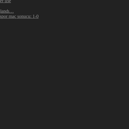
r izle
şlandı…
espor maç sonucu: 1-0