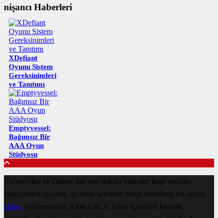
nişancı Haberleri
XDefiant
Oyunu Sistem
Gereksinimleri
ve Tanıtımı
Emptyvessel:
Bağımsız Bir
AAA Oyun
Stüdyosu
Türkiye'den ve Dünya’dan son dakika haberler, köşe yazıları,
magazinden siyasete, spordan seyahate bütün konuların tek adresi
Haber
platformunda; Alem.Gen.Tr haber içerikleri kaynak