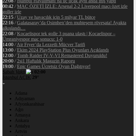
22:08
/
İstanbul Havalimanı’na üç uçak aynı anda iniş yaptı
00:42
/
MAÇ ÖZETİ İZLE: Arsenal 2-2 Liverpool maçı özet izle
goller izle
22:15
/
Uzay ve havacılık için 5 milyar TL bütçe
22:16
/
Galatasaray’da Osimhen’den muhteşem röveşata! Ayakta
alkışlandı…
22:08
/
Kocaelispor tek golle 3 puana ulaştı | Kocaelispor –
Ümraniyespor maç sonucu: 1-0
14:00
/
Air Fryer’da Lezzetli Mücver Tarifi
13:00
/
Ekim 2024 PlayStation Plus Oyunları Açıklandı
12:00
/
Tomb Raider IV-V-VI Remastered Duyuruldu!
20:00
/
2si1 Haftalık Magazin Raporu
19:00
/
Epic Games Ücretsiz Oyun Dağıtıyor!
Sabah
Vakti
02:00
İstanbul
AÇIK
29°
Adana
Adıyaman
Afyonkarahisar
Ağrı
Amasya
Ankara
Antalya
Artvin