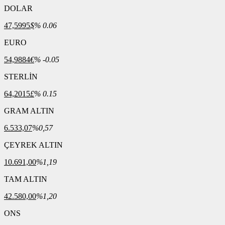
DOLAR
47,5995
$
% 0.06
EURO
54,9884
€
% -0.05
STERLİN
64,2015
£
% 0.15
GRAM ALTIN
6.533,07
%0,57
ÇEYREK ALTIN
10.691,00
%1,19
TAM ALTIN
42.580,00
%1,20
ONS