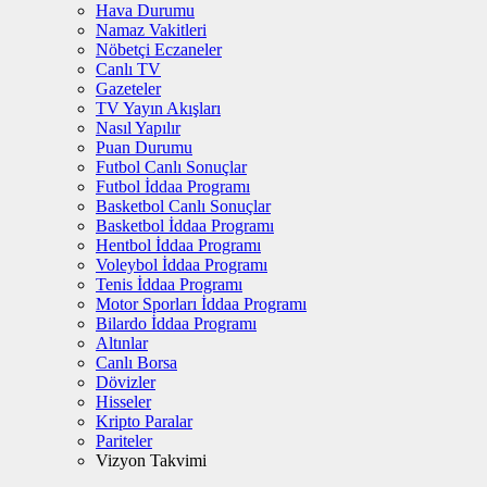
Hava Durumu
Namaz Vakitleri
Nöbetçi Eczaneler
Canlı TV
Gazeteler
TV Yayın Akışları
Nasıl Yapılır
Puan Durumu
Futbol Canlı Sonuçlar
Futbol İddaa Programı
Basketbol Canlı Sonuçlar
Basketbol İddaa Programı
Hentbol İddaa Programı
Voleybol İddaa Programı
Tenis İddaa Programı
Motor Sporları İddaa Programı
Bilardo İddaa Programı
Altınlar
Canlı Borsa
Dövizler
Hisseler
Kripto Paralar
Pariteler
Vizyon Takvimi