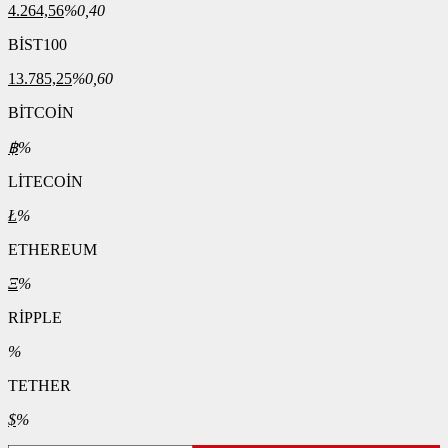
4.264,56
%0,40
BİST100
13.785,25
%0,60
BİTCOİN
฿
%
LİTECOİN
Ł
%
ETHEREUM
Ξ
%
RİPPLE
%
TETHER
$
%