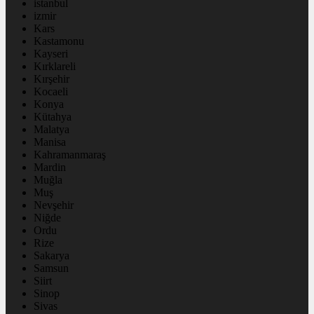
istanbul
izmir
Kars
Kastamonu
Kayseri
Kırklareli
Kırşehir
Kocaeli
Konya
Kütahya
Malatya
Manisa
Kahramanmaraş
Mardin
Muğla
Muş
Nevşehir
Niğde
Ordu
Rize
Sakarya
Samsun
Siirt
Sinop
Sivas