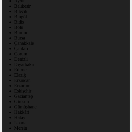
Aydın
Balıkesir
Bilecik
Bingöl
Bitlis
Bolu
Burdur
Bursa
Çanakkale
Çankırı
Çorum
Denizli
Diyarbakır
Edirne
Elazığ
Erzincan
Erzurum
Eskişehir
Gaziantep
Giresun
Gümüşhane
Hakkâri
Hatay
Isparta
Mersin