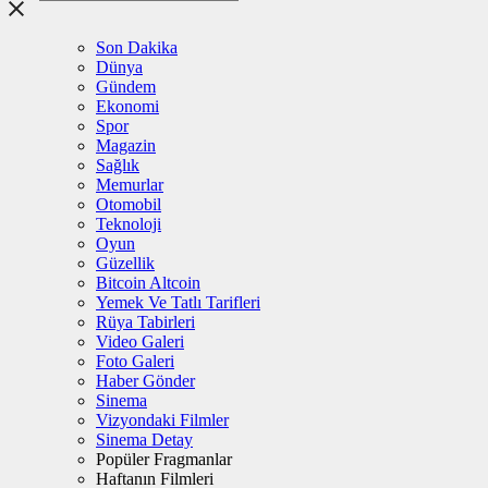
Son Dakika
Dünya
Gündem
Ekonomi
Spor
Magazin
Sağlık
Memurlar
Otomobil
Teknoloji
Oyun
Güzellik
Bitcoin Altcoin
Yemek Ve Tatlı Tarifleri
Rüya Tabirleri
Video Galeri
Foto Galeri
Haber Gönder
Sinema
Vizyondaki Filmler
Sinema Detay
Popüler Fragmanlar
Haftanın Filmleri