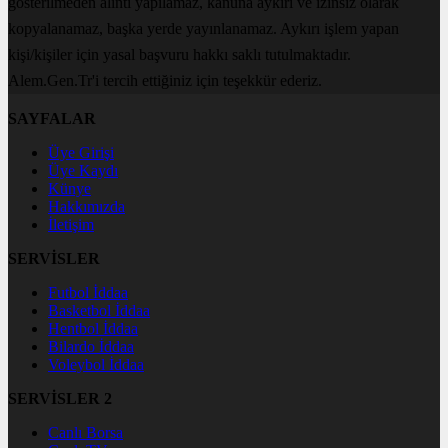
gösterilmeden alıntı yapılamaz, kanuna aykırı ve izinsiz olarak
kopyalanamaz, başka yerde yayınlanamaz. Aykırı işlem yapan
kişi/kişiler için yasal başvuru hakkı saklı tutulmaktadır.
Alem.Gen.Tr'i tercih ettiğiniz için teşekkür ederiz.
SAYFALAR
Üye Girişi
Üye Kaydı
Künye
Hakkımızda
İletişim
SERVİSLER
Futbol İddaa
Basketbol İddaa
Hentbol İddaa
Bilardo İddaa
Voleybol İddaa
SERVİSLER 2
Canlı Borsa