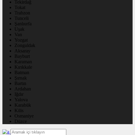
Tekirdağ
Tokat
Trabzon
Tunceli
Şanlıurfa
Uşak
Van
Yozgat
Zonguldak
Aksaray
Bayburt
Karaman
Kırıkkale
Batman
Şırnak
Bartın
Ardahan
Iğdır
Yalova
Karabük
Kilis
Osmaniye
Düzce