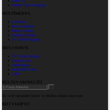
Canlı TV
Futbol Canlı Sonuçlar
MULTİMEDYA
Gazeteler
Hava Durumu
Haber Gönder
Namaz Vakitleri
TV Yayın Akışları
HIZLI SERVİS
TV Yayın Akışları
Yazarlar Site
Tenis İddaa
Basketbol Canlı
AMP
BÜLTEN ABONELİĞİ
+
Bu web sitesinden haber ve ebülten almak istiyorum
BİZİ TAKİP ET