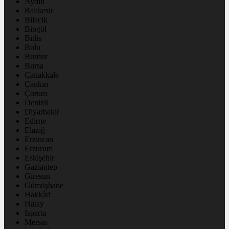
Aydın
Balıkesir
Bilecik
Bingöl
Bitlis
Bolu
Burdur
Bursa
Çanakkale
Çankırı
Çorum
Denizli
Diyarbakır
Edirne
Elazığ
Erzincan
Erzurum
Eskişehir
Gaziantep
Giresun
Gümüşhane
Hakkâri
Hatay
Isparta
Mersin