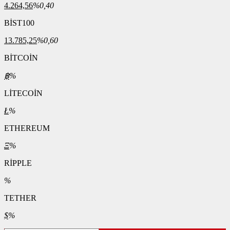
4.264,56
%0,40
BİST100
13.785,25
%0,60
BİTCOİN
฿
%
LİTECOİN
Ł
%
ETHEREUM
Ξ
%
RİPPLE
%
TETHER
$
%