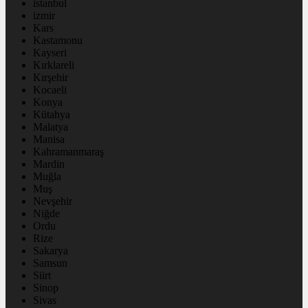
istanbul
izmir
Kars
Kastamonu
Kayseri
Kırklareli
Kırşehir
Kocaeli
Konya
Kütahya
Malatya
Manisa
Kahramanmaraş
Mardin
Muğla
Muş
Nevşehir
Niğde
Ordu
Rize
Sakarya
Samsun
Siirt
Sinop
Sivas