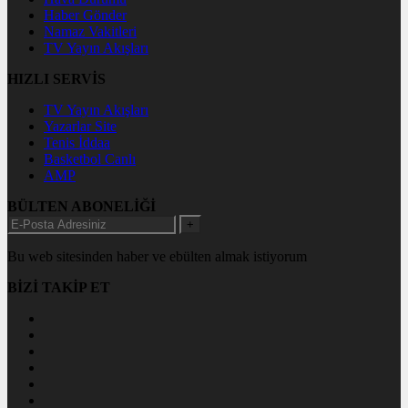
Haber Gönder
Namaz Vakitleri
TV Yayın Akışları
HIZLI SERVİS
TV Yayın Akışları
Yazarlar Site
Tenis İddaa
Basketbol Canlı
AMP
BÜLTEN ABONELİĞİ
+
Bu web sitesinden haber ve ebülten almak istiyorum
BİZİ TAKİP ET