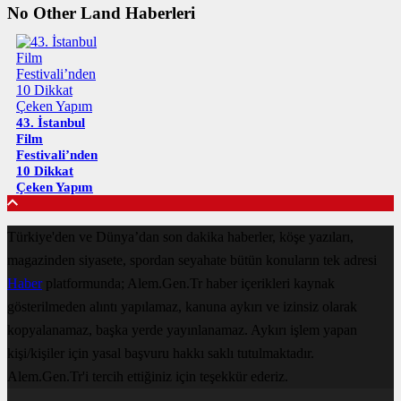
No Other Land Haberleri
43. İstanbul
Film
Festivali’nden
10 Dikkat
Çeken Yapım
Türkiye'den ve Dünya’dan son dakika haberler, köşe yazıları,
magazinden siyasete, spordan seyahate bütün konuların tek adresi
Haber
platformunda; Alem.Gen.Tr haber içerikleri kaynak
gösterilmeden alıntı yapılamaz, kanuna aykırı ve izinsiz olarak
kopyalanamaz, başka yerde yayınlanamaz. Aykırı işlem yapan
kişi/kişiler için yasal başvuru hakkı saklı tutulmaktadır.
Alem.Gen.Tr'i tercih ettiğiniz için teşekkür ederiz.