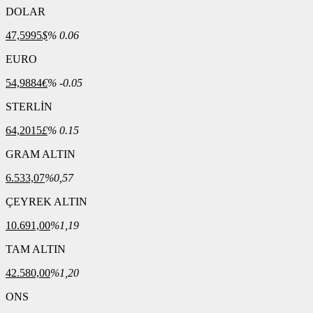
DOLAR
47,5995
$
% 0.06
EURO
54,9884
€
% -0.05
STERLİN
64,2015
£
% 0.15
GRAM ALTIN
6.533,07
%0,57
ÇEYREK ALTIN
10.691,00
%1,19
TAM ALTIN
42.580,00
%1,20
ONS