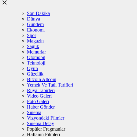
Son Dakika
Dünya
Gündem
Ekonomi
Spor
Magazin
Sağlık
Memurlar
Otomobil
Teknoloji
Oyun
Güzellik
Bitcoin Altcoin
Yemek Ve Tatlı Tarifleri
Rüya Tabirleri
Video Galeri
Foto Galeri
Haber Gönder
Sinema
Vizyondaki Filmler
Sinema Detay
Popüler Fragmanlar
Haftanın Filmleri