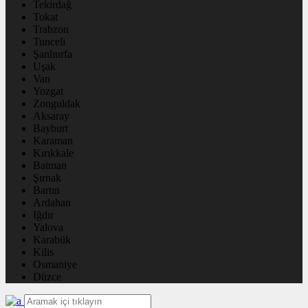
Tekirdağ
Tokat
Trabzon
Tunceli
Şanlıurfa
Uşak
Van
Yozgat
Zonguldak
Aksaray
Bayburt
Karaman
Kırıkkale
Batman
Şırnak
Bartın
Ardahan
Iğdır
Yalova
Karabük
Kilis
Osmaniye
Düzce