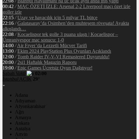
22:08
/
İstanbul Havalimanı’na üç uçak aynı anda iniş yaptı
00:42
/
MAÇ ÖZETİ İZLE: Arsenal 2-2 Liverpool maçı özet izle
goller izle
22:15
/
Uzay ve havacılık için 5 milyar TL bütçe
22:16
/
Galatasaray’da Osimhen’den muhteşem röveşata! Ayakta
alkışlandı…
22:08
/
Kocaelispor tek golle 3 puana ulaştı | Kocaelispor –
Ümraniyespor maç sonucu: 1-0
14:00
/
Air Fryer’da Lezzetli Mücver Tarifi
13:00
/
Ekim 2024 PlayStation Plus Oyunları Açıklandı
12:00
/
Tomb Raider IV-V-VI Remastered Duyuruldu!
20:00
/
2si1 Haftalık Magazin Raporu
19:00
/
Epic Games Ücretsiz Oyun Dağıtıyor!
Sabah
Vakti
02:00
İstanbul
AÇIK
29°
Adana
Adıyaman
Afyonkarahisar
Ağrı
Amasya
Ankara
Antalya
Artvin