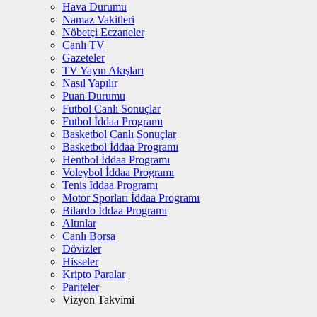
Hava Durumu
Namaz Vakitleri
Nöbetçi Eczaneler
Canlı TV
Gazeteler
TV Yayın Akışları
Nasıl Yapılır
Puan Durumu
Futbol Canlı Sonuçlar
Futbol İddaa Programı
Basketbol Canlı Sonuçlar
Basketbol İddaa Programı
Hentbol İddaa Programı
Voleybol İddaa Programı
Tenis İddaa Programı
Motor Sporları İddaa Programı
Bilardo İddaa Programı
Altınlar
Canlı Borsa
Dövizler
Hisseler
Kripto Paralar
Pariteler
Vizyon Takvimi