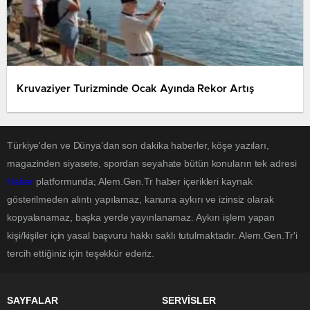
Kruvaziyer Turizminde Ocak Ayında Rekor Artış
Türkiye'den ve Dünya’dan son dakika haberler, köşe yazıları,
magazinden siyasete, spordan seyahate bütün konuların tek adresi
Haber
platformunda; Alem.Gen.Tr haber içerikleri kaynak
gösterilmeden alıntı yapılamaz, kanuna aykırı ve izinsiz olarak
kopyalanamaz, başka yerde yayınlanamaz. Aykırı işlem yapan
kişi/kişiler için yasal başvuru hakkı saklı tutulmaktadır. Alem.Gen.Tr'i
tercih ettiğiniz için teşekkür ederiz.
SAYFALAR
SERVİSLER