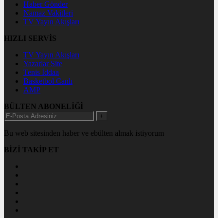
Haber Gönder
Namaz Vakitleri
TV Yayın Akışları
HIZLI SERVİS
TV Yayın Akışları
Yazarlar Site
Tenis İddaa
Basketbol Canlı
AMP
BÜLTEN ABONELİĞİ
+
Bu web sitesinden haber ve ebülten almak istiyorum
BİZİ TAKİP ET