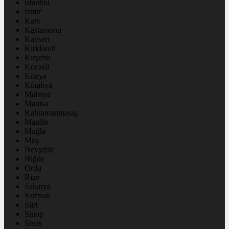
istanbul
izmir
Kars
Kastamonu
Kayseri
Kırklareli
Kırşehir
Kocaeli
Konya
Kütahya
Malatya
Manisa
Kahramanmaraş
Mardin
Muğla
Muş
Nevşehir
Niğde
Ordu
Rize
Sakarya
Samsun
Siirt
Sinop
Sivas