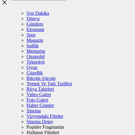
Son Dakika
Dünya
Gündem
Ekonomi
Spor
Magazin
Sağlık
Memurlar
Otomobil
Teknoloji
Oyun
Güzellik
Bitcoin Altcoin
Yemek Ve Tatlı Tarifleri
Rüya Tabirleri
Video Galeri
Foto Galeri
Haber Gönder
Sinema
Vizyondaki Filmler
Sinema Detay
Popüler Fragmanlar
Haftanın Filmleri