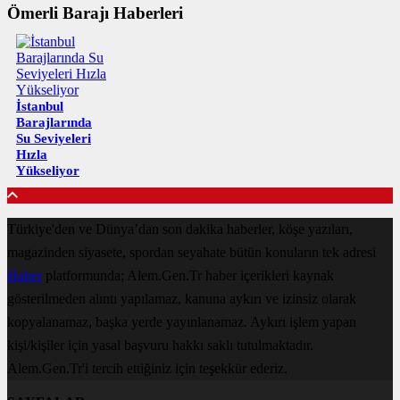
Ömerli Barajı Haberleri
İstanbul
Barajlarında
Su Seviyeleri
Hızla
Yükseliyor
Türkiye'den ve Dünya’dan son dakika haberler, köşe yazıları,
magazinden siyasete, spordan seyahate bütün konuların tek adresi
Haber
platformunda; Alem.Gen.Tr haber içerikleri kaynak
gösterilmeden alıntı yapılamaz, kanuna aykırı ve izinsiz olarak
kopyalanamaz, başka yerde yayınlanamaz. Aykırı işlem yapan
kişi/kişiler için yasal başvuru hakkı saklı tutulmaktadır.
Alem.Gen.Tr'i tercih ettiğiniz için teşekkür ederiz.