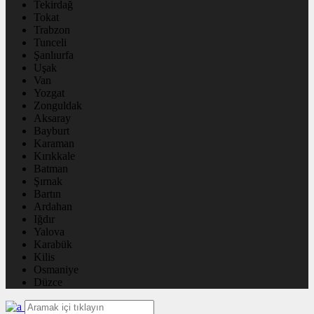
Tekirdağ
Tokat
Trabzon
Tunceli
Şanlıurfa
Uşak
Van
Yozgat
Zonguldak
Aksaray
Bayburt
Karaman
Kırıkkale
Batman
Şırnak
Bartın
Ardahan
Iğdır
Yalova
Karabük
Kilis
Osmaniye
Düzce