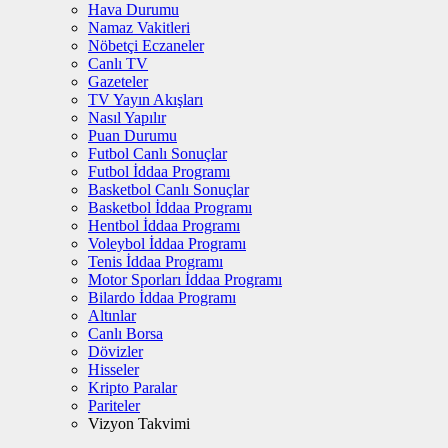
Hava Durumu
Namaz Vakitleri
Nöbetçi Eczaneler
Canlı TV
Gazeteler
TV Yayın Akışları
Nasıl Yapılır
Puan Durumu
Futbol Canlı Sonuçlar
Futbol İddaa Programı
Basketbol Canlı Sonuçlar
Basketbol İddaa Programı
Hentbol İddaa Programı
Voleybol İddaa Programı
Tenis İddaa Programı
Motor Sporları İddaa Programı
Bilardo İddaa Programı
Altınlar
Canlı Borsa
Dövizler
Hisseler
Kripto Paralar
Pariteler
Vizyon Takvimi