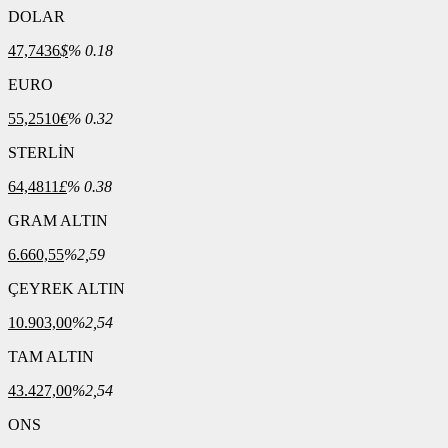
DOLAR
47,7436
$
% 0.18
EURO
55,2510
€
% 0.32
STERLİN
64,4811
£
% 0.38
GRAM ALTIN
6.660,55
%2,59
ÇEYREK ALTIN
10.903,00
%2,54
TAM ALTIN
43.427,00
%2,54
ONS