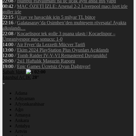
22:08
/
İstanbul Havalimanı’na üç uçak aynı anda iniş yaptı
00:42
/
MAÇ ÖZETİ İZLE: Arsenal 2-2 Liverpool maçı özet izle
goller izle
22:15
/
Uzay ve havacılık için 5 milyar TL bütçe
22:16
/
Galatasaray’da Osimhen’den muhteşem röveşata! Ayakta
alkışlandı…
22:08
/
Kocaelispor tek golle 3 puana ulaştı | Kocaelispor –
Ümraniyespor maç sonucu: 1-0
14:00
/
Air Fryer’da Lezzetli Mücver Tarifi
13:00
/
Ekim 2024 PlayStation Plus Oyunları Açıklandı
12:00
/
Tomb Raider IV-V-VI Remastered Duyuruldu!
20:00
/
2si1 Haftalık Magazin Raporu
19:00
/
Epic Games Ücretsiz Oyun Dağıtıyor!
Sabah
Vakti
02:00
İstanbul
AÇIK
28°
Adana
Adıyaman
Afyonkarahisar
Ağrı
Amasya
Ankara
Antalya
Artvin