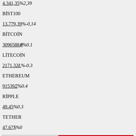
4.341,35
%2,39
BİST100
13.779,39
%-0,14
BİTCOİN
3096588
฿
%0.1
LİTECOİN
2171.32
Ł
%-0.3
ETHEREUM
91539
Ξ
%0.4
RİPPLE
49.45
%0.3
TETHER
47.67
$
%0