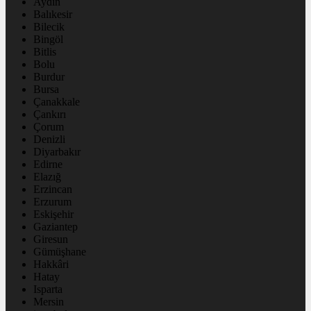
Aydın
Balıkesir
Bilecik
Bingöl
Bitlis
Bolu
Burdur
Bursa
Çanakkale
Çankırı
Çorum
Denizli
Diyarbakır
Edirne
Elazığ
Erzincan
Erzurum
Eskişehir
Gaziantep
Giresun
Gümüşhane
Hakkâri
Hatay
Isparta
Mersin