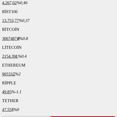
4.267,02
%0,46
BİST100
13.753,77
%0,37
BİTCOİN
3067487
฿
%0.8
LİTECOİN
2154.39
Ł
%0.4
ETHEREUM
90533
Ξ
%2
RİPPLE
49.85
%-1.1
TETHER
47.55
$
%0