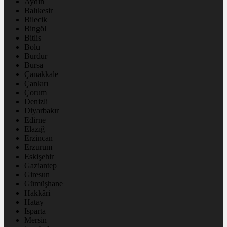
Aydın
Balıkesir
Bilecik
Bingöl
Bitlis
Bolu
Burdur
Bursa
Çanakkale
Çankırı
Çorum
Denizli
Diyarbakır
Edirne
Elazığ
Erzincan
Erzurum
Eskişehir
Gaziantep
Giresun
Gümüşhane
Hakkâri
Hatay
Isparta
Mersin