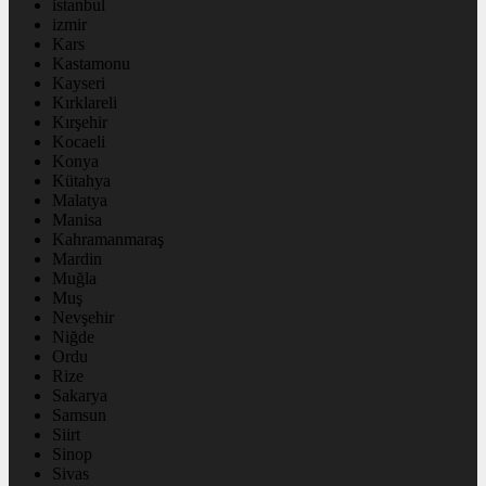
istanbul
izmir
Kars
Kastamonu
Kayseri
Kırklareli
Kırşehir
Kocaeli
Konya
Kütahya
Malatya
Manisa
Kahramanmaraş
Mardin
Muğla
Muş
Nevşehir
Niğde
Ordu
Rize
Sakarya
Samsun
Siirt
Sinop
Sivas