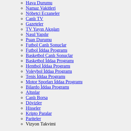
Hava Durumu
Namaz Vakitleri
Nöbetçi Eczaneler
Canlı TV
Gazeteler
TV Yayın Akışları
Nasıl Yapılır
Puan Durumu
Futbol Canlı Sonuçlar
Futbol İddaa Programı
Basketbol Canlı Sonuçlar
Basketbol İddaa Programı
Hentbol İddaa Programı
Voleybol İddaa Programı
Tenis İddaa Programı
Motor Sporları İddaa Programı
Bilardo İddaa Programı
Altınlar
Canlı Borsa
Dövizler
Hisseler
Kripto Paralar
Pariteler
Vizyon Takvimi