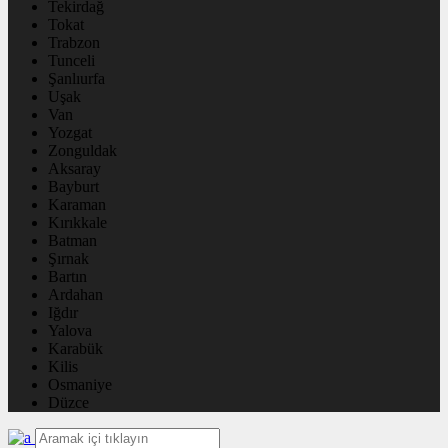
Tekirdağ
Tokat
Trabzon
Tunceli
Şanlıurfa
Uşak
Van
Yozgat
Zonguldak
Aksaray
Bayburt
Karaman
Kırıkkale
Batman
Şırnak
Bartın
Ardahan
Iğdır
Yalova
Karabük
Kilis
Osmaniye
Düzce