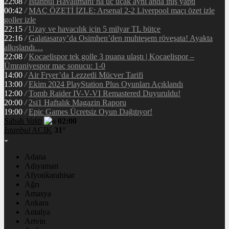
22:08
/
İstanbul Havalimanı’na üç uçak aynı anda iniş yaptı
00:42
/
MAÇ ÖZETİ İZLE: Arsenal 2-2 Liverpool maçı özet izle
goller izle
22:15
/
Uzay ve havacılık için 5 milyar TL bütçe
22:16
/
Galatasaray’da Osimhen’den muhteşem röveşata! Ayakta
alkışlandı…
22:08
/
Kocaelispor tek golle 3 puana ulaştı | Kocaelispor –
Ümraniyespor maç sonucu: 1-0
14:00
/
Air Fryer’da Lezzetli Mücver Tarifi
13:00
/
Ekim 2024 PlayStation Plus Oyunları Açıklandı
12:00
/
Tomb Raider IV-V-VI Remastered Duyuruldu!
20:00
/
2si1 Haftalık Magazin Raporu
19:00
/
Epic Games Ücretsiz Oyun Dağıtıyor!
Sabah
Vakti
02:00
İstanbul
AÇIK
31°
Adana
Adıyaman
Afyonkarahisar
Ağrı
Amasya
Ankara
Antalya
Artvin