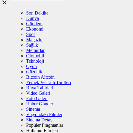
Son Dakika
Dünya
Gündem
Ekonomi
Spor
Magazin
Sağlık
Memurlar
Otomobil
Teknoloji
Oyun
Güzellik
Bitcoin Altcoin
Yemek Ve Tatlı Tarifleri
Rüya Tabirleri
Video Galeri
Foto Galeri
Haber Gönder
Sinema
Vizyondaki Filmler
Sinema Detay
Popüler Fragmanlar
Haftanın Filmleri