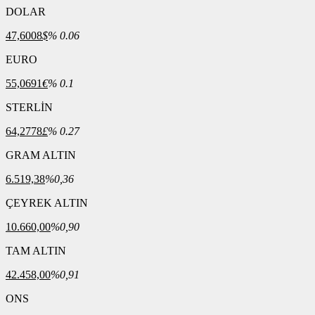
DOLAR
47,6008
$
% 0.06
EURO
55,0691
€
% 0.1
STERLİN
64,2778
£
% 0.27
GRAM ALTIN
6.519,38
%0,36
ÇEYREK ALTIN
10.660,00
%0,90
TAM ALTIN
42.458,00
%0,91
ONS