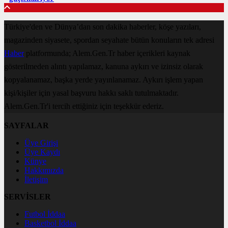
Türkiye'den ve Dünya’dan son dakika haberler, köşe yazıları,
magazinden siyasete, spordan seyahate bütün konuların tek adresi
Haber
platformunda; Alem.Gen.Tr haber içerikleri kaynak
gösterilmeden alıntı yapılamaz, kanuna aykırı ve izinsiz olarak
kopyalanamaz, başka yerde yayınlanamaz. Aykırı işlem yapan
kişi/kişiler için yasal başvuru hakkı saklı tutulmaktadır.
Alem.Gen.Tr'i tercih ettiğiniz için teşekkür ederiz.
SAYFALAR
Üye Girişi
Üye Kaydı
Künye
Hakkımızda
İletişim
SERVİSLER
Futbol İddaa
Basketbol İddaa