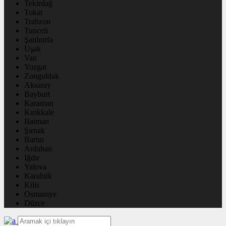
Tekirdağ
Tokat
Trabzon
Tunceli
Şanlıurfa
Uşak
Van
Yozgat
Zonguldak
Aksaray
Bayburt
Karaman
Kırıkkale
Batman
Şırnak
Bartın
Ardahan
Iğdır
Yalova
Karabük
Kilis
Osmaniye
Düzce