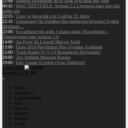
22:08
/
İstanbul Havalimanı’na üç uçak aynı anda iniş yaptı
00:42
/
MAÇ ÖZETİ İZLE: Arsenal 2-2 Liverpool maçı özet izle
goller izle
22:15
/
Uzay ve havacılık için 5 milyar TL bütçe
22:16
/
Galatasaray’da Osimhen’den muhteşem röveşata! Ayakta
alkışlandı…
22:08
/
Kocaelispor tek golle 3 puana ulaştı | Kocaelispor –
Ümraniyespor maç sonucu: 1-0
14:00
/
Air Fryer’da Lezzetli Mücver Tarifi
13:00
/
Ekim 2024 PlayStation Plus Oyunları Açıklandı
12:00
/
Tomb Raider IV-V-VI Remastered Duyuruldu!
20:00
/
2si1 Haftalık Magazin Raporu
19:00
/
Epic Games Ücretsiz Oyun Dağıtıyor!
Sabah
Vakti
02:00
İstanbul
AÇIK
28°
Adana
Adıyaman
Afyonkarahisar
Ağrı
Amasya
Ankara
Antalya
Artvin