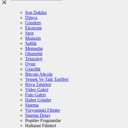
Son Dakika
Dünya
Gündem
Ekonomi
Spor
Magazin
Sağlık
Memurlar
Otomobil
Teknoloji
Oyun
Güzellik
Bitcoin Altcoin
Yemek Ve Tatlı Tarifleri
Rüya Tabirleri
Video Galeri
Foto Galeri
Haber Gönder
Sinema
Vizyondaki Filmler
Sinema Detay
Popüler Fragmanlar
Haftanın Filmleri