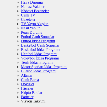
Hava Durumu
Namaz Vakitleri
Nöbetçi Eczaneler
Canlı TV
Gazeteler
TV Yayın Akışları
Nasıl Yapılır
Puan Durumu
Futbol Canlı Sonuçlar
Futbol İddaa Programı
Basketbol Canlı Sonuçlar
Basketbol İddaa Programı
Hentbol İddaa Programı
Voleybol İddaa Programı
Tenis İddaa Programı
Motor Sporları İddaa Programı
Bilardo İddaa Programı
Altınlar
Canlı Borsa
Dövizler
Hisseler
Kripto Paralar
Pariteler
Vizyon Takvimi