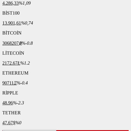
4.286,33
%1,09
BİST100
13.901,61
%0,74
BİTCOİN
3068207
฿
%-0.8
LİTECOİN
2172.67
Ł
%1.2
ETHEREUM
90711
Ξ
%-0.4
RİPPLE
48.96
%-2.3
TETHER
47.67
$
%0