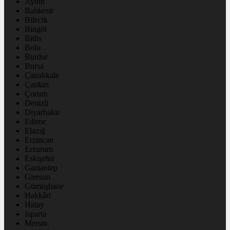
Aydın
Balıkesir
Bilecik
Bingöl
Bitlis
Bolu
Burdur
Bursa
Çanakkale
Çankırı
Çorum
Denizli
Diyarbakır
Edirne
Elazığ
Erzincan
Erzurum
Eskişehir
Gaziantep
Giresun
Gümüşhane
Hakkâri
Hatay
Isparta
Mersin