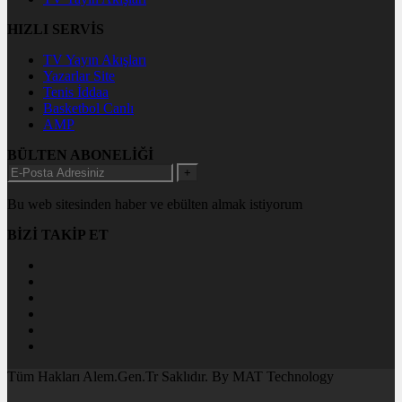
HIZLI SERVİS
TV Yayın Akışları
Yazarlar Site
Tenis İddaa
Basketbol Canlı
AMP
BÜLTEN ABONELİĞİ
+
Bu web sitesinden haber ve ebülten almak istiyorum
BİZİ TAKİP ET
Tüm Hakları Alem.Gen.Tr Saklıdır. By MAT Technology