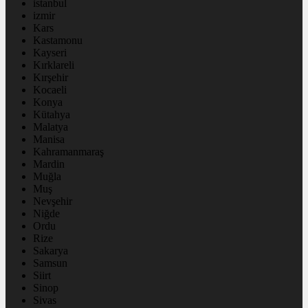
istanbul
izmir
Kars
Kastamonu
Kayseri
Kırklareli
Kırşehir
Kocaeli
Konya
Kütahya
Malatya
Manisa
Kahramanmaraş
Mardin
Muğla
Muş
Nevşehir
Niğde
Ordu
Rize
Sakarya
Samsun
Siirt
Sinop
Sivas