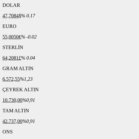
DOLAR
47,7084
$
% 0.17
EURO
55,0050
€
% -0.02
STERLİN
64,2081
£
% 0.04
GRAM ALTIN
6.572,55
%1,23
ÇEYREK ALTIN
10.730,00
%0,91
TAM ALTIN
42.737,00
%0,91
ONS