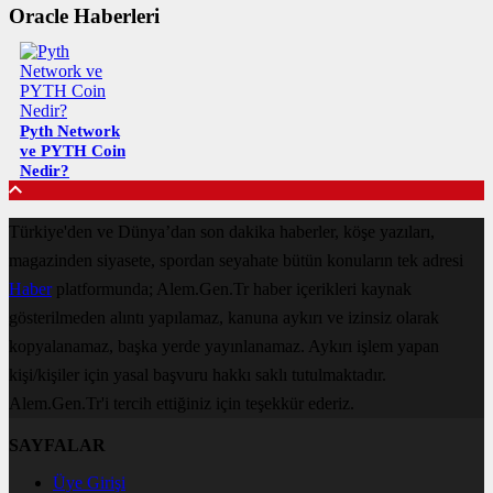
Oracle Haberleri
Pyth Network
ve PYTH Coin
Nedir?
Türkiye'den ve Dünya’dan son dakika haberler, köşe yazıları,
magazinden siyasete, spordan seyahate bütün konuların tek adresi
Haber
platformunda; Alem.Gen.Tr haber içerikleri kaynak
gösterilmeden alıntı yapılamaz, kanuna aykırı ve izinsiz olarak
kopyalanamaz, başka yerde yayınlanamaz. Aykırı işlem yapan
kişi/kişiler için yasal başvuru hakkı saklı tutulmaktadır.
Alem.Gen.Tr'i tercih ettiğiniz için teşekkür ederiz.
SAYFALAR
Üye Girişi