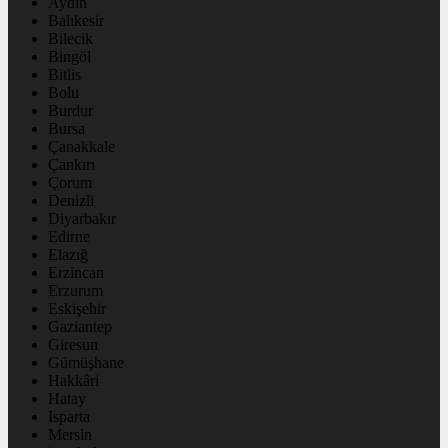
Aydın
Balıkesir
Bilecik
Bingöl
Bitlis
Bolu
Burdur
Bursa
Çanakkale
Çankırı
Çorum
Denizli
Diyarbakır
Edirne
Elazığ
Erzincan
Erzurum
Eskişehir
Gaziantep
Giresun
Gümüşhane
Hakkâri
Hatay
Isparta
Mersin