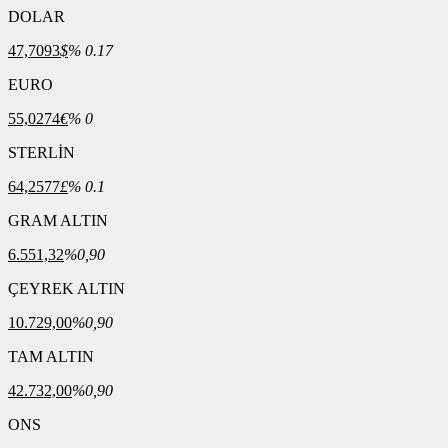
DOLAR
47,7093
$
% 0.17
EURO
55,0274
€
% 0
STERLİN
64,2577
£
% 0.1
GRAM ALTIN
6.551,32
%0,90
ÇEYREK ALTIN
10.729,00
%0,90
TAM ALTIN
42.732,00
%0,90
ONS