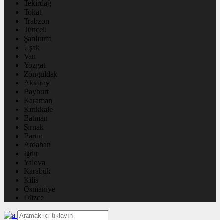
Tekirdağ
Tokat
Trabzon
Tunceli
Şanlıurfa
Uşak
Van
Yozgat
Zonguldak
Aksaray
Bayburt
Karaman
Kırıkkale
Batman
Şırnak
Bartın
Ardahan
Iğdır
Yalova
Karabük
Kilis
Osmaniye
Düzce