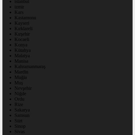
istanbul
izmir
Kars
Kastamonu
Kayseri
Kırklareli
Kırşehir
Kocaeli
Konya
Kütahya
Malatya
Manisa
Kahramanmaraş
Mardin
Muğla
Muş
Nevşehir
Niğde
Ordu
Rize
Sakarya
Samsun
Siirt
Sinop
Sivas