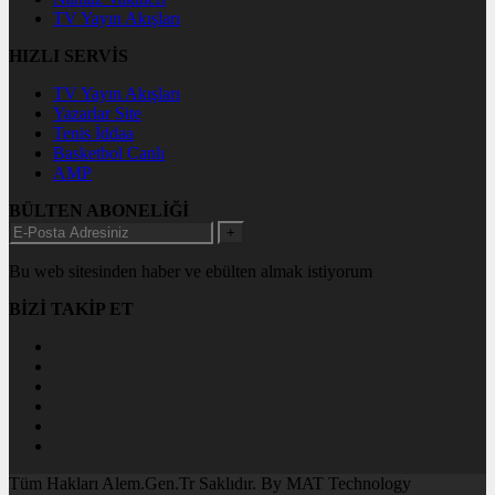
TV Yayın Akışları
HIZLI SERVİS
TV Yayın Akışları
Yazarlar Site
Tenis İddaa
Basketbol Canlı
AMP
BÜLTEN ABONELİĞİ
+
Bu web sitesinden haber ve ebülten almak istiyorum
BİZİ TAKİP ET
Tüm Hakları Alem.Gen.Tr Saklıdır. By MAT Technology