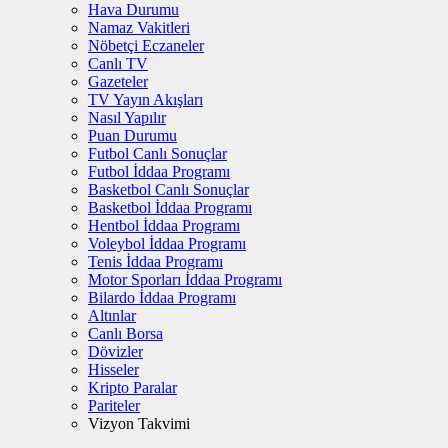
Hava Durumu
Namaz Vakitleri
Nöbetçi Eczaneler
Canlı TV
Gazeteler
TV Yayın Akışları
Nasıl Yapılır
Puan Durumu
Futbol Canlı Sonuçlar
Futbol İddaa Programı
Basketbol Canlı Sonuçlar
Basketbol İddaa Programı
Hentbol İddaa Programı
Voleybol İddaa Programı
Tenis İddaa Programı
Motor Sporları İddaa Programı
Bilardo İddaa Programı
Altınlar
Canlı Borsa
Dövizler
Hisseler
Kripto Paralar
Pariteler
Vizyon Takvimi