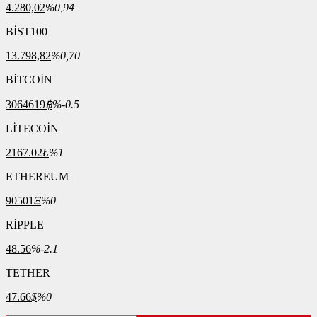
4.280,02
%0,94
BİST100
13.798,82
%0,70
BİTCOİN
3064619
฿
%-0.5
LİTECOİN
2167.02
Ł
%1
ETHEREUM
90501
Ξ
%0
RİPPLE
48.56
%-2.1
TETHER
47.66
$
%0