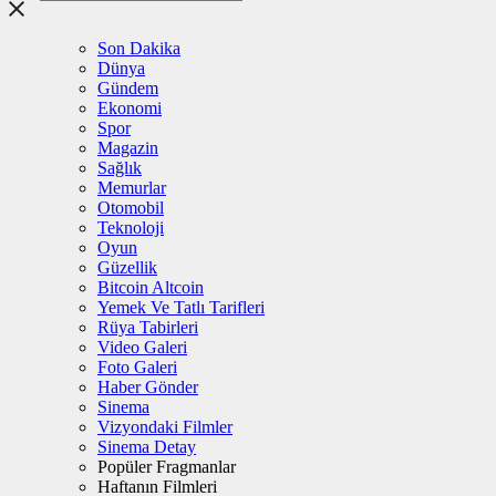
Son Dakika
Dünya
Gündem
Ekonomi
Spor
Magazin
Sağlık
Memurlar
Otomobil
Teknoloji
Oyun
Güzellik
Bitcoin Altcoin
Yemek Ve Tatlı Tarifleri
Rüya Tabirleri
Video Galeri
Foto Galeri
Haber Gönder
Sinema
Vizyondaki Filmler
Sinema Detay
Popüler Fragmanlar
Haftanın Filmleri