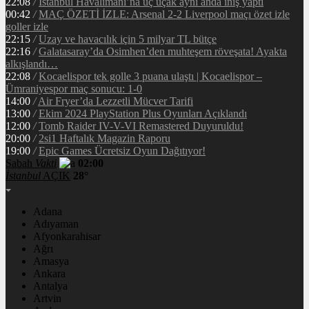
22:08
/
İstanbul Havalimanı’na üç uçak aynı anda iniş yaptı
00:42
/
MAÇ ÖZETİ İZLE: Arsenal 2-2 Liverpool maçı özet izle
goller izle
22:15
/
Uzay ve havacılık için 5 milyar TL bütçe
22:16
/
Galatasaray’da Osimhen’den muhteşem röveşata! Ayakta
alkışlandı…
22:08
/
Kocaelispor tek golle 3 puana ulaştı | Kocaelispor –
Ümraniyespor maç sonucu: 1-0
14:00
/
Air Fryer’da Lezzetli Mücver Tarifi
13:00
/
Ekim 2024 PlayStation Plus Oyunları Açıklandı
12:00
/
Tomb Raider IV-V-VI Remastered Duyuruldu!
20:00
/
2si1 Haftalık Magazin Raporu
19:00
/
Epic Games Ücretsiz Oyun Dağıtıyor!
Sabah
Vakti
02:00
İstanbul
AÇIK
28°
Adana
Adıyaman
Afyonkarahisar
Ağrı
Amasya
Ankara
Antalya
Artvin