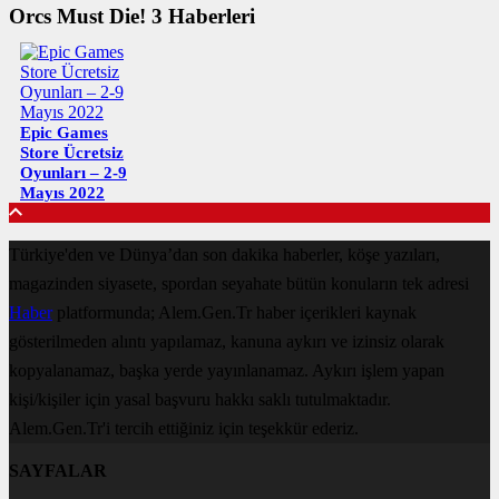
Orcs Must Die! 3 Haberleri
Epic Games
Store Ücretsiz
Oyunları – 2-9
Mayıs 2022
Türkiye'den ve Dünya’dan son dakika haberler, köşe yazıları,
magazinden siyasete, spordan seyahate bütün konuların tek adresi
Haber
platformunda; Alem.Gen.Tr haber içerikleri kaynak
gösterilmeden alıntı yapılamaz, kanuna aykırı ve izinsiz olarak
kopyalanamaz, başka yerde yayınlanamaz. Aykırı işlem yapan
kişi/kişiler için yasal başvuru hakkı saklı tutulmaktadır.
Alem.Gen.Tr'i tercih ettiğiniz için teşekkür ederiz.
SAYFALAR