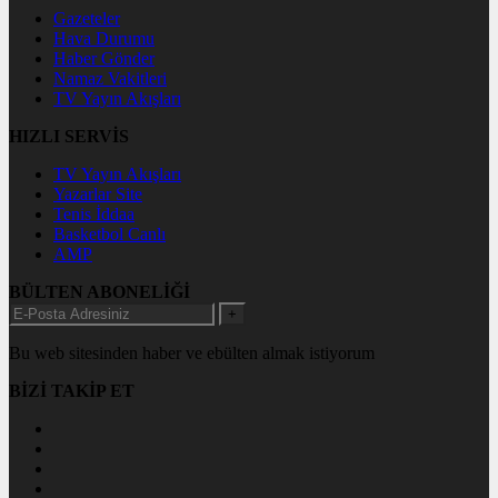
Gazeteler
Hava Durumu
Haber Gönder
Namaz Vakitleri
TV Yayın Akışları
HIZLI SERVİS
TV Yayın Akışları
Yazarlar Site
Tenis İddaa
Basketbol Canlı
AMP
BÜLTEN ABONELİĞİ
+
Bu web sitesinden haber ve ebülten almak istiyorum
BİZİ TAKİP ET