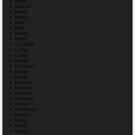
Aydın
Balıkesir
Bilecik
Bingöl
Bitlis
Bolu
Burdur
Bursa
Çanakkale
Çankırı
Çorum
Denizli
Diyarbakır
Edirne
Elazığ
Erzincan
Erzurum
Eskişehir
Gaziantep
Giresun
Gümüşhane
Hakkâri
Hatay
Isparta
Mersin