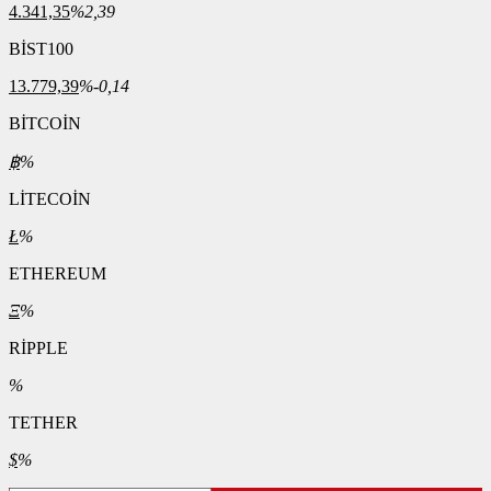
4.341,35
%2,39
BİST100
13.779,39
%-0,14
BİTCOİN
฿
%
LİTECOİN
Ł
%
ETHEREUM
Ξ
%
RİPPLE
%
TETHER
$
%