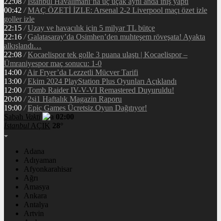
22:08
/
İstanbul Havalimanı’na üç uçak aynı anda iniş yaptı
00:42
/
MAÇ ÖZETİ İZLE: Arsenal 2-2 Liverpool maçı özet izle
goller izle
22:15
/
Uzay ve havacılık için 5 milyar TL bütçe
22:16
/
Galatasaray’da Osimhen’den muhteşem röveşata! Ayakta
alkışlandı…
22:08
/
Kocaelispor tek golle 3 puana ulaştı | Kocaelispor –
Ümraniyespor maç sonucu: 1-0
14:00
/
Air Fryer’da Lezzetli Mücver Tarifi
13:00
/
Ekim 2024 PlayStation Plus Oyunları Açıklandı
12:00
/
Tomb Raider IV-V-VI Remastered Duyuruldu!
20:00
/
2si1 Haftalık Magazin Raporu
19:00
/
Epic Games Ücretsiz Oyun Dağıtıyor!
Sabah
Vakti
02:00
İstanbul
AÇIK
28°
Adana
Adıyaman
Afyonkarahisar
Ağrı
Amasya
Ankara
Antalya
Artvin