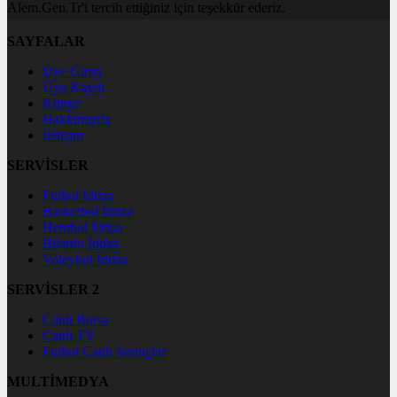
Alem.Gen.Tr'i tercih ettiğiniz için teşekkür ederiz.
SAYFALAR
Üye Girişi
Üye Kaydı
Künye
Hakkımızda
İletişim
SERVİSLER
Futbol İddaa
Basketbol İddaa
Hentbol İddaa
Bilardo İddaa
Voleybol İddaa
SERVİSLER 2
Canlı Borsa
Canlı TV
Futbol Canlı Sonuçlar
MULTİMEDYA