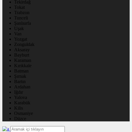
Tekirdağ
Tokat
Trabzon
Tunceli
Şanlıurfa
Uşak
Van
Yozgat
Zonguldak
Aksaray
Bayburt
Karaman
Kırıkkale
Batman
Şırnak
Bartın
Ardahan
Iğdır
Yalova
Karabük
Kilis
Osmaniye
Düzce