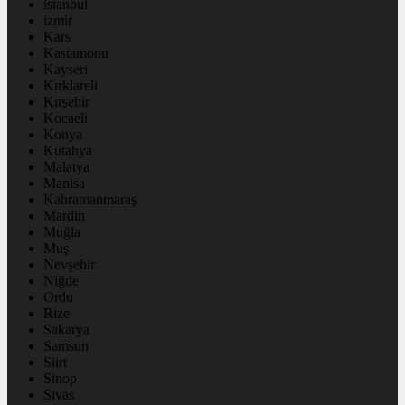
istanbul
izmir
Kars
Kastamonu
Kayseri
Kırklareli
Kırşehir
Kocaeli
Konya
Kütahya
Malatya
Manisa
Kahramanmaraş
Mardin
Muğla
Muş
Nevşehir
Niğde
Ordu
Rize
Sakarya
Samsun
Siirt
Sinop
Sivas