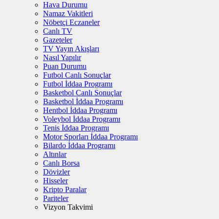
Hava Durumu
Namaz Vakitleri
Nöbetçi Eczaneler
Canlı TV
Gazeteler
TV Yayın Akışları
Nasıl Yapılır
Puan Durumu
Futbol Canlı Sonuçlar
Futbol İddaa Programı
Basketbol Canlı Sonuçlar
Basketbol İddaa Programı
Hentbol İddaa Programı
Voleybol İddaa Programı
Tenis İddaa Programı
Motor Sporları İddaa Programı
Bilardo İddaa Programı
Altınlar
Canlı Borsa
Dövizler
Hisseler
Kripto Paralar
Pariteler
Vizyon Takvimi