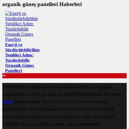
organik güneş panelleri Haberleri
Enerji ve
Sürdürülebilirlikte
Yenilikçi Adım:
Yazdırılabilir
Organik Güneş
Panelleri
Türkiye'den ve Dünya’dan son dakika haberler, köşe yazıları,
magazinden siyasete, spordan seyahate bütün konuların tek adresi
Haber
platformunda; Alem.Gen.Tr haber içerikleri kaynak
gösterilmeden alıntı yapılamaz, kanuna aykırı ve izinsiz olarak
kopyalanamaz, başka yerde yayınlanamaz. Aykırı işlem yapan
kişi/kişiler için yasal başvuru hakkı saklı tutulmaktadır.