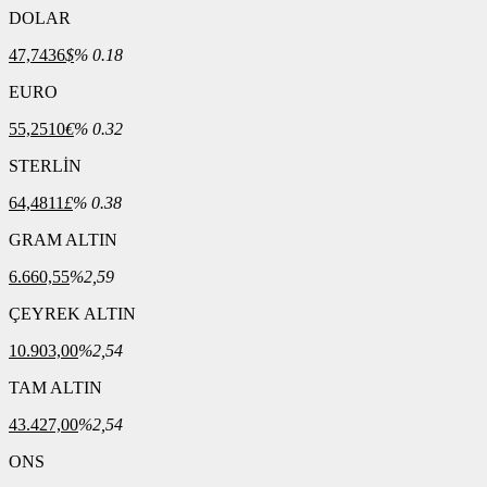
DOLAR
47,7436
$
% 0.18
EURO
55,2510
€
% 0.32
STERLİN
64,4811
£
% 0.38
GRAM ALTIN
6.660,55
%2,59
ÇEYREK ALTIN
10.903,00
%2,54
TAM ALTIN
43.427,00
%2,54
ONS