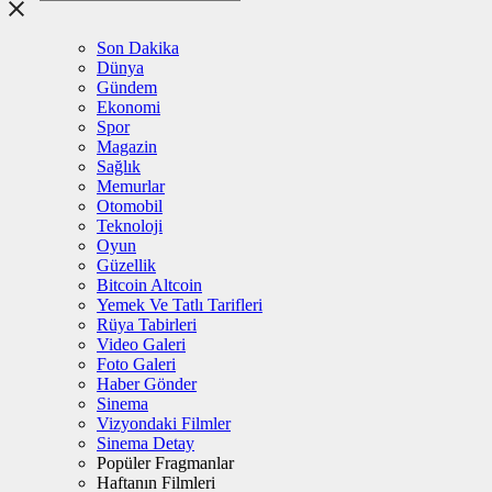
Son Dakika
Dünya
Gündem
Ekonomi
Spor
Magazin
Sağlık
Memurlar
Otomobil
Teknoloji
Oyun
Güzellik
Bitcoin Altcoin
Yemek Ve Tatlı Tarifleri
Rüya Tabirleri
Video Galeri
Foto Galeri
Haber Gönder
Sinema
Vizyondaki Filmler
Sinema Detay
Popüler Fragmanlar
Haftanın Filmleri